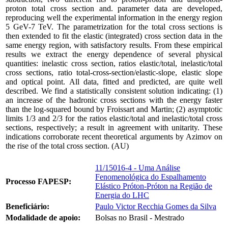
proton total cross section and. parameter data are developed,
reproducing well the experimental information in the energy region
5 GeV-7 TeV. The parametrization for the total cross sections is
then extended to fit the elastic (integrated) cross section data in the
same energy region, with satisfactory results. From these empirical
results we extract the energy dependence of several physical
quantities: inelastic cross section, ratios elastic/total, inelastic/total
cross sections, ratio total-cross-section/elastic-slope, elastic slope
and optical point. All data, fitted and predicted, are quite well
described. We find a statistically consistent solution indicating: (1)
an increase of the hadronic cross sections with the energy faster
than the log-squared bound by Froissart and Martin; (2) asymptotic
limits 1/3 and 2/3 for the ratios elastic/total and inelastic/total cross
sections, respectively; a result in agreement with unitarity. These
indications corroborate recent theoretical arguments by Azimov on
the rise of the total cross section. (AU)
11/15016-4 - Uma Análise
Fenomenológica do Espalhamento
Processo FAPESP:
Elástico Próton-Próton na Região de
Energia do LHC
Beneficiário:
Paulo Victor Recchia Gomes da Silva
Modalidade de apoio:
Bolsas no Brasil - Mestrado