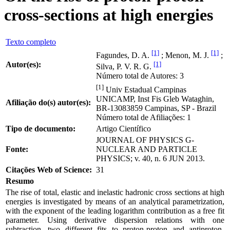
cross-sections at high energies
Texto completo
[1]
[1]
Fagundes, D. A.
; Menon, M. J.
;
Autor(es):
[1]
Silva, P. V. R. G.
Número total de Autores: 3
[1]
Univ Estadual Campinas
UNICAMP, Inst Fis Gleb Wataghin,
Afiliação do(s) autor(es):
BR-13083859 Campinas, SP - Brazil
Número total de Afiliações: 1
Tipo de documento:
Artigo Científico
JOURNAL OF PHYSICS G-
Fonte:
NUCLEAR AND PARTICLE
PHYSICS; v. 40, n. 6 JUN 2013.
Citações Web of Science:
31
Resumo
The rise of total, elastic and inelastic hadronic cross sections at high
energies is investigated by means of an analytical parametrization,
with the exponent of the leading logarithm contribution as a free fit
parameter. Using derivative dispersion relations with one
subtraction, two different fits to proton-proton and antiproton-