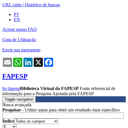
URL curto
|
Histórico de buscas
PT
EN
Acesse nosso FAQ
Guia de Utilização
Envie sua mensagem
Email
WhatsApp
LinkedIn
X
Facebook
FAPESP
bv-fapesp
Biblioteca Virtual da FAPESP
Fonte referencial de
informação para a Pesquisa Apoiada pela FAPESP
Toggle navigation
Busca avançada
Pesquisar
- Utilize aspas para obter um resultado mais específico
Índice