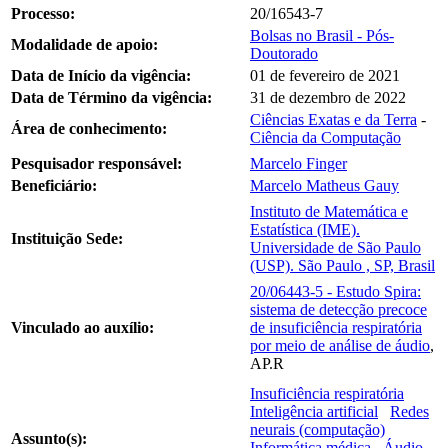
Processo:
20/16543-7
Bolsas no Brasil - Pós-
Modalidade de apoio:
Doutorado
Data de Início da vigência:
01 de fevereiro de 2021
Data de Término da vigência:
31 de dezembro de 2022
Ciências Exatas e da Terra
-
Área de conhecimento:
Ciência da Computação
Pesquisador responsável:
Marcelo Finger
Beneficiário:
Marcelo Matheus Gauy
Instituto de Matemática e
Estatística (IME).
Instituição Sede:
Universidade de São Paulo
(USP). São Paulo , SP, Brasil
20/06443-5 - Estudo Spira:
sistema de detecção precoce
Vinculado ao auxílio:
de insuficiência respiratória
por meio de análise de áudio
,
AP.R
Insuficiência respiratória
Inteligência artificial
Redes
neurais (computação)
Assunto(s):
Informática médica
Áudio