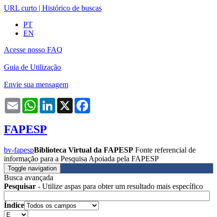
URL curto
|
Histórico de buscas
PT
EN
Acesse nosso FAQ
Guia de Utilização
Envie sua mensagem
Email
WhatsApp
LinkedIn
X
Facebook
FAPESP
bv-fapesp
Biblioteca Virtual da FAPESP
Fonte referencial de
informação para a Pesquisa Apoiada pela FAPESP
Toggle navigation
Busca avançada
Pesquisar
- Utilize aspas para obter um resultado mais específico
Índice