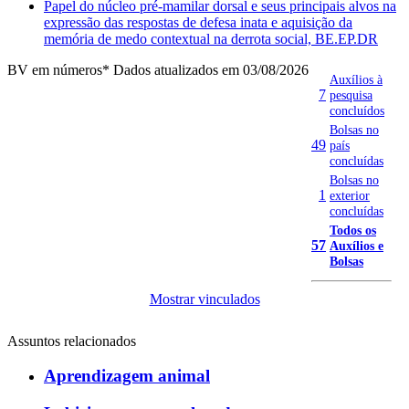
Papel do núcleo pré-mamilar dorsal e seus principais alvos na
expressão das respostas de defesa inata e aquisição da
memória de medo contextual na derrota social, BE.EP.DR
BV em números
* Dados atualizados em 03/08/2026
Auxílios à
7
pesquisa
concluídos
Bolsas no
49
país
concluídas
Bolsas no
1
exterior
concluídas
Todos os
57
Auxílios e
Bolsas
Mostrar vinculados
Assuntos relacionados
Aprendizagem animal