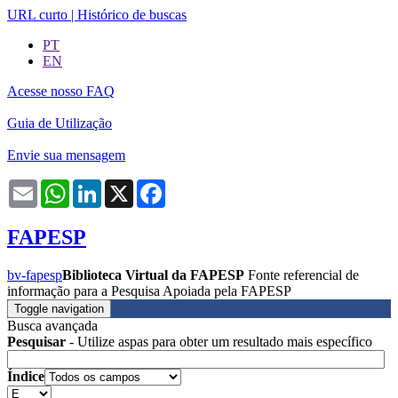
URL curto
|
Histórico de buscas
PT
EN
Acesse nosso FAQ
Guia de Utilização
Envie sua mensagem
Email
WhatsApp
LinkedIn
X
Facebook
FAPESP
bv-fapesp
Biblioteca Virtual da FAPESP
Fonte referencial de
informação para a Pesquisa Apoiada pela FAPESP
Toggle navigation
Busca avançada
Pesquisar
- Utilize aspas para obter um resultado mais específico
Índice