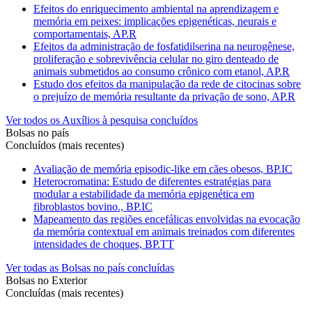
Efeitos do enriquecimento ambiental na aprendizagem e
memória em peixes: implicações epigenéticas, neurais e
comportamentais, AP.R
Efeitos da administração de fosfatidilserina na neurogênese,
proliferação e sobrevivência celular no giro denteado de
animais submetidos ao consumo crônico com etanol, AP.R
Estudo dos efeitos da manipulação da rede de citocinas sobre
o prejuízo de memória resultante da privação de sono, AP.R
Ver todos os Auxílios à pesquisa concluídos
Bolsas no país
Concluídos (mais recentes)
Avaliação de memória episodic-like em cães obesos, BP.IC
Heterocromatina: Estudo de diferentes estratégias para
modular a estabilidade da memória epigenética em
fibroblastos bovino., BP.IC
Mapeamento das regiões encefálicas envolvidas na evocação
da memória contextual em animais treinados com diferentes
intensidades de choques, BP.TT
Ver todas as Bolsas no país concluídas
Bolsas no Exterior
Concluídas (mais recentes)