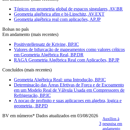
Tópicos em geometria global de espaços singulares, AV.BR
Geometria algébrica afim e bi-Lipschitz, AV.EXT
Geometria algébrica real com aplicações, AP.JP
Bolsas no país
Em andamento (mais recentes)
Positivstellensatz de Krivine, BP.IC
Valores de bifurcação de mapeamentos como valores críticos
em Geometria Algébrica Real, BP.DR
RAGA Geometria Algébrica Real com Aplicações, BP.JP
Concluídos (mais recentes)
Geometria Algébrica Real: uma Introdução, BP.IC
Determinação das Áreas Efetivas de Força e de Escoamento
em um Modelo Real de Válvula Usada em Compressores de
Refrigeração, BP.IC
A nocao de profinito e suas aplicacoes em algebra, logica e
geometria., BP.PD
BV em números
* Dados atualizados em 03/08/2026
Auxílios à
3
pesquisa em
andamento