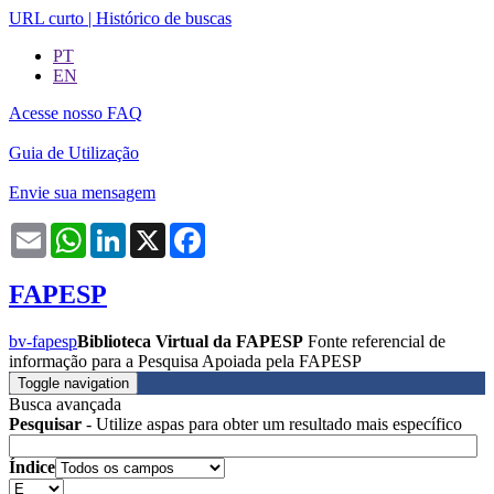
URL curto
|
Histórico de buscas
PT
EN
Acesse nosso FAQ
Guia de Utilização
Envie sua mensagem
Email
WhatsApp
LinkedIn
X
Facebook
FAPESP
bv-fapesp
Biblioteca Virtual da FAPESP
Fonte referencial de
informação para a Pesquisa Apoiada pela FAPESP
Toggle navigation
Busca avançada
Pesquisar
- Utilize aspas para obter um resultado mais específico
Índice