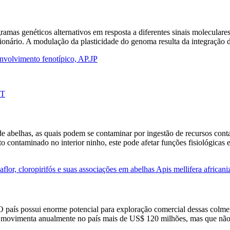
amas genéticos alternativos em resposta a diferentes sinais moleculares
ionário. A modulação da plasticidade do genoma resulta da integração d
envolvimento fenotípico, AP.JP
XT
de abelhas, as quais podem se contaminar por ingestão de recursos con
contaminado no interior ninho, este pode afetar funções fisiológicas 
flor, cloropirifós e suas associações em abelhas Apis mellifera african
O país possui enorme potencial para exploração comercial dessas colmei
ue movimenta anualmente no país mais de US$ 120 milhões, mas que não