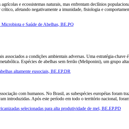
 agrícolas e ecossistemas naturais, mas enfrentam declínios populacion
rítico, afetando negativamente a imunidade, fisiologia e comportamento
 na Microbiota e Saúde de Abelhas, BE.PQ
s associados a condições ambientais adversas. Uma estratégia-chave é
tabólica. Espécies de abelhas sem ferrão (Meliponini), um grupo alta
 abelhas altamente eusociais, BE.EP.DR
associação com humanos. No Brasil, as subespécies européias foram traz
foram introduzidas. Após este período em todo o território nacional, f
ricanizadas selecionadas para alta produtividade de mel, BE.EP.PD