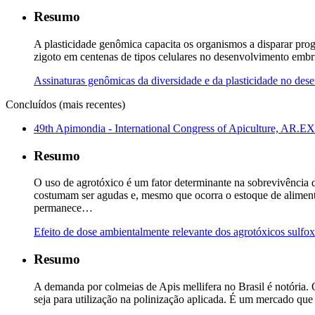
Resumo
A plasticidade genômica capacita os organismos a disparar progr
zigoto em centenas de tipos celulares no desenvolvimento embr
Assinaturas genômicas da diversidade e da plasticidade no des
Concluídos (mais recentes)
49th Apimondia - International Congress of Apiculture, AR.E
Resumo
O uso de agrotóxico é um fator determinante na sobrevivência 
costumam ser agudas e, mesmo que ocorra o estoque de alimento 
permanece…
Efeito de dose ambientalmente relevante dos agrotóxicos sulfoxa
Resumo
A demanda por colmeias de Apis mellifera no Brasil é notória. 
seja para utilização na polinização aplicada. É um mercado q