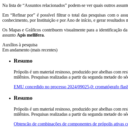
Na lista de “Assuntos relacionados” podem-se ver quais outros assun
Em “Refinar por” é possível filtrar o total das pesquisas com o as
conhecimento, por Instituição e por Ano de início, e gerar resultados m
Os Mapas e Gráficos contribuem visualmente para a identificação da
assunto
Apis mellifera
.
Auxílios à pesquisa
Em andamento (mais recentes)
Resumo
Própolis é um material resinoso, produzido por abelhas com res
milênios. Pesquisas realizadas a partir da segunda metade do s
EMU concedido no processo 2024/09025-0: cromatógrafo flas
Resumo
Própolis é um material resinoso, produzido por abelhas com res
milênios. Pesquisas realizadas a partir da segunda metade do s
Obtenção de combinações de componentes de própolis ativas c