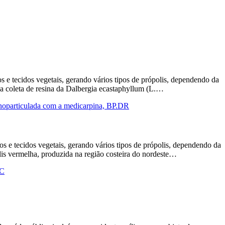
s e tecidos vegetais, gerando vários tipos de própolis, dependendo da
r da coleta de resina da Dalbergia ecastaphyllum (L.…
anoparticulada com a medicarpina, BP.DR
os e tecidos vegetais, gerando vários tipos de própolis, dependendo da
olis vermelha, produzida na região costeira do nordeste…
IC