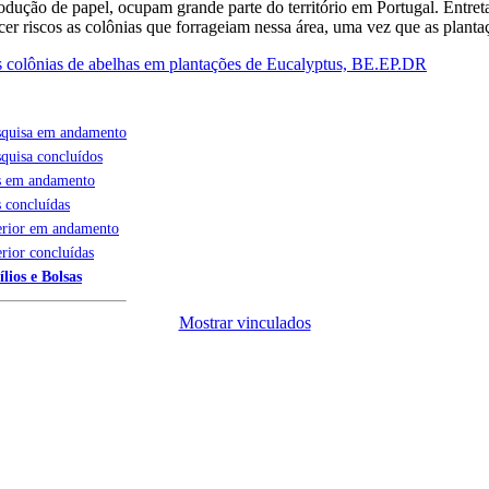
rodução de papel, ocupam grande parte do território em Portugal. Entre
er riscos as colônias que forrageiam nessa área, uma vez que as planta
as colônias de abelhas em plantações de Eucalyptus, BE.EP.DR
esquisa em andamento
squisa concluídos
ís em andamento
s concluídas
erior em andamento
erior concluídas
lios e Bolsas
Mostrar vinculados