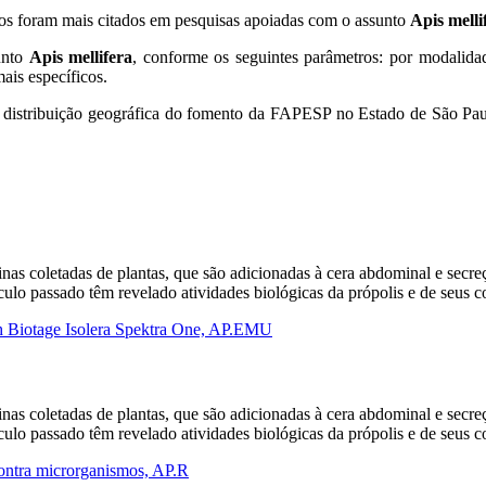
tos foram mais citados em pesquisas apoiadas com o assunto
Apis melli
sunto
Apis mellifera
, conforme os seguintes parâmetros: por modalida
ais específicos.
 distribuição geográfica do fomento da FAPESP no Estado de São Paul
inas coletadas de plantas, que são adicionadas à cera abdominal e secre
éculo passado têm revelado atividades biológicas da própolis e de seus
h Biotage Isolera Spektra One, AP.EMU
inas coletadas de plantas, que são adicionadas à cera abdominal e secre
éculo passado têm revelado atividades biológicas da própolis e de seus
ontra microrganismos, AP.R