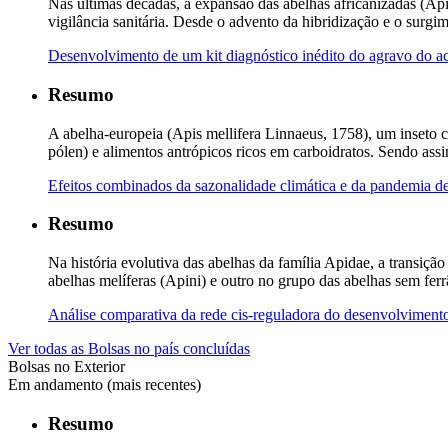
Nas últimas décadas, a expansão das abelhas africanizadas (Api
vigilância sanitária. Desde o advento da hibridização e o surgim
Desenvolvimento de um kit diagnóstico inédito do agravo do ac
Resumo
A abelha-europeia (Apis mellifera Linnaeus, 1758), um inseto co
pólen) e alimentos antrópicos ricos em carboidratos. Sendo as
Efeitos combinados da sazonalidade climática e da pandemia de
Resumo
Na história evolutiva das abelhas da família Apidae, a transiç
abelhas melíferas (Apini) e outro no grupo das abelhas sem fer
Análise comparativa da rede cis-reguladora do desenvolvimento
Ver todas as Bolsas no país concluídas
Bolsas no Exterior
Em andamento (mais recentes)
Resumo