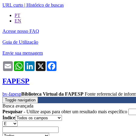
URL curto
|
Histórico de buscas
PT
EN
Acesse nosso FAQ
Guia de Utilização
Envie sua mensagem
Email
WhatsApp
LinkedIn
X
Facebook
FAPESP
bv-fapesp
Biblioteca Virtual da FAPESP
Fonte referencial de info
Toggle navigation
Busca avançada
Pesquisar
- Utilize aspas para obter um resultado mais específico
Índice