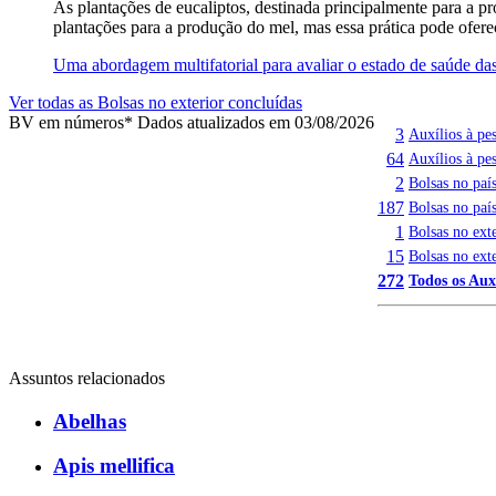
As plantações de eucaliptos, destinada principalmente para a p
plantações para a produção do mel, mas essa prática pode oferec
Uma abordagem multifatorial para avaliar o estado de saúde d
Ver todas as Bolsas no exterior concluídas
BV em números
* Dados atualizados em 03/08/2026
3
Auxílios à p
64
Auxílios à pe
2
Bolsas no pa
187
Bolsas no paí
1
Bolsas no ext
15
Bolsas no ext
272
Todos os Auxí
Assuntos relacionados
Abelhas
Apis mellifica