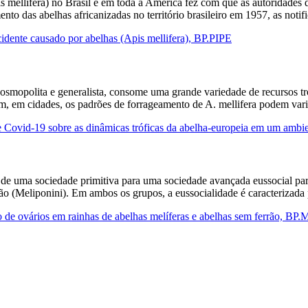
s mellifera) no Brasil e em toda a América fez com que as autoridades 
ento das abelhas africanizadas no território brasileiro em 1957, as not
idente causado por abelhas (Apis mellifera), BP.PIPE
smopolita e generalista, consome uma grande variedade de recursos tróf
sim, em cidades, os padrões de forrageamento de A. mellifera podem va
 Covid-19 sobre as dinâmicas tróficas da abelha-europeia em um ambie
ão de uma sociedade primitiva para uma sociedade avançada eussocial p
rão (Meliponini). Em ambos os grupos, a eussocialidade é caracterizad
 de ovários em rainhas de abelhas melíferas e abelhas sem ferrão, BP.