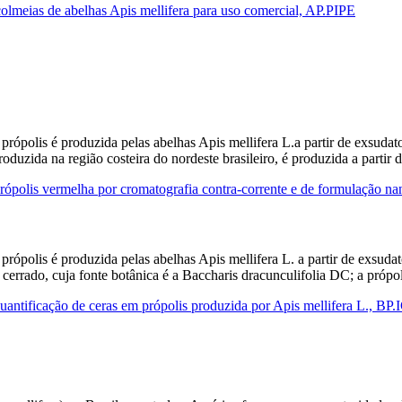
olmeias de abelhas Apis mellifera para uso comercial, AP.PIPE
rópolis é produzida pelas abelhas Apis mellifera L.a partir de exsudato
roduzida na região costeira do nordeste brasileiro, é produzida a parti
ópolis vermelha por cromatografia contra-corrente e de formulação n
ópolis é produzida pelas abelhas Apis mellifera L. a partir de exsudat
 cerrado, cuja fonte botânica é a Baccharis dracunculifolia DC; a próp
antificação de ceras em própolis produzida por Apis mellifera L., BP.