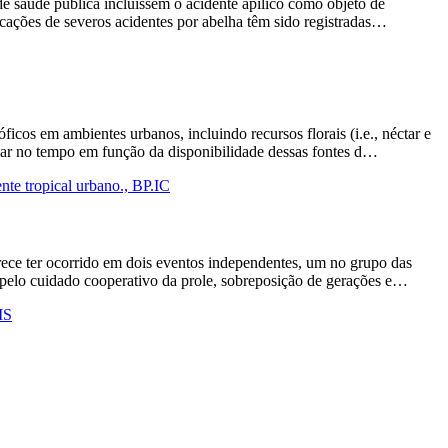
de saúde pública incluíssem o acidente apílico como objeto de
ificações de severos acidentes por abelha têm sido registradas…
icos em ambientes urbanos, incluindo recursos florais (i.e., néctar e
riar no tempo em função da disponibilidade dessas fontes d…
nte tropical urbano., BP.IC
arece ter ocorrido em dois eventos independentes, um no grupo das
a pelo cuidado cooperativo da prole, sobreposição de gerações e…
MS