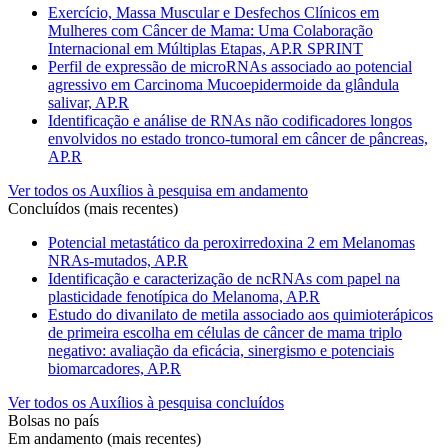
Exercício, Massa Muscular e Desfechos Clínicos em
Mulheres com Câncer de Mama: Uma Colaboração
Internacional em Múltiplas Etapas, AP.R SPRINT
Perfil de expressão de microRNAs associado ao potencial
agressivo em Carcinoma Mucoepidermoide da glândula
salivar, AP.R
Identificação e análise de RNAs não codificadores longos
envolvidos no estado tronco-tumoral em câncer de pâncreas,
AP.R
Ver todos os Auxílios à pesquisa em andamento
Concluídos (mais recentes)
Potencial metastático da peroxirredoxina 2 em Melanomas
NRAs-mutados, AP.R
Identificação e caracterização de ncRNAs com papel na
plasticidade fenotípica do Melanoma, AP.R
Estudo do divanilato de metila associado aos quimioterápicos
de primeira escolha em células de câncer de mama triplo
negativo: avaliação da eficácia, sinergismo e potenciais
biomarcadores, AP.R
Ver todos os Auxílios à pesquisa concluídos
Bolsas no país
Em andamento (mais recentes)