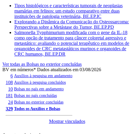
Tipos histológicos e características tumorais de neoplasias
mamárias em felinos: um estudo comparativo entre duas
instituições de patologia veterinária, BE.EP.IC
Explorando a Dinâmica da Comunicação do Osteossarcoma:
Perspectivas sobre a Metástase do Tumor, BE.EP.PD
Salmonella Typphimurium modificada com o gene da IL-18
como opção de tratamento para câncer coloretal agressivo e
metastático: avaliando o potencial terapêutico em modelos de
organoides de CRC metatastáticos murinos e organoides de
CRC humanos, BE.EP.DR
Ver todas as Bolsas no exterior concluídas
BV em números
* Dados atualizados em 03/08/2026
6
Auxílios à pesquisa em andamento
108
Auxílios à pesquisa concluídos
10
Bolsas no país em andamento
181
Bolsas no país concluídas
24
Bolsas no exterior concluídas
329
Todos os Auxílios e Bolsas
Mostrar vinculados