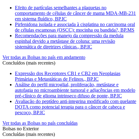
Efeito de partículas semelhantes a plaquetas no
comportamento de células de câncer de mama MDA-MB-231
em sistema fluídico, BP.IC
Pirfenidona isolada e associada à cisplatina no carcinoma oral
de células escamosas (OSCC): mocinha ou bandida?, BP.MS
Recomendações para manejo da compressão da medula
espinhal devido a metástase de coluna: uma revisão
sistemática de diretrizes clínicas., BP.IC
Ver todas as Bolsas no país em andamento
Concluídos (mais recentes)
Expressão dos Receptores CB1 e CB2 em Neoplasias
Primárias e Metastáticas de Felinos., BP.IC
Análise do perfil microglial, proliferação, metástase e
autofagia no microambiente tumoral e adjacências em modelo
pré-clínico de glioma intrinseco difuso de ponte, BP.IC
Avaliação do peptídeo anti-integrina modificado com quelante
DOTA como potencial terapia para o câncer de cabeça e
pescoço, BP.IC
Ver todas as Bolsas no país concluídas
Bolsas no Exterior
Concluídas (mais recentes)