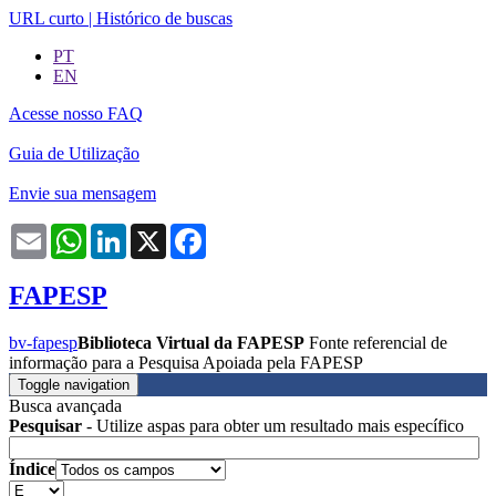
URL curto
|
Histórico de buscas
PT
EN
Acesse nosso FAQ
Guia de Utilização
Envie sua mensagem
Email
WhatsApp
LinkedIn
X
Facebook
FAPESP
bv-fapesp
Biblioteca Virtual da FAPESP
Fonte referencial de
informação para a Pesquisa Apoiada pela FAPESP
Toggle navigation
Busca avançada
Pesquisar
- Utilize aspas para obter um resultado mais específico
Índice