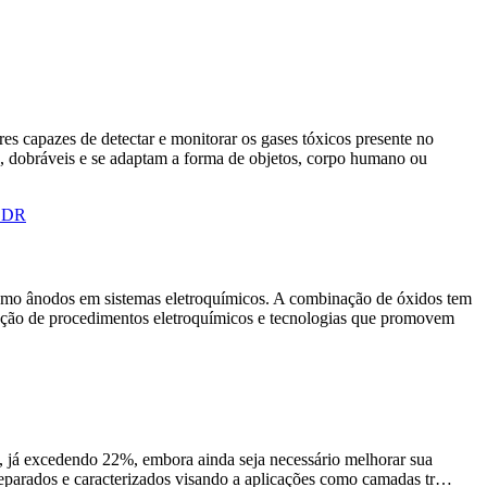
s capazes de detectar e monitorar os gases tóxicos presente no
s, dobráveis e se adaptam a forma de objetos, corpo humano ou
P.DR
 como ânodos em sistemas eletroquímicos. A combinação de óxidos tem
nação de procedimentos eletroquímicos e tecnologias que promovem
de, já excedendo 22%, embora ainda seja necessário melhorar sua
reparados e caracterizados visando a aplicações como camadas tr…