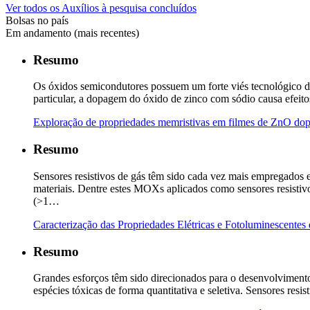
Ver todos os Auxílios à pesquisa concluídos
Bolsas no país
Em andamento (mais recentes)
Resumo
Os óxidos semicondutores possuem um forte viés tecnológico de
particular, a dopagem do óxido de zinco com sódio causa efeito
Exploração de propriedades memristivas em filmes de ZnO do
Resumo
Sensores resistivos de gás têm sido cada vez mais empregados 
materiais. Dentre estes MOXs aplicados como sensores resistiv
(>1…
Caracterização das Propriedades Elétricas e Fotoluminescent
Resumo
Grandes esforços têm sido direcionados para o desenvolvimento 
espécies tóxicas de forma quantitativa e seletiva. Sensores re