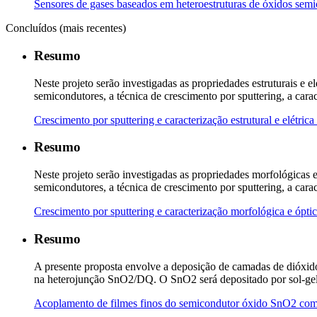
Sensores de gases baseados em heteroestruturas de óxidos semic
Concluídos (mais recentes)
Resumo
Neste projeto serão investigadas as propriedades estruturais e 
semicondutores, a técnica de crescimento por sputtering, a cara
Crescimento por sputtering e caracterização estrutural e elétric
Resumo
Neste projeto serão investigadas as propriedades morfológicas 
semicondutores, a técnica de crescimento por sputtering, a car
Crescimento por sputtering e caracterização morfológica e ópti
Resumo
A presente proposta envolve a deposição de camadas de dióxido
na heterojunção SnO2/DQ. O SnO2 será depositado por sol-gel-d
Acoplamento de filmes finos do semicondutor óxido SnO2 com d