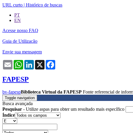
URL curto
|
Histórico de buscas
PT
EN
Acesse nosso FAQ
Guia de Utilização
Envie sua mensagem
Email
WhatsApp
LinkedIn
X
Facebook
FAPESP
bv-fapesp
Biblioteca Virtual da FAPESP
Fonte referencial de info
Toggle navigation
Busca avançada
Pesquisar
- Utilize aspas para obter um resultado mais específico
Índice