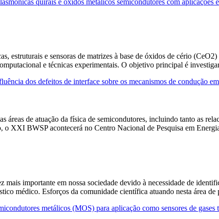
lasmônicas quirais e óxidos metálicos semicondutores com aplicações e
cas, estruturais e sensoras de matrizes à base de óxidos de cério (CeO
utacional e técnicas experimentais. O objetivo principal é investigar 
nfluência dos defeitos de interface sobre os mecanismos de conduçã
as áreas de atuação da física de semicondutores, incluindo tanto as rel
 edição, o XXI BWSP acontecerá no Centro Nacional de Pesquisa em E
vez mais importante em nossa sociedade devido à necessidade de identifi
óstico médico. Esforços da comunidade científica atuando nesta área d
micondutores metálicos (MOS) para aplicação como sensores de gases 