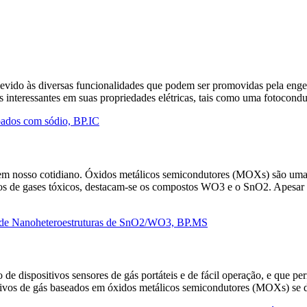
vido às diversas funcionalidades que podem ser promovidas pela engenh
s interessantes em suas propriedades elétricas, tais como uma fotocondu
pados com sódio, BP.IC
em nosso cotidiano. Óxidos metálicos semicondutores (MOXs) são uma im
os de gases tóxicos, destacam-se os compostos WO3 e o SnO2. Apesar d
es de Nanoheteroestruturas de SnO2/WO3, BP.MS
de dispositivos sensores de gás portáteis e de fácil operação, e que 
sistivos de gás baseados em óxidos metálicos semicondutores (MOXs) se