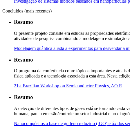
Investigação de sistemas híbridos baseados em nanopartículas p
Concluídos (mais recentes)
Resumo
O presente projeto consiste em estudar as propriedades eletrôni
atividades de pesquisa combinando a modelagem e simulação comp
Modelagem quântica aliada a experimentos para desvendar a i
Resumo
O programa da conferência cobre tópicos importantes e atuais d
física aplicada e a tecnologia associada a esta área. Nesta
21st Brazilian Workshop on Semiconductor Physics, AO.R
Resumo
A detecção de diferentes tipos de gases está se tornando cada 
humana, para a emissão/controle no setor industrial e no diagn
Nanocompósitos a base de grafeno reduzido (rGO) e óxidos se