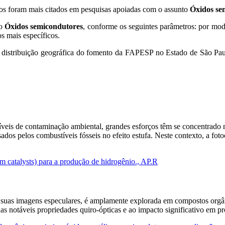
tos foram mais citados em pesquisas apoiadas com o assunto
Óxidos se
to
Óxidos semicondutores
, conforme os seguintes parâmetros: por mod
os mais específicos.
 distribuição geográfica do fomento da FAPESP no Estado de São Paul
íveis de contaminação ambiental, grandes esforços têm se concentrado n
s pelos combustíveis fósseis no efeito estufa. Neste contexto, a fotoc
m catalysts) para a produção de hidrogênio., AP.R
 a suas imagens especulares, é amplamente explorada em compostos orgâ
uas notáveis propriedades quiro-ópticas e ao impacto significativo em p