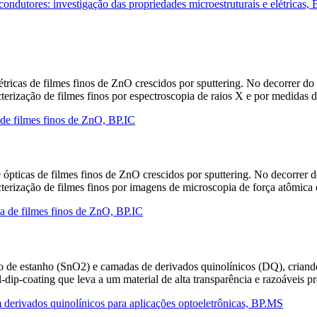
ondutores: investigação das propriedades microestruturais e elétricas
elétricas de filmes finos de ZnO crescidos por sputtering. No decorrer d
cterização de filmes finos por espectroscopia de raios X e por medidas 
a de filmes finos de ZnO, BP.IC
e ópticas de filmes finos de ZnO crescidos por sputtering. No decorrer 
acterização de filmes finos por imagens de microscopia de força atômica
ca de filmes finos de ZnO, BP.IC
 de estanho (SnO2) e camadas de derivados quinolínicos (DQ), criando d
ip-coating que leva a um material de alta transparência e razoáveis p
erivados quinolínicos para aplicações optoeletrônicas, BP.MS