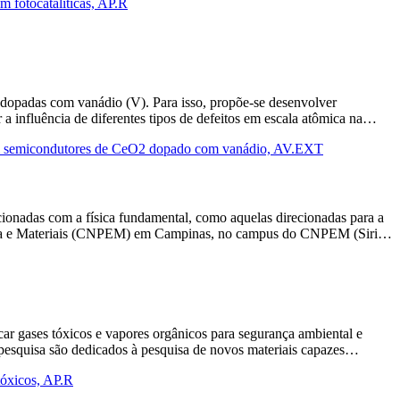
m fotocatalíticas, AP.R
2) dopadas com vanádio (V). Para isso, propõe-se desenvolver
a influência de diferentes tipos de defeitos em escala atômica na…
o em semicondutores de CeO2 dopado com vanádio, AV.EXT
acionadas com a física fundamental, como aquelas direcionadas para a
nergia e Materiais (CNPEM) em Campinas, no campus do CNPEM (Siri…
car gases tóxicos e vapores orgânicos para segurança ambiental e
e pesquisa são dedicados à pesquisa de novos materiais capazes…
tóxicos, AP.R