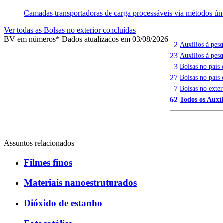
Camadas transportadoras de carga processáveis via métodos úmi
Ver todas as Bolsas no exterior concluídas
BV em números
* Dados atualizados em 03/08/2026
2
Auxílios à pes
23
Auxílios à pesq
3
Bolsas no país
27
Bolsas no país 
7
Bolsas no exter
62
Todos os Auxíl
Assuntos relacionados
Filmes finos
Materiais nanoestruturados
Dióxido de estanho