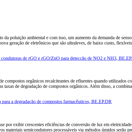
o da poluição ambiental e com isso, um aumento da demanda de sensore
va geração de eletrônicos que são ultraleves, de baixo custo, flexívei
intas condutoras de rGO e rGO/ZnO para detecção de NO2 e NH3, BE.E
de compostos orgânicos recalcitrantes de efluentes quando utilizados
 e as taxas de degradação de compostos orgânicos. Além disso, a combi
ado para a degradação de compostos farmacêuticos, BE.EP.DR
sse por exibir crescentes eficiências de conversão de luz em eletricida
ovos materiais semicondutores processáveis via métodos úmidos serão p