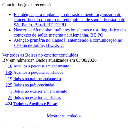
Concluídas (mais recentes)
Estratégias para implantação do rastreamento organizado do
câncer do colo do útero na rede pública de saúde do estado de
São Paulo, Brasil, BE.EP.PD
Nascer na Alemanha: mulheres brasileiras e uso linguístico em
contextos de saúde materna na Alemanha, BE.PQ
Atenção primária no Canadá: entendendo a comunicação no
sistema de saúde, BE.EP.IC
Ver todas as Bolsas no exterior concluídas
BV em números
* Dados atualizados em 03/08/2026
10
Auxílios à pesquisa em andamento
148
Auxílios à pesquisa concluídos
19
Bolsas no país em andamento
225
Bolsas no país concluídas
1
Bolsas no exterior em andamento
21
Bolsas no exterior concluídas
424
Todos os Auxílios e Bolsas
Mostrar vinculados