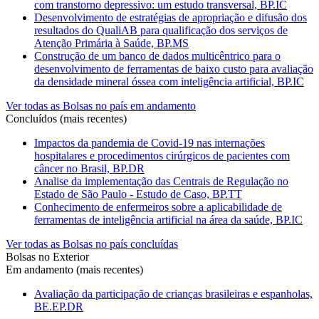
com transtorno depressivo: um estudo transversal, BP.IC
Desenvolvimento de estratégias de apropriação e difusão dos
resultados do QualiAB para qualificação dos serviços de
Atenção Primária à Saúde, BP.MS
Construção de um banco de dados multicêntrico para o
desenvolvimento de ferramentas de baixo custo para avaliação
da densidade mineral óssea com inteligência artificial, BP.IC
Ver todas as Bolsas no país em andamento
Concluídos (mais recentes)
Impactos da pandemia de Covid-19 nas internações
hospitalares e procedimentos cirúrgicos de pacientes com
câncer no Brasil, BP.DR
Analise da implementação das Centrais de Regulação no
Estado de São Paulo - Estudo de Caso, BP.TT
Conhecimento de enfermeiros sobre a aplicabilidade de
ferramentas de inteligência artificial na área da saúde, BP.IC
Ver todas as Bolsas no país concluídas
Bolsas no Exterior
Em andamento (mais recentes)
Avaliação da participação de crianças brasileiras e espanholas,
BE.EP.DR