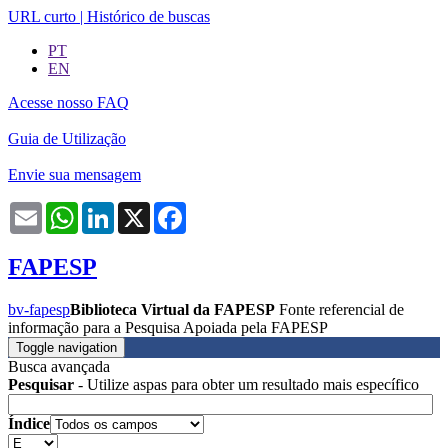
URL curto
|
Histórico de buscas
PT
EN
Acesse nosso FAQ
Guia de Utilização
Envie sua mensagem
Email
WhatsApp
LinkedIn
X
Facebook
FAPESP
bv-fapesp
Biblioteca Virtual da FAPESP
Fonte referencial de
informação para a Pesquisa Apoiada pela FAPESP
Toggle navigation
Busca avançada
Pesquisar
- Utilize aspas para obter um resultado mais específico
Índice