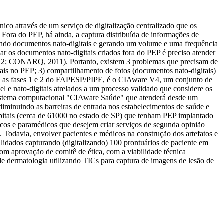
nico através de um serviço de digitalização centralizado que os
ra do PEP, há ainda, a captura distribuída de informações de
ndo documentos nato-digitais e gerando um volume e uma frequência
r os documentos nato-digitais criados fora do PEP é preciso atender
012; CONARQ, 2011). Portanto, existem 3 problemas que precisam de
tais no PEP; 3) compartilhamento de fotos (documentos nato-digitais)
ndo as fases 1 e 2 do FAPESP/PIPE, é o CIAware V4, um conjunto de
l e nato-digitais atrelados a um processo validado que considere os
istema computacional "CIAware Saúde" que atenderá desde um
minuindo as barreiras de entrada nos estabelecimentos de saúde e
pitais (cerca de 61000 no estado de SP) que tenham PEP implantado
dicos e paramédicos que desejem criar serviços de segunda opinião
. Todavia, envolver pacientes e médicos na construção dos artefatos e
alidados capturando (digitalizando) 100 prontuários de paciente em
m aprovação de comitê de ética, com a viabilidade técnica
de dermatologia utilizando TICs para captura de imagens de lesão de