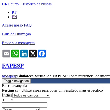
URL curto
|
Histórico de buscas
PT
EN
Acesse nosso FAQ
Guia de Utilização
Envie sua mensagem
Email
WhatsApp
LinkedIn
X
Facebook
FAPESP
bv-fapesp
Biblioteca Virtual da FAPESP
Fonte referencial de info
Toggle navigation
Busca avançada
Pesquisar
- Utilize aspas para obter um resultado mais específico
Índice