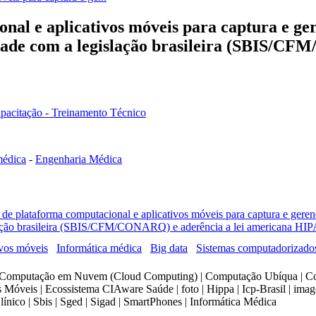
nal e aplicativos móveis para captura e g
idade com a legislação brasileira (SBIS/C
apacitação - Treinamento Técnico
médica
-
Engenharia Médica
e plataforma computacional e aplicativos móveis para captura e geren
ação brasileira (SBIS/CFM/CONARQ) e aderência a lei americana HI
ivos móveis
Informática médica
Big data
Sistemas computadorizados
Computação em Nuvem (Cloud Computing) | Computação Ubíqua | Conarq
s Móveis | Ecossistema CIAware Saúde | foto | Hippa | Icp-Brasil | imag
línico | Sbis | Sged | Sigad | SmartPhones | Informática Médica