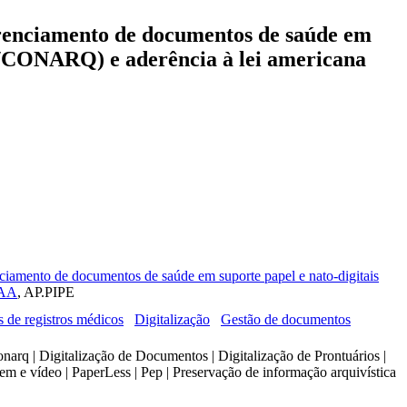
erenciamento de documentos de saúde em
FM/CONARQ) e aderência à lei americana
ciamento de documentos de saúde em suporte papel e nato-digitais
PAA
, AP.PIPE
 de registros médicos
Digitalização
Gestão de documentos
 | Digitalização de Documentos | Digitalização de Prontuários |
em e vídeo | PaperLess | Pep | Preservação de informação arquivística