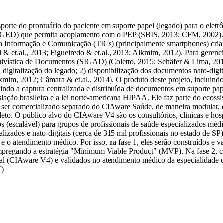
orte do prontuário do paciente em suporte papel (legado) para o eletrô
GED) que permita acoplamento com o PEP (SBIS, 2013; CFM, 2002). Fo
 Informação e Comunicação (TICs) (principalmente smartphones) cria
 et.al., 2013; Figueiredo & et.al., 2013; Alkmim, 2012). Para gerencia
rquivística de Documentos (SIGAD) (Coletto, 2015; Schäfer & Lima, 2
digitalização do legado; 2) disponibilização dos documentos nato-digi
kmim, 2012; Câmara & et.al., 2014). O produto deste projeto, inclui
ndo a captura centralizada e distribuída de documentos em suporte pape
o brasileira e a lei norte-americana HIPAA. Ele faz parte do ecoss
ser comercializado separado do CIAware Saúde, de maneira modular, di
to. O público alvo do CIAware V4 são os consultórios, clinicas e hos
os (escalável) para grupos de profissionais de saúde especializados mé
izados e nato-digitais (cerca de 315 mil profissionais no estado de SP)
e o atendimento médico. Por isso, na fase 1, eles serão construídos e v
empregando a estratégia "Minimum Viable Product" (MVP). Na fase 2, co
inal (CIAware V4) e validados no atendimento médico da especialidade 
U)