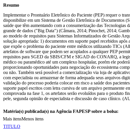
Resumo
Implementar o Prontuário Eletrônico do Paciente (PEP) requer o transp
disponibilize em um Sistema de Gestão Eletrônica de Documentos (S
saúde que têm aumentando com a consumerização das Tecnologias da
grande de dados ("Big Data") (Câmara, 2014; Pinochet, 2014; Gambi &
ao modelo de requisitos para Sistemas Informatizados de Gestão A
solução apropriada: 1) documentos em suporte papel recebidos após a 
que expõe o problema do paciente entre médicos utilizando TICs (Al
artefatos de software que podem ser acoplados a qualquer PEP permiti
requisitos para SGED da SBIS/CFM e SIGAD do CONARQ, a legislaçã
médico ou paramédico até um complexo hospitalar, porém ele poderá 
proporcionando oportunidades para negociação do ecossistema comple
ou não. Também será possível a comercialização via loja de aplicativ
com especialista ou armazenar de forma adequada seus arquivos digital
validação do processo poderia colocar em risco a saúde dos pacientes 
suporte papel escritos com letra cursiva de um arquivo permanente 
comprovada na fase 1, os artefatos serão evoluídos para o produto f
pele, segunda opinião de especialista e discussão de caso clínico. (A
Matéria(s) publicada(s) na Agência FAPESP sobre a bolsa:
Mais itens
Menos itens
TITULO