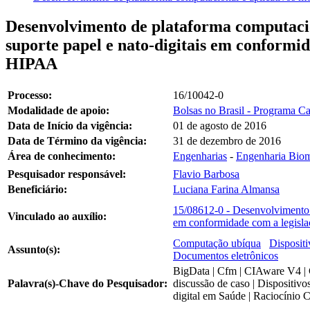
Desenvolvimento de plataforma computacio
suporte papel e nato-digitais em conform
HIPAA
Processo:
16/10042-0
Modalidade de apoio:
Bolsas no Brasil - Programa C
Data de Início da vigência:
01 de agosto de 2016
Data de Término da vigência:
31 de dezembro de 2016
Área de conhecimento:
Engenharias
-
Engenharia Bio
Pesquisador responsável:
Flavio Barbosa
Beneficiário:
Luciana Farina Almansa
15/08612-0 - Desenvolvimento d
Vinculado ao auxílio:
em conformidade com a legisl
Computação ubíqua
Disposit
Assunto(s):
Documentos eletrônicos
BigData | Cfm | CIAware V4 | 
Palavra(s)-Chave do Pesquisador:
discussão de caso | Dispositivo
digital em Saúde | Raciocínio C