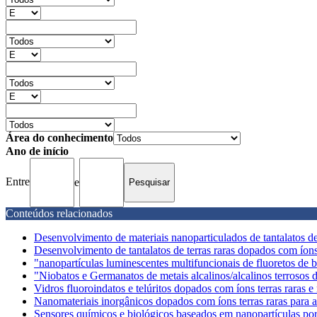
Área do conhecimento
Ano de início
Entre
e
Conteúdos relacionados
Desenvolvimento de materiais nanoparticulados de tantalatos de 
Desenvolvimento de tantalatos de terras raras dopados com íons 
"nanopartículas luminescentes multifuncionais de fluoretos de bis
"Niobatos e Germanatos de metais alcalinos/alcalinos terrosos 
Vidros fluoroindatos e telúritos dopados com íons terras raras e
Nanomateriais inorgânicos dopados com íons terras raras para 
Sensores químicos e biológicos baseados em nanopartículas por