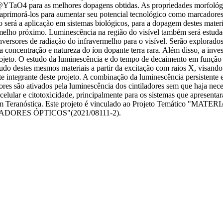
 para as melhores dopagens obtidas. As propriedades morfológicas, 
e aprimorá-los para aumentar seu potencial tecnológico como marcadores
o será a aplicação em sistemas biológicos, para a dopagem destes mater
rmelho próximo. Luminescência na região do visível também será estuda
nversores de radiação do infravermelho para o visível. Serão explorad
a concentração e natureza do íon dopante terra rara. Além disso, a inve
rojeto. O estudo da luminescência e do tempo de decaimento em função
do destes mesmos materiais a partir da excitação com raios X, visando 
e integrante deste projeto. A combinação da luminescência persistente e
dores são ativados pela luminescência dos cintiladores sem que haja nec
 celular e citotoxicidade, principalmente para os sistemas que apresen
 de luz em Teranóstica. Este projeto é vinculado ao Projeto Te
RES ÓPTICOS"(2021/08111-2).