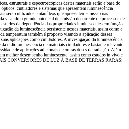
estruturais e espectroscópicas destes materiais serão a base do
 ópticos, cintiladores e sistemas que apresentem luminescência
iais serão utilizados lantanídeos que apresentem emissão nas
da visando o grande potencial de emissão decorrente de processos de
os estudos da dependência das propriedades luminescentes em função
stigação da luminescência persistente nesses materiais, assim como a
 da temperatura também é proposto visando a aplicação desses
suas aplicações como cintiladores. A investigação da luminescência
 da radioluminescência de materiais cintiladores é bastante relevante
essidade de aplicações adicionais de outras doses de radiação. Além
taram melhor desempenho luminescente, assim como estudos in vivo e
mático "MATERIAIS CONVERSORES DE LUZ À BASE DE TERRAS RARAS: