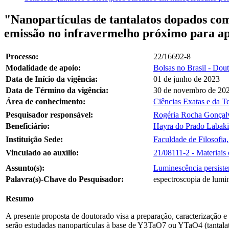
"Nanopartículas de tantalatos dopados com
emissão no infravermelho próximo para a
Processo:
22/16692-8
Modalidade de apoio:
Bolsas no Brasil - Dou
Data de Início da vigência:
01 de junho de 2023
Data de Término da vigência:
30 de novembro de 20
Área de conhecimento:
Ciências Exatas e da Te
Pesquisador responsável:
Rogéria Rocha Gonçal
Beneficiário:
Hayra do Prado Labaki
Instituição Sede:
Faculdade de Filosofia
Vinculado ao auxílio:
21/08111-2 - Materiais 
Assunto(s):
Luminescência persiste
Palavra(s)-Chave do Pesquisador:
espectroscopia de lumin
Resumo
A presente proposta de doutorado visa a preparação, caracterização e
serão estudadas nanopartículas à base de Y3TaO7 ou YTaO4 (tantalat