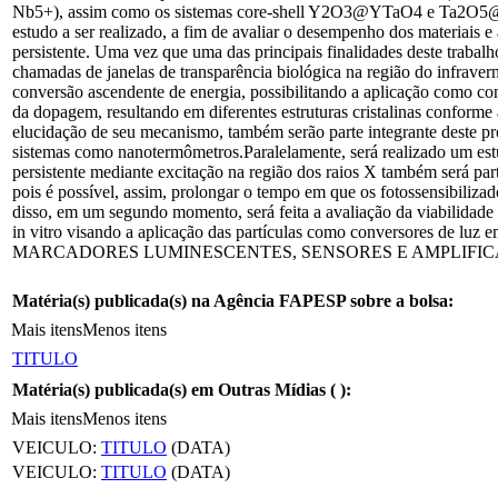
Nb5+), assim como os sistemas core-shell Y2O3@YTaO4 e Ta2O5@YTaO4
estudo a ser realizado, a fim de avaliar o desempenho dos materiais 
persistente. Uma vez que uma das principais finalidades deste trabalh
chamadas de janelas de transparência biológica na região do infrave
conversão ascendente de energia, possibilitando a aplicação como co
da dopagem, resultando em diferentes estruturas cristalinas conforme 
elucidação de seu mecanismo, também serão parte integrante deste p
sistemas como nanotermômetros.Paralelamente, será realizado um estu
persistente mediante excitação na região dos raios X também será part
pois é possível, assim, prolongar o tempo em que os fotossensibiliza
disso, em um segundo momento, será feita a avaliação da viabilidade
in vitro visando a aplicação das partículas como conversores
MARCADORES LUMINESCENTES, SENSORES E AMPLIFICADO
Matéria(s) publicada(s) na Agência FAPESP sobre a bolsa:
Mais itens
Menos itens
TITULO
Matéria(s) publicada(s) em Outras Mídias (
):
Mais itens
Menos itens
VEICULO:
TITULO
(DATA)
VEICULO:
TITULO
(DATA)