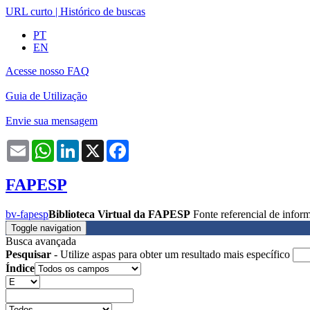
URL curto
|
Histórico de buscas
PT
EN
Acesse nosso FAQ
Guia de Utilização
Envie sua mensagem
Email
WhatsApp
LinkedIn
X
Facebook
FAPESP
bv-fapesp
Biblioteca Virtual da FAPESP
Fonte referencial de info
Toggle navigation
Busca avançada
Pesquisar
- Utilize aspas para obter um resultado mais específico
Índice