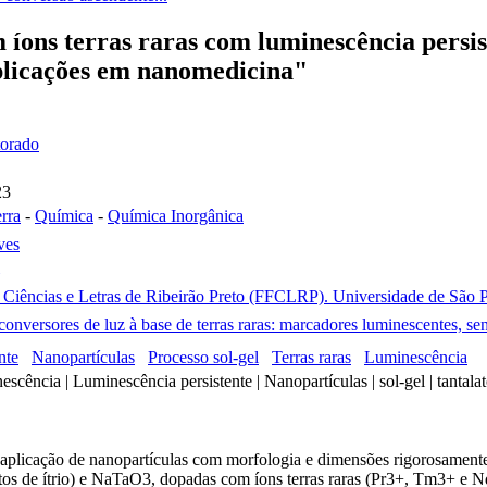
 íons terras raras com luminescência persis
plicações em nanomedicina"
torado
23
rra
-
Química
-
Química Inorgânica
ves
, Ciências e Letras de Ribeirão Preto (FFCLRP). Universidade de São Pa
conversores de luz à base de terras raras: marcadores luminescentes, se
nte
Nanopartículas
Processo sol-gel
Terras raras
Luminescência
escência | Luminescência persistente | Nanopartículas | sol-gel | tantala
 aplicação de nanopartículas com morfologia e dimensões rigorosamente
os de ítrio) e NaTaO3, dopadas com íons terras raras (Pr3+, Tm3+ e Nd