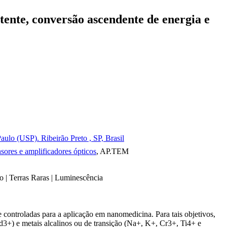
tente, conversão ascendente de energia e
ulo (USP). Ribeirão Preto , SP, Brasil
nsores e amplificadores ópticos
, AP.TEM
to | Terras Raras | Luminescência
 controladas para a aplicação em nanomedicina. Para tais objetivos,
3+) e metais alcalinos ou de transição (Na+, K+, Cr3+, Ti4+ e