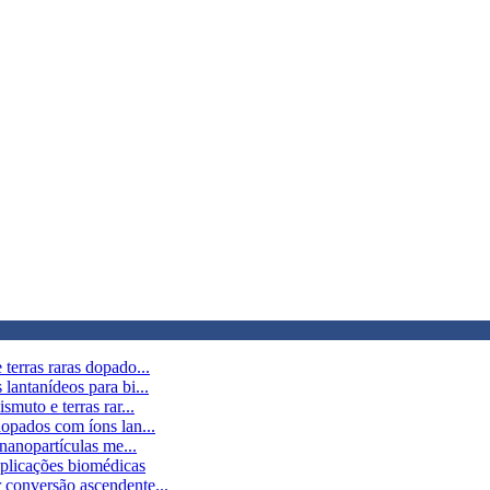
terras raras dopado...
lantanídeos para bi...
muto e terras rar...
dopados com íons lan...
 nanopartículas me...
aplicações biomédicas
 conversão ascendente...