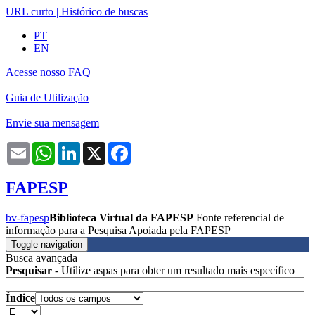
URL curto
|
Histórico de buscas
PT
EN
Acesse nosso FAQ
Guia de Utilização
Envie sua mensagem
Email
WhatsApp
LinkedIn
X
Facebook
FAPESP
bv-fapesp
Biblioteca Virtual da FAPESP
Fonte referencial de
informação para a Pesquisa Apoiada pela FAPESP
Toggle navigation
Busca avançada
Pesquisar
- Utilize aspas para obter um resultado mais específico
Índice