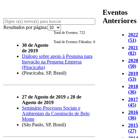
Eventos
Anteriores
Resultados por página:
Eventos
Total de Eventos: 722
2022
(51)
Total de Eventos Filtrados: 6
30 de Agosto
2021
de 2019
(82)
Diálogo sobre apoio à Pesquisa para
2020
Inovação na Pequena Empresa
(50)
(Piracicaba)
(Piracicaba, SP, Brasil)
2019
(53)
2018
(36)
27 de Agosto de 2019
a
28 de
2017
Agosto de 2019
(45)
Seminário Processos Sociais e
2016
Ambientais da Construção de Belo
(36)
Monte
(São Paulo, SP, Brasil)
2015
(27)