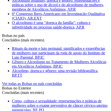
Alcoolismo feminino, doença e gênero: representações e
práticas sobre o uso de álcool e do alcoolismo de mulheres,
membros de Alcoólicos Anônimos, AP.R
6º Congresso Ibero-Americano em Investigação Qualitativa
(CIAIQ), AR.EXT
O alcoolismo é uma "doença da família": cultura e
subjetividade no processo saúde-doença, AP.R
Bolsas no país
Concluídos (mais recentes)
Rituais da morte e luto perinatal: significados e experiências
de mulheres que participam da roda de apoio do Instituto de
Luto Parental, BP.IC
Gênero e Alcoolismo no Tratamento de Mulheres Alcoólicas
em Alcoólicos Anônimos, BP.IC
Alcoolimo, doença e gênero: uma revisão bibliográfica,
BP.TT
Ver todas as Bolsas no país concluídas
Bolsas no Exterior
Concluídas (mais recentes)
Corpo, cultura e sexualidade: representações e práticas de
mulheres sobre o exame preventivo de câncer cérvico-uterino
papanicolau, BE.PQ