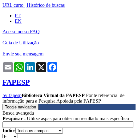
URL curto
|
Histórico de buscas
PT
EN
Acesse nosso FAQ
Guia de Utilização
Envie sua mensagem
Email
WhatsApp
LinkedIn
X
Facebook
FAPESP
bv-fapesp
Biblioteca Virtual da FAPESP
Fonte referencial de
informação para a Pesquisa Apoiada pela FAPESP
Toggle navigation
Busca avançada
Pesquisar
- Utilize aspas para obter um resultado mais específico
Índice