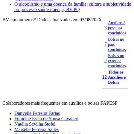
O alcoolismo e uma doença da família: cultura e subjetividade
no processo saúde-doença, BE.PQ
BV em números
* Dados atualizados em 03/08/2026
Auxílios à
3
pesquisa
concluídos
Bolsas no
7
país
concluídas
Bolsas no
2
exterior
concluídas
Todos os
12
Auxílios e
Bolsas
Colaboradores mais frequentes em auxílios e bolsas FAPESP
Danyelle Ferreira Farias
Francine Even de Sousa Cavalieri
Natália Sevilha Stofel
Marselle Ferreira Salles