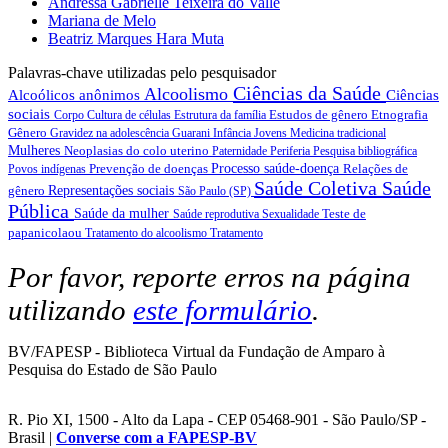
Andressa Gabrielle Teixeira do Valle
Mariana de Melo
Beatriz Marques Hara Muta
Palavras-chave utilizadas pelo pesquisador
Ciências da Saúde
Alcoolismo
Alcoólicos anônimos
Ciências
sociais
Estudos de gênero
Etnografia
Corpo
Cultura de células
Estrutura da família
Gênero
Gravidez na adolescência
Guarani
Infância
Jovens
Medicina tradicional
Mulheres
Neoplasias do colo uterino
Paternidade
Periferia
Pesquisa bibliográfica
Prevenção de doenças
Processo saúde-doença
Relações de
Povos indígenas
Saúde Coletiva
Saúde
gênero
Representações sociais
São Paulo (SP)
Pública
Saúde da mulher
Teste de
Saúde reprodutiva
Sexualidade
papanicolaou
Tratamento do alcoolismo
Tratamento
Por favor, reporte erros na página
utilizando
este formulário
.
BV/FAPESP - Biblioteca Virtual da Fundação de Amparo à
Pesquisa do Estado de São Paulo
R. Pio XI, 1500 - Alto da Lapa - CEP 05468-901 - São Paulo/SP -
Brasil |
Converse com a FAPESP-BV