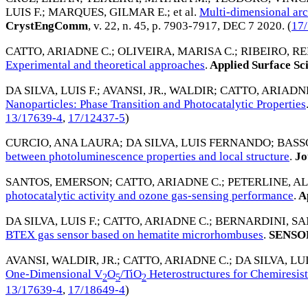
LUIS F.
;
MARQUES, GILMAR E.
; et al.
Multi-dimensional arc
CrystEngComm
, v. 22, n. 45, p. 7903-7917,
DEC 7 2020
. (
17
CATTO, ARIADNE C.
;
OLIVEIRA, MARISA C.
;
RIBEIRO, RE
Experimental and theoretical approaches
.
Applied Surface Sc
DA SILVA, LUIS F.
;
AVANSI, JR., WALDIR
;
CATTO, ARIADNE
Nanoparticles: Phase Transition and Photocatalytic Properties
13/17639-4
,
17/12437-5
)
CURCIO, ANA LAURA
;
DA SILVA, LUIS FERNANDO
;
BASS
between photoluminescence properties and local structure
.
Jo
SANTOS, EMERSON
;
CATTO, ARIADNE C.
;
PETERLINE, AL
photocatalytic activity and ozone gas-sensing performance
.
Ap
DA SILVA, LUIS F.
;
CATTO, ARIADNE C.
;
BERNARDINI, S
BTEX gas sensor based on hematite microrhombuses
.
SENSO
AVANSI, WALDIR, JR.
;
CATTO, ARIADNE C.
;
DA SILVA, LUI
One-Dimensional V
O
/TiO
Heterostructures for Chemiresis
2
5
2
13/17639-4
,
17/18649-4
)