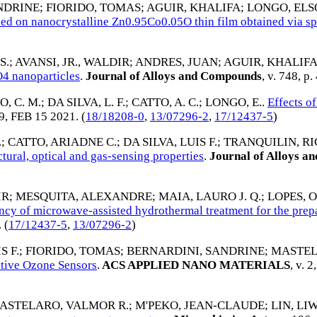
NDRINE
;
FIORIDO, TOMAS
;
AGUIR, KHALIFA
;
LONGO, EL
sed on nanocrystalline Zn0.95Co0.05O thin film obtained via sp
S.
;
AVANSI, JR., WALDIR
;
ANDRES, JUAN
;
AGUIR, KHALIF
4 nanoparticles
.
Journal of Alloys and Compounds
, v. 748, p
, C. M.
;
DA SILVA, L. F.
;
CATTO, A. C.
;
LONGO, E.
.
Effects o
29,
FEB 15 2021
. (
18/18208-0
,
13/07296-2
,
17/12437-5
)
.
;
CATTO, ARIADNE C.
;
DA SILVA, LUIS F.
;
TRANQUILIN, RI
ural, optical and gas-sensing properties
.
Journal of Alloys a
IR
;
MESQUITA, ALEXANDRE
;
MAIA, LAURO J. Q.
;
LOPES, 
ency of microwave-assisted hydrothermal treatment for the prep
. (
17/12437-5
,
13/07296-2
)
S F.
;
FIORIDO, TOMAS
;
BERNARDINI, SANDRINE
;
MASTEL
tive Ozone Sensors
.
ACS APPLIED NANO MATERIALS
, v. 
ASTELARO, VALMOR R.
;
M'PEKO, JEAN-CLAUDE
;
LIN, LI