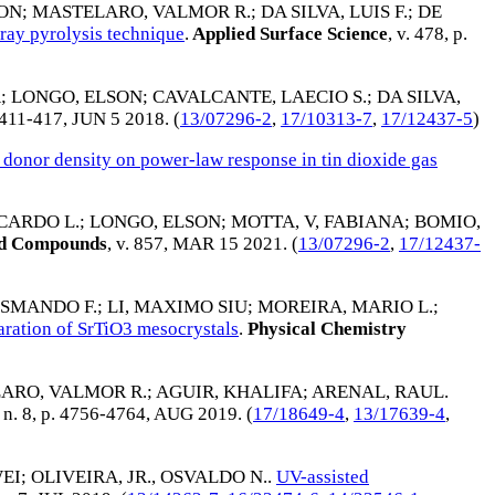
SON
;
MASTELARO, VALMOR R.
;
DA SILVA, LUIS F.
;
DE
ray pyrolysis technique
.
Applied Surface Science
, v. 478, p.
A
;
LONGO, ELSON
;
CAVALCANTE, LAECIO S.
;
DA SILVA,
. 411-417,
JUN 5 2018
. (
13/07296-2
,
17/10313-7
,
17/12437-5
)
f donor density on power-law response in tin dioxide gas
CARDO L.
;
LONGO, ELSON
;
MOTTA, V, FABIANA
;
BOMIO,
nd Compounds
, v. 857,
MAR 15 2021
. (
13/07296-2
,
17/12437-
OSMANDO F.
;
LI, MAXIMO SIU
;
MOREIRA, MARIO L.
;
aration of SrTiO3 mesocrystals
.
Physical Chemistry
ARO, VALMOR R.
;
AGUIR, KHALIFA
;
ARENAL, RAUL
.
2, n. 8, p. 4756-4764,
AUG 2019
. (
17/18649-4
,
13/17639-4
,
WEI
;
OLIVEIRA, JR., OSVALDO N.
.
UV-assisted