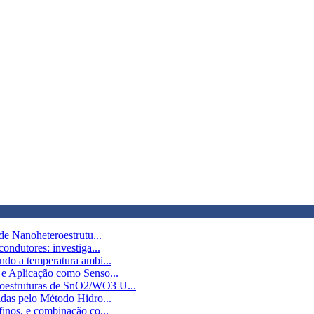
de Nanoheteroestrutu...
ondutores: investiga...
ndo a temperatura ambi...
 e Aplicação como Senso...
oestruturas de SnO2/WO3 U...
idas pelo Método Hidro...
inos, e combinação co...