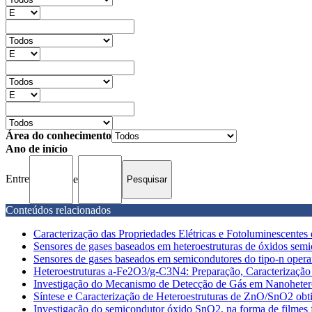
Área do conhecimento
Ano de início
Entre
e
Conteúdos relacionados
Caracterização das Propriedades Elétricas e Fotoluminescentes 
Sensores de gases baseados em heteroestruturas de óxidos semic
Sensores de gases baseados em semicondutores do tipo-n opera
Heteroestruturas a-Fe2O3/g-C3N4: Preparação, Caracterização
Investigação do Mecanismo de Detecção de Gás em Nanoheter
Síntese e Caracterização de Heteroestruturas de ZnO/SnO2 obt
Investigação do semicondutor óxido SnO2, na forma de filmes f