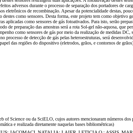
destes sensores restringem suas aplicações. A fotoativação destes senso
efeitos adversos durante o processo de separação dos portadores de car
ssos eletrônicos de recombinação. Apesar da potencialidade destas, pou
destes como sensores. Desta forma, este projeto tem como objetivo ger
as aplicadas como sensores de gás fotoativados. Para isto, serão pre
do de preparação das amostras será a rota Sol-gel não-aquosa, que perm
sempenho como sensores de gás por meio da realização de medidas DC, se
o processo de detecção de gás pelas heteroestruturas, será desenvolvid
apel das regiões do dispositivo (eletrodos, grãos, e contornos de grã
da Web of Science ou da SciELO, cujos autores mencionaram números d
omática e realizada diretamente naquelas bases bibliométricas)
IUS
;
JACOMACI, NATALIA
;
LAIER, LETICIA O.
;
ASSIS, MA