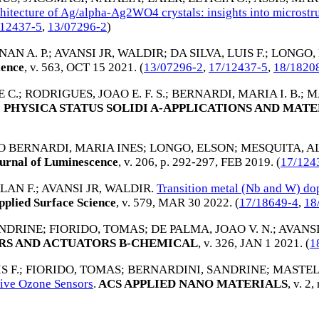
hitecture of Ag/alpha-Ag2WO4 crystals: insights into microstr
/12437-5
,
13/07296-2
)
NAN A. P.
;
AVANSI JR, WALDIR
;
DA SILVA, LUIS F.
;
LONGO,
ience
, v. 563,
OCT 15 2021
. (
13/07296-2
,
17/12437-5
,
18/1820
 C.
;
RODRIGUES, JOAO E. F. S.
;
BERNARDI, MARIA I. B.
;
M
.
PHYSICA STATUS SOLIDI A-APPLICATIONS AND MATE
O BERNARDI, MARIA INES
;
LONGO, ELSON
;
MESQUITA, 
urnal of Luminescence
, v. 206, p. 292-297,
FEB 2019
. (
17/124
LAN F.
;
AVANSI JR, WALDIR
.
Transition metal (Nb and W) dop
plied Surface Science
, v. 579,
MAR 30 2022
. (
17/18649-4
,
18
ANDRINE
;
FIORIDO, TOMAS
;
DE PALMA, JOAO V. N.
;
AVANSI
RS AND ACTUATORS B-CHEMICAL
, v. 326,
JAN 1 2021
. (
1
S F.
;
FIORIDO, TOMAS
;
BERNARDINI, SANDRINE
;
MASTEL
tive Ozone Sensors
.
ACS APPLIED NANO MATERIALS
, v. 2,