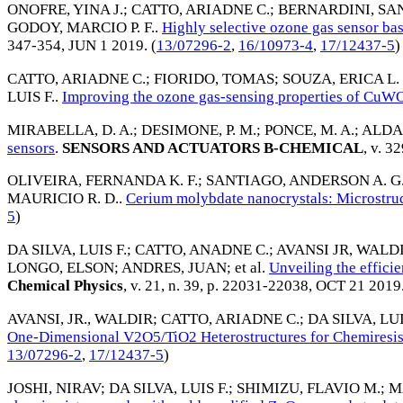
ONOFRE, YINA J.
;
CATTO, ARIADNE C.
;
BERNARDINI, SA
GODOY, MARCIO P. F.
.
Highly selective ozone gas sensor ba
347-354,
JUN 1 2019
. (
13/07296-2
,
16/10973-4
,
17/12437-5
)
CATTO, ARIADNE C.
;
FIORIDO, TOMAS
;
SOUZA, ERICA L. 
LUIS F.
.
Improving the ozone gas-sensing properties of CuWO
MIRABELLA, D. A.
;
DESIMONE, P. M.
;
PONCE, M. A.
;
ALDAO
sensors
.
SENSORS AND ACTUATORS B-CHEMICAL
, v. 3
OLIVEIRA, FERNANDA K. F.
;
SANTIAGO, ANDERSON A. G
MAURICIO R. D.
.
Cerium molybdate nanocrystals: Microstruct
5
)
DA SILVA, LUIS F.
;
CATTO, ANADNE C.
;
AVANSI JR, WALD
LONGO, ELSON
;
ANDRES, JUAN
; et al.
Unveiling the effici
Chemical Physics
, v. 21, n. 39, p. 22031-22038,
OCT 21 2019
AVANSI, JR., WALDIR
;
CATTO, ARIADNE C.
;
DA SILVA, LUI
One-Dimensional V2O5/TiO2 Heterostructures for Chemiresis
13/07296-2
,
17/12437-5
)
JOSHI, NIRAV
;
DA SILVA, LUIS F.
;
SHIMIZU, FLAVIO M.
;
M