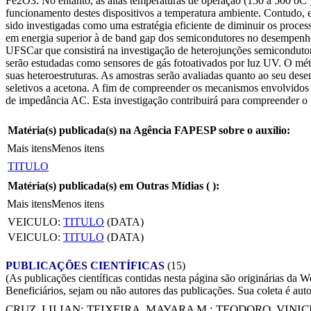
Fe2O3. No entanto, as altas temperaturas de operação (150 a 500 oC ) 
funcionamento destes dispositivos a temperatura ambiente. Contudo, 
sido investigadas como uma estratégia eficiente de diminuir os proce
em energia superior à de band gap dos semicondutores no desempenho 
UFSCar que consistirá na investigação de heterojunções semicondutor
serão estudadas como sensores de gás fotoativados por luz UV. O méto
suas heteroestruturas. As amostras serão avaliadas quanto ao seu de
seletivos a acetona. A fim de compreender os mecanismos envolvidos n
de impedância AC. Esta investigação contribuirá para compreender o p
Matéria(s) publicada(s) na Agência FAPESP sobre o auxílio:
Mais itens
Menos itens
TITULO
Matéria(s) publicada(s) em Outras Mídias (
):
Mais itens
Menos itens
VEICULO:
TITULO
(DATA)
VEICULO:
TITULO
(DATA)
PUBLICAÇÕES CIENTÍFICAS
(15)
(As publicações científicas contidas nesta página são originárias 
Beneficiários, sejam ou não autores das publicações. Sua coleta é aut
CRUZ, LILIAN
;
TEIXEIRA, MAYARA M.
;
TEODORO, VINIC