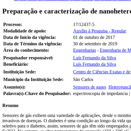
Preparação e caracterização de nanohetero
Processo:
17/12437-5
Modalidade de apoio:
Auxílio à Pesquisa - Regular
Data de Início da vigência:
01 de outubro de 2017
Data de Término da vigência:
30 de setembro de 2019
Área do conhecimento:
Engenharias
-
Engenharia de Ma
Pesquisador responsável:
Luís Fernando da Silva
Beneficiário:
Luís Fernando da Silva
Instituição Sede:
Centro de Ciências Exatas e d
Município da Instituição Sede:
São Carlos
Assunto(s):
Sensores de gases
Heterojunç
Palavra(s)-Chave do Pesquisador:
espectroscopia de impedancia |
Resumo
Sensores de gás exibem uma variedade de aplicações, desde o monitoram
invasivos de doenças. O diabetes é uma condição ao longo da vida qu
seletivo para o diabetes, assim, sensores de gás têm sido empregados