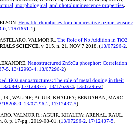
uctural, morphological, and photoluminescence properties
.
 ELSON
.
Hematite rhombuses for chemiresitive ozone sensors:
8-0
,
21/01651-1
)
ASTELARO, VALMOR R.
.
The Role of Nb Addition in TiO2
RIALS SCIENCE
, v. 215, n. 21,
NOV 7 2018
. (
13/07296-2
,
ALEXANDRE
.
Nanostructured ZnS:Cu phosphor: Correlation
37-5
,
13/12993-4
,
13/07296-2
)
ed TiO2 nanostructures: The role of metal doping in their
/18208-0
,
17/12437-5
,
13/17639-4
,
13/07296-2
)
, JR., WALDIR
;
AGUIR, KHALIFA
;
BENDAHAN, MARC
.
8/18208-0
,
13/07296-2
,
17/12437-5
)
ARO, VALMOR R.
;
AGUIR, KHALIFA
;
ARENAL, RAUL
.
 n. 8, p. 17-pg.,
2019-08-01
. (
13/07296-2
,
17/12437-5
,