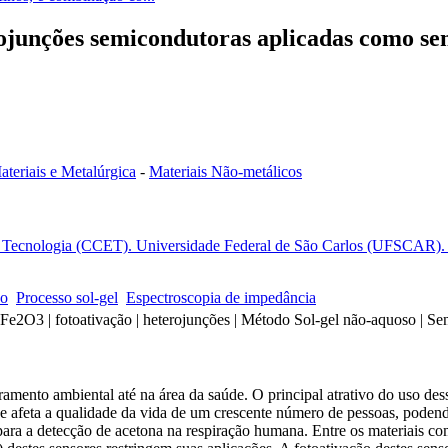
junções semicondutoras aplicadas como senso
teriais e Metalúrgica
-
Materiais Não-metálicos
e Tecnologia (CCET). Universidade Federal de São Carlos (UFSCAR). S
ão
Processo sol-gel
Espectroscopia de impedância
 Fe2O3 | fotoativação | heterojunções | Método Sol-gel não-aquoso | Se
ento ambiental até na área da saúde. O principal atrativo do uso desse
e afeta a qualidade da vida de um crescente número de pessoas, poden
 para a detecção de acetona na respiração humana. Entre os materiais c