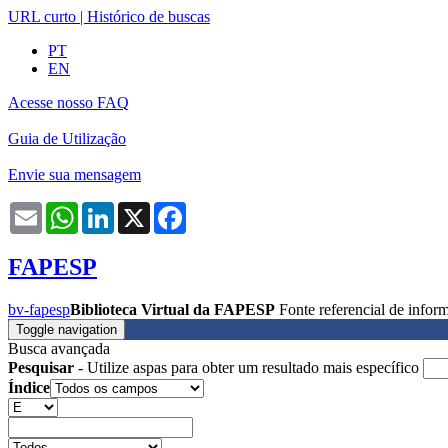
URL curto
|
Histórico de buscas
PT
EN
Acesse nosso FAQ
Guia de Utilização
Envie sua mensagem
Email
WhatsApp
LinkedIn
X
Facebook
FAPESP
bv-fapesp
Biblioteca Virtual da FAPESP
Fonte referencial de info
Toggle navigation
Busca avançada
Pesquisar
- Utilize aspas para obter um resultado mais específico
Índice