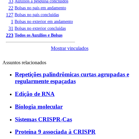
33
Auxílios à pesquisa concluídos
22
Bolsas no país em andamento
127
Bolsas no país concluídas
1
Bolsas no exterior em andamento
31
Bolsas no exterior concluídas
223
Todos os Auxílios e Bolsas
Mostrar vinculados
Assuntos relacionados
Repetições palindrômicas curtas agrupadas e
regularmente espaçadas
Edição de RNA
Biologia molecular
Sistemas CRISPR-Cas
Proteína 9 associada à CRISPR