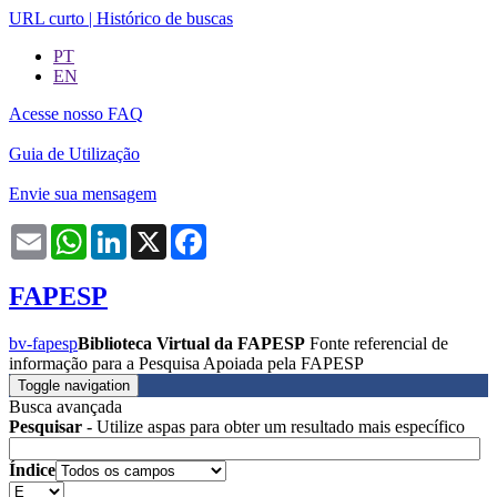
URL curto
|
Histórico de buscas
PT
EN
Acesse nosso FAQ
Guia de Utilização
Envie sua mensagem
Email
WhatsApp
LinkedIn
X
Facebook
FAPESP
bv-fapesp
Biblioteca Virtual da FAPESP
Fonte referencial de
informação para a Pesquisa Apoiada pela FAPESP
Toggle navigation
Busca avançada
Pesquisar
- Utilize aspas para obter um resultado mais específico
Índice