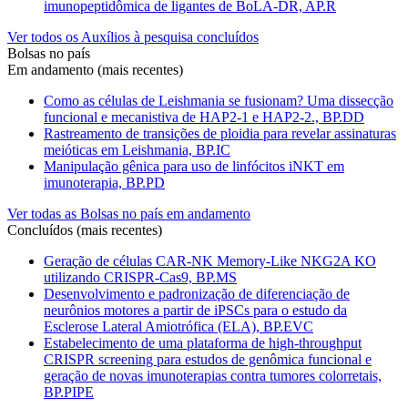
imunopeptidômica de ligantes de BoLA-DR, AP.R
Ver todos os Auxílios à pesquisa concluídos
Bolsas no país
Em andamento (mais recentes)
Como as células de Leishmania se fusionam? Uma dissecção
funcional e mecanistiva de HAP2-1 e HAP2-2., BP.DD
Rastreamento de transições de ploidia para revelar assinaturas
meióticas em Leishmania, BP.IC
Manipulação gênica para uso de linfócitos iNKT em
imunoterapia, BP.PD
Ver todas as Bolsas no país em andamento
Concluídos (mais recentes)
Geração de células CAR-NK Memory-Like NKG2A KO
utilizando CRISPR-Cas9, BP.MS
Desenvolvimento e padronização de diferenciação de
neurônios motores a partir de iPSCs para o estudo da
Esclerose Lateral Amiotrófica (ELA), BP.EVC
Estabelecimento de uma plataforma de high-throughput
CRISPR screening para estudos de genômica funcional e
geração de novas imunoterapias contra tumores colorretais,
BP.PIPE