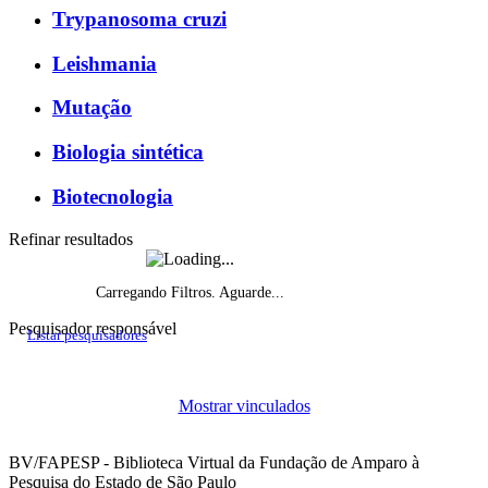
Trypanosoma cruzi
Leishmania
Mutação
Biologia sintética
Biotecnologia
Refinar resultados
Carregando Filtros. Aguarde...
Pesquisador responsável
Listar pesquisadores
Histórico do fomento, por ano de início
Mostrar vinculados
Projetos de pesquisa vigentes por ano
BV/FAPESP - Biblioteca Virtual da Fundação de Amparo à
Pesquisa do Estado de São Paulo