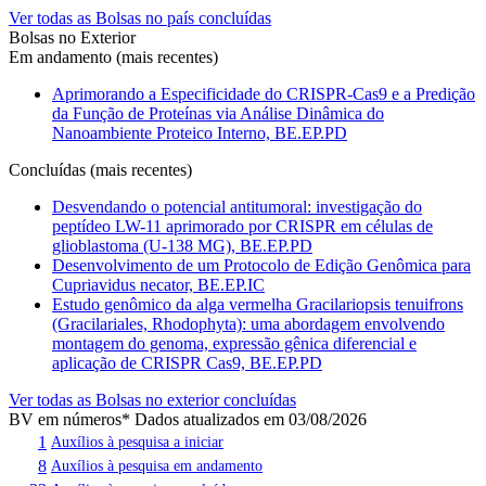
Ver todas as Bolsas no país concluídas
Bolsas no Exterior
Em andamento (mais recentes)
Aprimorando a Especificidade do CRISPR-Cas9 e a Predição
da Função de Proteínas via Análise Dinâmica do
Nanoambiente Proteico Interno, BE.EP.PD
Concluídas (mais recentes)
Desvendando o potencial antitumoral: investigação do
peptídeo LW-11 aprimorado por CRISPR em células de
glioblastoma (U-138 MG), BE.EP.PD
Desenvolvimento de um Protocolo de Edição Genômica para
Cupriavidus necator, BE.EP.IC
Estudo genômico da alga vermelha Gracilariopsis tenuifrons
(Gracilariales, Rhodophyta): uma abordagem envolvendo
montagem do genoma, expressão gênica diferencial e
aplicação de CRISPR Cas9, BE.EP.PD
Ver todas as Bolsas no exterior concluídas
BV em números
* Dados atualizados em 03/08/2026
1
Auxílios à pesquisa a iniciar
8
Auxílios à pesquisa em andamento