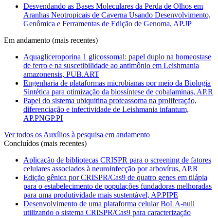
Desvendando as Bases Moleculares da Perda de Olhos em
Aranhas Neotropicais de Caverna Usando Desenvolvimento,
Genômica e Ferramentas de Edição de Genoma, AP.JP
Em andamento (mais recentes)
Aquagliceroporina 1 glicossomal: papel duplo na homeostase
de ferro e na suscetibilidade ao antimônio em Leishmania
amazonensis, PUB.ART
Engenharia de plataformas microbianas por meio da Biologia
Sintética para otimização da biossíntese de cobalaminas, AP.R
Papel do sistema ubiquitina proteassoma na proliferação,
diferenciação e infectividade de Leishmania infantum,
AP.PNGP.PI
Ver todos os Auxílios à pesquisa em andamento
Concluídos (mais recentes)
Aplicação de bibliotecas CRISPR para o screening de fatores
celulares associados à neuroinfecção por arbovírus, AP.R
Edição gênica por CRISPR/Cas9 de quatro genes em tilápia
para o estabelecimento de populações fundadoras melhoradas
para uma produtividade mais sustentável, AP.PIPE
Desenvolvimento de uma plataforma celular BoLA-null
utilizando o sistema CRISPR/Cas9 para caracterização