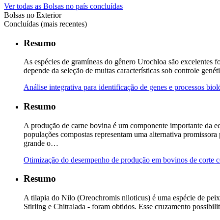
Ver todas as Bolsas no país concluídas
Bolsas no Exterior
Concluídas (mais recentes)
Resumo
As espécies de gramíneas do gênero Urochloa são excelentes for
depende da seleção de muitas características sob controle gené
Análise integrativa para identificação de genes e processos bi
Resumo
A produção de carne bovina é um componente importante da econ
populações compostas representam uma alternativa promissora p
grande o…
Otimização do desempenho de produção em bovinos de corte c
Resumo
A tilapia do Nilo (Oreochromis niloticus) é uma espécie de peix
Stirling e Chitralada - foram obtidos. Esse cruzamento possibil