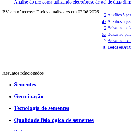
Análise do proteoma utilizando eletroforese de gel de duas dim
BV em números
* Dados atualizados em 03/08/2026
2
Auxílios à pe
47
Auxílios à pe
2
Bolsas no paí
62
Bolsas no paí
3
Bolsas no exte
116
Todos os Auxí
Assuntos relacionados
Sementes
Germinação
Tecnologia de sementes
Qualidade fisiológica de sementes