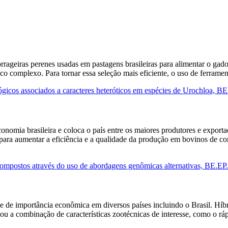
rageiras perenes usadas em pastagens brasileiras para alimentar o gad
tico complexo. Para tornar essa seleção mais eficiente, o uso de ferra
ológicos associados a caracteres heteróticos em espécies de Urochloa, 
omia brasileira e coloca o país entre os maiores produtores e export
ara aumentar a eficiência e a qualidade da produção em bovinos de cort
ompostos através do uso de abordagens genômicas alternativas, BE.E
e de importância econômica em diversos países incluindo o Brasil. Híbri
itou a combinação de características zootécnicas de interesse, como o 