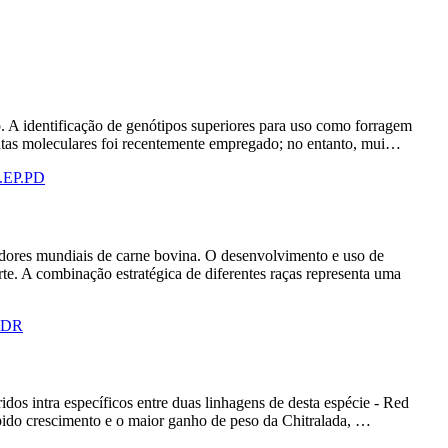
o. A identificação de genótipos superiores para uso como forragem
mentas moleculares foi recentemente empregado; no entanto, mui…
BE.EP.PD
adores mundiais de carne bovina. O desenvolvimento e uso de
e. A combinação estratégica de diferentes raças representa uma
P.DR
dos intra específicos entre duas linhagens de desta espécie - Red
rápido crescimento e o maior ganho de peso da Chitralada, …