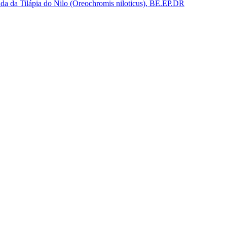
alada da Tilápia do Nilo (Oreochromis niloticus), BE.EP.DR