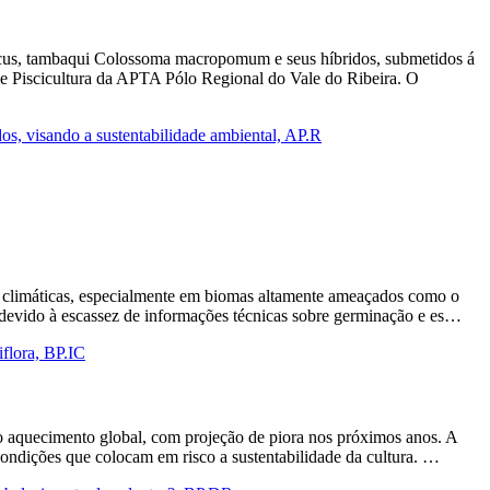
micus, tambaqui Colossoma macropomum e seus híbridos, submetidos á
de Piscicultura da APTA Pólo Regional do Vale do Ribeira. O
s, visando a sustentabilidade ambiental, AP.R
as climáticas, especialmente em biomas altamente ameaçados como o
 devido à escassez de informações técnicas sobre germinação e es…
flora, BP.IC
do aquecimento global, com projeção de piora nos próximos anos. A
 condições que colocam em risco a sustentabilidade da cultura. …