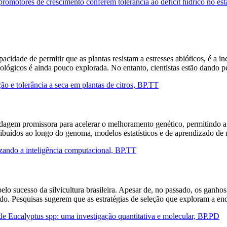
omotores de crescimento conferem tolerância ao déficit hídrico no es
idade de permitir que as plantas resistam a estresses abióticos, é a in
biológicos é ainda pouco explorada. No entanto, cientistas estão dando 
ão e tolerância a seca em plantas de citros, BP.TT
dagem promissora para acelerar o melhoramento genético, permitindo a
ribuídos ao longo do genoma, modelos estatísticos e de aprendizado de 
izando a inteligência computacional, BP.TT
o sucesso da silvicultura brasileira. Apesar de, no passado, os ganho
ado. Pesquisas sugerem que as estratégias de seleção que exploram a e
e Eucalyptus spp: uma investigação quantitativa e molecular, BP.PD