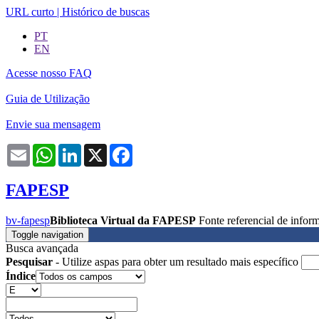
URL curto
|
Histórico de buscas
PT
EN
Acesse nosso FAQ
Guia de Utilização
Envie sua mensagem
Email
WhatsApp
LinkedIn
X
Facebook
FAPESP
bv-fapesp
Biblioteca Virtual da FAPESP
Fonte referencial de info
Toggle navigation
Busca avançada
Pesquisar
- Utilize aspas para obter um resultado mais específico
Índice