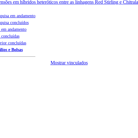
ensões em híbridos heteróticos entre as linhagens Red Stirling e Chitr
squisa em andamento
squisa concluídos
s em andamento
s concluídas
rior concluídas
lios e Bolsas
Mostrar vinculados