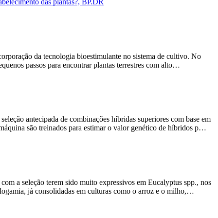
tabelecimento das plantas?, BP.DR
corporação da tecnologia bioestimulante no sistema de cultivo. No
pequenos passos para encontrar plantas terrestres com alto…
 seleção antecipada de combinações híbridas superiores com base em
máquina são treinados para estimar o valor genético de híbridos p…
s com a seleção terem sido muito expressivos em Eucalyptus spp., nos
ndogamia, já consolidadas em culturas como o arroz e o milho,…