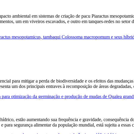
impacto ambiental em sistemas de criação de pacu Piaractus mesopota
imentos, um em viveiros escavados, e outro em tanques-redes no setor 
aractus mesopotamicus, tambaqui Colossoma macropomum e seus híbrido
sencial para mitigar a perda de biodiversidade e os efeitos das mudanç
esenta um dos principais entraves à recomposição de áreas degradadas,
ia para otimização da germinação e produção de mudas de Qualea grandi
t hídrico, estão aumentando sua frequência e gravidade, consequência 
 e para segurança alimentar da população mundial, está sujeita a essas