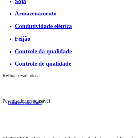
Soja
Armazenamento
Condutividade elétrica
Feijão
Controle da qualidade
Controle de qualidade
Refinar resultados
Pesquisador responsável
Listar pesquisadores
Histórico do fomento, por ano de início
Projetos de pesquisa vigentes por ano