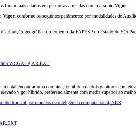
tos foram mais citados em pesquisas apoiadas com o assunto
Vigor
.
to
Vigor
, conforme os seguintes parâmetros: por modalidades de Auxíl
.
 distribuição geográfica do fomento da FAPESP no Estado de São Paul
oduction WCGALP, AR.EXT
amental encontrar uma combinação híbrida de dois genitores com eleva
te elevado vigor híbrido, preferencialmente com média superior ao melh
milho tropical por modelos de inteligência computacional, AP.R
n, AR.EXT