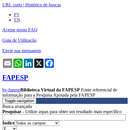
URL curto
|
Histórico de buscas
PT
EN
Acesse nosso FAQ
Guia de Utilização
Envie sua mensagem
Email
WhatsApp
LinkedIn
X
Facebook
FAPESP
bv-fapesp
Biblioteca Virtual da FAPESP
Fonte referencial de
informação para a Pesquisa Apoiada pela FAPESP
Toggle navigation
Busca avançada
Pesquisar
- Utilize aspas para obter um resultado mais específico
Índice