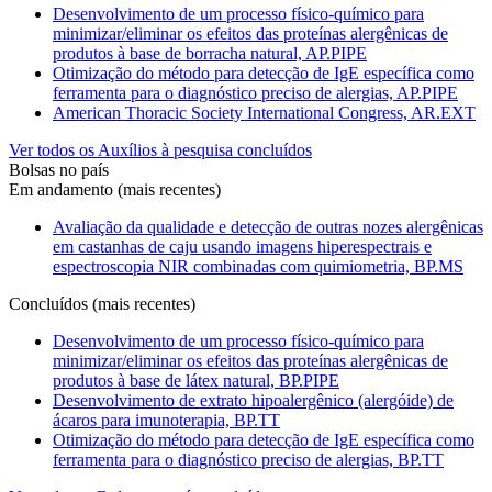
Desenvolvimento de um processo físico-químico para
minimizar/eliminar os efeitos das proteínas alergênicas de
produtos à base de borracha natural, AP.PIPE
Otimização do método para detecção de IgE específica como
ferramenta para o diagnóstico preciso de alergias, AP.PIPE
American Thoracic Society International Congress, AR.EXT
Ver todos os Auxílios à pesquisa concluídos
Bolsas no país
Em andamento (mais recentes)
Avaliação da qualidade e detecção de outras nozes alergênicas
em castanhas de caju usando imagens hiperespectrais e
espectroscopia NIR combinadas com quimiometria, BP.MS
Concluídos (mais recentes)
Desenvolvimento de um processo físico-químico para
minimizar/eliminar os efeitos das proteínas alergênicas de
produtos à base de látex natural, BP.PIPE
Desenvolvimento de extrato hipoalergênico (alergóide) de
ácaros para imunoterapia, BP.TT
Otimização do método para detecção de IgE específica como
ferramenta para o diagnóstico preciso de alergias, BP.TT