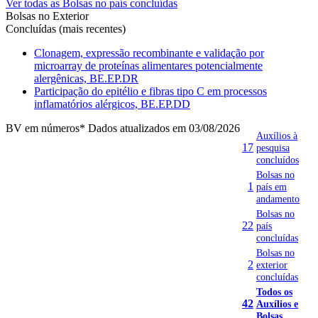
Ver todas as Bolsas no país concluídas
Bolsas no Exterior
Concluídas (mais recentes)
Clonagem, expressão recombinante e validação por
microarray de proteínas alimentares potencialmente
alergênicas, BE.EP.DR
Participação do epitélio e fibras tipo C em processos
inflamatórios alérgicos, BE.EP.DD
BV em números
* Dados atualizados em 03/08/2026
Auxílios à
17
pesquisa
concluídos
Bolsas no
1
país em
andamento
Bolsas no
22
país
concluídas
Bolsas no
2
exterior
concluídas
Todos os
42
Auxílios e
Bolsas