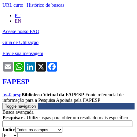
URL curto
|
Histórico de buscas
PT
EN
Acesse nosso FAQ
Guia de Utilização
Envie sua mensagem
Email
WhatsApp
LinkedIn
X
Facebook
FAPESP
bv-fapesp
Biblioteca Virtual da FAPESP
Fonte referencial de
informação para a Pesquisa Apoiada pela FAPESP
Toggle navigation
Busca avançada
Pesquisar
- Utilize aspas para obter um resultado mais específico
Índice