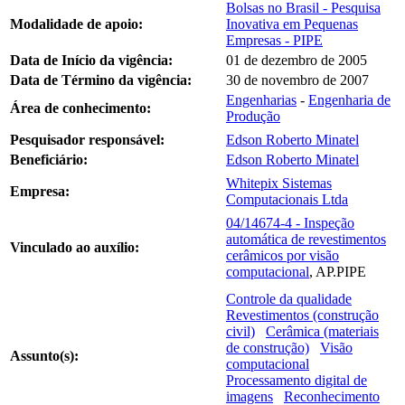
Bolsas no Brasil - Pesquisa
Modalidade de apoio:
Inovativa em Pequenas
Empresas - PIPE
Data de Início da vigência:
01 de dezembro de 2005
Data de Término da vigência:
30 de novembro de 2007
Engenharias
-
Engenharia de
Área de conhecimento:
Produção
Pesquisador responsável:
Edson Roberto Minatel
Beneficiário:
Edson Roberto Minatel
Whitepix Sistemas
Empresa:
Computacionais Ltda
04/14674-4 - Inspeção
automática de revestimentos
Vinculado ao auxílio:
cerâmicos por visão
computacional
, AP.PIPE
Controle da qualidade
Revestimentos (construção
civil)
Cerâmica (materiais
de construção)
Visão
Assunto(s):
computacional
Processamento digital de
imagens
Reconhecimento