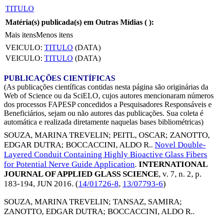
TITULO
Matéria(s) publicada(s) em Outras Mídias (
):
Mais itens
Menos itens
VEICULO:
TITULO
(DATA)
VEICULO:
TITULO
(DATA)
PUBLICAÇÕES CIENTÍFICAS
(As publicações científicas contidas nesta página são originárias da
Web of Science ou da SciELO, cujos autores mencionaram números
dos processos FAPESP concedidos a Pesquisadores Responsáveis e
Beneficiários, sejam ou não autores das publicações. Sua coleta é
automática e realizada diretamente naquelas bases bibliométricas)
SOUZA, MARINA TREVELIN
;
PEITL, OSCAR
;
ZANOTTO,
EDGAR DUTRA
;
BOCCACCINI, ALDO R.
.
Novel Double-
Layered Conduit Containing Highly Bioactive Glass Fibers
for Potential Nerve Guide Application
.
INTERNATIONAL
JOURNAL OF APPLIED GLASS SCIENCE
, v. 7, n. 2, p.
183-194,
JUN 2016
. (
14/01726-8
,
13/07793-6
)
SOUZA, MARINA TREVELIN
;
TANSAZ, SAMIRA
;
ZANOTTO, EDGAR DUTRA
;
BOCCACCINI, ALDO R.
.