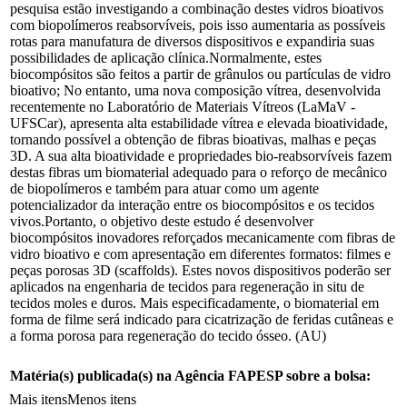
pesquisa estão investigando a combinação destes vidros bioativos
com biopolímeros reabsorvíveis, pois isso aumentaria as possíveis
rotas para manufatura de diversos dispositivos e expandiria suas
possibilidades de aplicação clínica.Normalmente, estes
biocompósitos são feitos a partir de grânulos ou partículas de vidro
bioativo; No entanto, uma nova composição vítrea, desenvolvida
recentemente no Laboratório de Materiais Vítreos (LaMaV -
UFSCar), apresenta alta estabilidade vítrea e elevada bioatividade,
tornando possível a obtenção de fibras bioativas, malhas e peças
3D. A sua alta bioatividade e propriedades bio-reabsorvíveis fazem
destas fibras um biomaterial adequado para o reforço de mecânico
de biopolímeros e também para atuar como um agente
potencializador da interação entre os biocompósitos e os tecidos
vivos.Portanto, o objetivo deste estudo é desenvolver
biocompósitos inovadores reforçados mecanicamente com fibras de
vidro bioativo e com apresentação em diferentes formatos: filmes e
peças porosas 3D (scaffolds). Estes novos dispositivos poderão ser
aplicados na engenharia de tecidos para regeneração in situ de
tecidos moles e duros. Mais especificadamente, o biomaterial em
forma de filme será indicado para cicatrização de feridas cutâneas e
a forma porosa para regeneração do tecido ósseo. (AU)
Matéria(s) publicada(s) na Agência FAPESP sobre a bolsa:
Mais itens
Menos itens