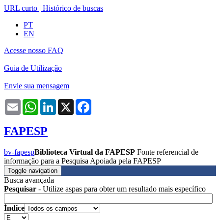
URL curto
|
Histórico de buscas
PT
EN
Acesse nosso FAQ
Guia de Utilização
Envie sua mensagem
Email
WhatsApp
LinkedIn
X
Facebook
FAPESP
bv-fapesp
Biblioteca Virtual da FAPESP
Fonte referencial de
informação para a Pesquisa Apoiada pela FAPESP
Toggle navigation
Busca avançada
Pesquisar
- Utilize aspas para obter um resultado mais específico
Índice