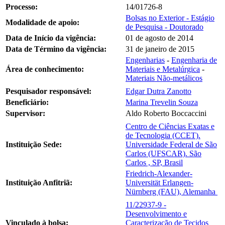
Processo:
14/01726-8
Bolsas no Exterior - Estágio
Modalidade de apoio:
de Pesquisa - Doutorado
Data de Início da vigência:
01 de agosto de 2014
Data de Término da vigência:
31 de janeiro de 2015
Engenharias
-
Engenharia de
Área de conhecimento:
Materiais e Metalúrgica
-
Materiais Não-metálicos
Pesquisador responsável:
Edgar Dutra Zanotto
Beneficiário:
Marina Trevelin Souza
Supervisor:
Aldo Roberto Boccaccini
Centro de Ciências Exatas e
de Tecnologia (CCET).
Instituição Sede:
Universidade Federal de São
Carlos (UFSCAR). São
Carlos , SP, Brasil
Friedrich-Alexander-
Instituição Anfitriã:
Universität Erlangen-
Nürnberg (FAU), Alemanha
11/22937-9 -
Desenvolvimento e
Vinculado à bolsa:
Caracterização de Tecidos