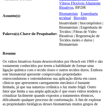
Vítreos Flexíveis Altamente
Bioativos
, BP.DR
Biomateriais
Engenharia
Assunto(s):
tecidual
Biovidro
bioatividade | biocompósitos |
Biomateriais | Engenharia de
Tecidos | Fibras de Vidro
Palavra(s)-Chave do Pesquisador:
Bioativas | Regeneração de
Tecidos moles e duros |
Biomateriais
Resumo
Os vidros bioativos foram desenvolvidos por Hench em 1969 e são
vastamente conhecidos por terem a habilidade de formar uma
ligação química com o tecido ósseo e outros tecidos duros. Embora
este biomaterial apresente comprovadas propriedades
osteocondutoras e osteoindutoras sua aplicação direta em casos
clínicos que apresentem carregamento mecânico é bastante
limitada, já que sua natureza cerâmica o faz muito frágil. Outro
fator que limita a sua ampla aplicação é que esses vidros tendem a
cristalizar facilmente quando expostos a tratamentos térmicos,
dificultando qualquer processo de conformação. A fim de explorar
as propriedades biológicas desses biomateriais muitos grupos de