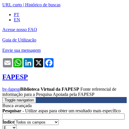
URL curto
|
Histórico de buscas
PT
EN
Acesse nosso FAQ
Guia de Utilização
Envie sua mensagem
Email
WhatsApp
LinkedIn
X
Facebook
FAPESP
bv-fapesp
Biblioteca Virtual da FAPESP
Fonte referencial de
informação para a Pesquisa Apoiada pela FAPESP
Toggle navigation
Busca avançada
Pesquisar
- Utilize aspas para obter um resultado mais específico
Índice