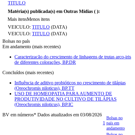
TITULO
Matéria(s) publicada(s) em Outras Mídias (
):
Mais itens
Menos itens
VEICULO:
TITULO
(DATA)
VEICULO:
TITULO
(DATA)
Bolsas no país
Em andamento (mais recentes)
Caracterização do crescimento de linhagens de trutas arco-iris
de diferentes colorações, BP.DR
Concluídos (mais recentes)
Influência de aditivo probióticos no crescimento de tilápias
(Oreochromis niloticus), BP.TT
USO DE HOMEOPATIA PARA AUMENTO DE
PRODUTIVIDADE NO CULTIVO DE TILÁPIAS
(Oreochromis niloticus), BP.IC
BV em números
* Dados atualizados em 03/08/2026
Bolsas no
1
país em
andamento
Bolsas no