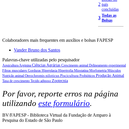
2
país
concluídas
Todas as
3
Bolsas
Colaboradores mais frequentes em auxílios e bolsas FAPESP
Vander Bruno dos Santos
Palavras-chave utilizadas pelo pesquisador
Ciências Agrárias
Aquicultura
Arginina
Crescimento animal
Delineamento experimental
Fibras musculares
Gorduras
Hiperplasia
Hipertrofia
Miostatina
Morfometria
Músculos
Oreochromis niloticus
Piscicultura
Produção Animal
Nutrição animal
Probióticos
Zootecnia
Taxa de crescimento
Tecido adiposo
Por favor, reporte erros na página
utilizando
este formulário
.
BV/FAPESP - Biblioteca Virtual da Fundação de Amparo à
Pesquisa do Estado de São Paulo