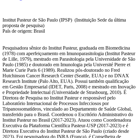
Institut Pasteur de São Paulo (IPSP) (Instituição Sede da última
proposta de pesquisa)
País de origem: Brasil
Pesquisadora sênior do Institut Pasteur, graduada em Biomedicina
(1978) com aperfeiçoamento em Imunoparasitologia (Institut Pasteur
de Lille, 1979), mestrado em Parasitologia pela Universidade de São
Paulo (1985) e doutorado em Imunologia pela Université Pierre et
Marie Curie Paris 6 (1989). Realizou pós-doutorado no Fred
Hutchinson Cancer Research Center (Seattle, EUA) e no DNAX
Research Institute (Palo Alto, EUA). Possui também qualificação
em Gestão Empresarial (IDET, Paris, 2008) e mestrado em Inovação
e Propriedade Intelectual (Universidade de Strasbourg, 2010). É
Diretora de Pesquisa no Institut Pasteur e responsável pelo
Laboratório Internacional de Processos Infecciosos por
Tripanossomatídeos, vinculado ao Departamento de Saúde Global,
transferido para o Brasil. Coordenou o Escritório Administrativo do
Institut Pasteur no Brasil (2017-2023). Atuou como Coordenadora
Executiva da Plataforma Científica Pasteur-USP (2017-2023) e é
Diretora Executiva do Institut Pasteur de São Paulo (criado desde
2023). Foi pesquisadora do INRA (França), é Conselheira de