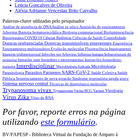
Leticia Gonçalves de Oliveira
Aléxia Adrianne Venceslau Brito Carvalho
Palavras-chave utilizadas pelo pesquisador
Análise de sequência de DNA
Análise in silico
Aquisição de equipamentos
Barreira hematoencefálica
Biologia computacional
Bioluminescência
Arbovirus
COVID-19
Ciências da Saúde
Comorbidade
Biossegurança
Ciências Biológicas
Doenças transmissíveis emergentes
Doenças negligenciadas
Emergência
Equipamentos multiusuários
Evolução molecular
Fluorescência
Imageamento
Imagem tridimensional
Infraestrutura de
Infecções por Arbovirus
Influenza humana
pesquisa
Interações hospedeiro-
Interações entre hospedeiro e microrganismos
Interdisciplinar
parasita
Microbiologia
Microbiologia Aplicada
SARS-CoV-2
Parasitos
Parasitologia
Patógenos
Saúde Coletiva
Saúde
Pública
Sequenciamento de nova geração
Síndrome respiratória aguda grave
Sistema nervoso central
Técnicas de diagnóstico molecular
Trypanosoma vivax
Virologia
Trypanosoma
Vacina BCG
Vacinas
Vírus Zika
Vírus de RNA
Por favor, reporte erros na página
utilizando
este formulário
.
BV/FAPESP - Biblioteca Virtual da Fundação de Amparo à