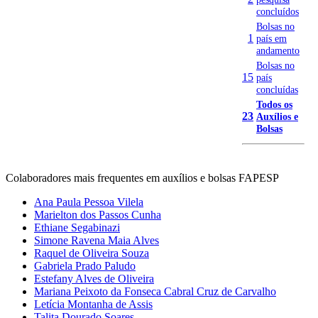
concluídos
Bolsas no
1
país em
andamento
Bolsas no
15
país
concluídas
Todos os
23
Auxílios e
Bolsas
Colaboradores mais frequentes em auxílios e bolsas FAPESP
Ana Paula Pessoa Vilela
Marielton dos Passos Cunha
Ethiane Segabinazi
Simone Ravena Maia Alves
Raquel de Oliveira Souza
Gabriela Prado Paludo
Estefany Alves de Oliveira
Mariana Peixoto da Fonseca Cabral Cruz de Carvalho
Letícia Montanha de Assis
Talita Dourado Soares