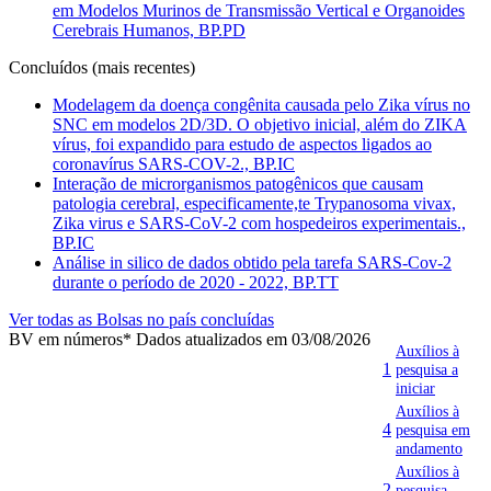
em Modelos Murinos de Transmissão Vertical e Organoides
Cerebrais Humanos, BP.PD
Concluídos (mais recentes)
Modelagem da doença congênita causada pelo Zika vírus no
SNC em modelos 2D/3D. O objetivo inicial, além do ZIKA
vírus, foi expandido para estudo de aspectos ligados ao
coronavírus SARS-COV-2., BP.IC
Interação de microrganismos patogênicos que causam
patologia cerebral, especificamente,te Trypanosoma vivax,
Zika virus e SARS-CoV-2 com hospedeiros experimentais.,
BP.IC
Análise in silico de dados obtido pela tarefa SARS-Cov-2
durante o período de 2020 - 2022, BP.TT
Ver todas as Bolsas no país concluídas
BV em números
* Dados atualizados em 03/08/2026
Auxílios à
1
pesquisa a
iniciar
Auxílios à
4
pesquisa em
andamento
Auxílios à
2
pesquisa