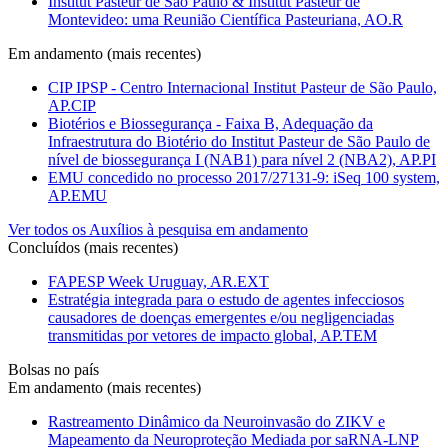
Institut Pasteur de São Paulo & Institut Pasteur de
Montevideo: uma Reunião Científica Pasteuriana, AO.R
Em andamento (mais recentes)
CIP IPSP - Centro Internacional Institut Pasteur de São Paulo,
AP.CIP
Biotérios e Biossegurança - Faixa B, Adequação da
Infraestrutura do Biotério do Institut Pasteur de São Paulo de
nível de biossegurança I (NAB1) para nível 2 (NBA2), AP.PI
EMU concedido no processo 2017/27131-9: iSeq 100 system,
AP.EMU
Ver todos os Auxílios à pesquisa em andamento
Concluídos (mais recentes)
FAPESP Week Uruguay, AR.EXT
Estratégia integrada para o estudo de agentes infecciosos
causadores de doenças emergentes e/ou negligenciadas
transmitidas por vetores de impacto global, AP.TEM
Bolsas no país
Em andamento (mais recentes)
Rastreamento Dinâmico da Neuroinvasão do ZIKV e
Mapeamento da Neuroproteção Mediada por saRNA-LNP