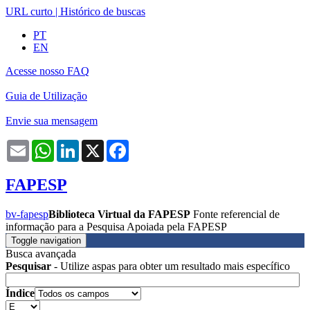
URL curto
|
Histórico de buscas
PT
EN
Acesse nosso FAQ
Guia de Utilização
Envie sua mensagem
Email
WhatsApp
LinkedIn
X
Facebook
FAPESP
bv-fapesp
Biblioteca Virtual da FAPESP
Fonte referencial de
informação para a Pesquisa Apoiada pela FAPESP
Toggle navigation
Busca avançada
Pesquisar
- Utilize aspas para obter um resultado mais específico
Índice