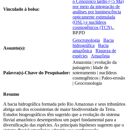
o Cenozoico tardio (<5 Ma)
por meio da integração de
Vinculado à bolsa:
análises por luminescência
opticamente estimulada
(OSL) e nuclídeos
cosmogênicos (TCN).
,
BP.PD
Geocronologia
Bacia
hidrográfica
Bacia
Assunto(s):
amazônica
Riqueza de
espécies
Amazônia
Amazonia | evolução da
paisagem | Idade de
Palavra(s)-Chave do Pesquisador:
soterramento | nuclídeos
cosmogênicos | Paleo-erosão
| Geocronologia
Resumo
A bacia hidrográfica formada pelo Rio Amazonas e seus tributários
abriga um dos ecossistemas de maior biodiversidade da Terra.
Estudos biogeográficos têm sugerido que a evolução do sistema
fluvial amazônico desempenhou um papel fundamental para a
diversificação das espécies. As principais hipóteses sugerem que o