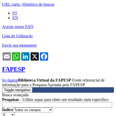
URL curto
|
Histórico de buscas
PT
EN
Acesse nosso FAQ
Guia de Utilização
Envie sua mensagem
Email
WhatsApp
LinkedIn
X
Facebook
FAPESP
bv-fapesp
Biblioteca Virtual da FAPESP
Fonte referencial de
informação para a Pesquisa Apoiada pela FAPESP
Toggle navigation
Busca avançada
Pesquisar
- Utilize aspas para obter um resultado mais específico
Índice