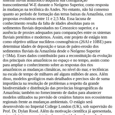
sistema fluvial amazônico adquiriu sua configuração
transcontinental W-E durante o Neógeno Superior, como resposta
às mudanças na tectônica do Andes. No entanto, não há consenso
quanto ao período de formação das terras baixas da Amazônia, com
propostas evolutivas entre 11 e 2,5 Ma. Essa lacuna de
conhecimento resulta da falta de idades absolutas para os
sedimentos fluviais depositados no Cenozoico superior, e a
ausência de proxies adequados para comparações entre os sistemas
fluviais pretéritos e modernos. Assim, este projeto de estágio tem
como objetivo utilizar nuclídeos cosmogênicos (26Al e 10BE) para
determinar idades de deposição e taxas de paleo-erosão dos
sedimentos fluviais da Amazônia desde o Neógeno Superior
(<5Ma). Esses dados contribuirão para a reconstituição da evolução
dos principais rios amazônicos no espaço e no tempo, assim como
para ampliar o conhecimento sobre as respostas dos rios
amazônicos as mudanças climáticas, no nível do mar, e tectônicas
na escala de tempo de milhares até alguns milhões de anos. Além
disso, modelos geológicos mais detalhados e precisos são de suma
importância na resolução de problemas a respeito da grande
biodiversidade e distribuição das províncias biogeográficas da
Amazônia; também no fornecimento de dados para abastecer
modelos utilizados na previsão de cenários futuros nos ecossistemas
regionais frente as mudanças ambientais. O estágio será
desenvolvido no Imperial College London (UK), sob supervisão do
Prof. Dr. Dylan Rood. Além da motivação científica já apresentada,