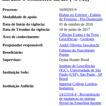
Processo:
16/09293-9
Bolsas no Exterior - Estágio
Modalidade de apoio:
de Pesquisa - Pós-Doutorado
Data de Início da vigência:
01 de outubro de 2016
Data de Término da vigência:
18 de junho de 2017
Ciências Exatas e da Terra
-
Área de conhecimento:
Geociências
-
Geologia
Pesquisador responsável:
André Oliveira Sawakuchi
Fabiano do Nascimento
Beneficiário:
Pupim
Supervisor:
Dylan Hunter Rood
Instituto de Geociências
(IGC). Universidade de São
Instituição Sede:
Paulo (USP). São Paulo , SP,
Brasil
Imperial College London,
Instituição Anfitriã:
Inglaterra
14/23334-4 - Reconstrução
de mudanças no sistema
fluvial da Amazônia durante