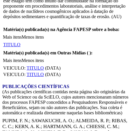
este estágio tem como intuito dar continuidade na formação do
proponente em procedimentos laboratoriais, análise e interpretação
de dados de nuclídeos cosmogênicos aplicados à datação de
depósitos sedimentares e quantificação de taxas de erosão. (AU)
Matéria(s) publicada(s) na Agência FAPESP sobre a bolsa:
Mais itens
Menos itens
TITULO
Matéria(s) publicada(s) em Outras Mídias (
):
Mais itens
Menos itens
VEICULO:
TITULO
(DATA)
VEICULO:
TITULO
(DATA)
PUBLICAÇÕES CIENTÍFICAS
(As publicações científicas contidas nesta página são originárias da
Web of Science ou da SciELO, cujos autores mencionaram números
dos processos FAPESP concedidos a Pesquisadores Responsáveis e
Beneficiários, sejam ou não autores das publicações. Sua coleta é
automática e realizada diretamente naquelas bases bibliométricas)
PUPIM, F. N.
;
SAWAKUCHI, A. O.
;
ALMEIDA, R. P.
;
RIBAS,
C. C.
;
KERN, A. K.
;
HARTMANN, G. A.
;
CHIESSI, C. M.
;