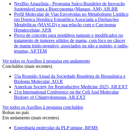
NexBio Amazônia - Programa Suíço-Brasileiro de Inovação
Sustentável para a Bioeconomia (Manaus, AM), AR.BR
Perfil Molecular de Vias Envolvidas no Metabolismo Lipídico
em Doença Hepática Esteatótica Associada a Disfunções
Metabólicas (MASLD) e sua relação com o Carcinoma
Hepatocelular, AP.R
Prova de conceito para peptídeos naturais e modificados no
tratamento de tumores sólidos de mama, com foco no câncer
de mama triplo-negativo, associados ou não a quimio- e radio-
terapias, AP.TEM
Ver todos os Auxílios à pesquisa em andamento
Concluídos (mais recentes)
55a Reunião Anual da Sociedade Brasileira de Bioquímica e
Biologia Molecular, AO.R
American Society for Reproductive Medicine 2025, AR.EXT
21st International Conference on the Cell And Molecular
Biology of Chlamydomonas, AR.EXT
Ver todos os Auxílios à pesquisa concluídos
Bolsas no país
Em andamento (mais recentes)
Engenharia molecular da PLP sintase, BP.MS