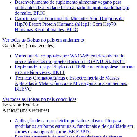
Desenvolvimento de suplemento alimentar vegano para
praticantes de atividade física a partir de proteína do bagaço
de malte, BP.IC
Caracterização Funcional de Mutantes Sítio Dirigidos da
Hsp70 Escort Protein Humana (hHep1) Com Hsp70
Humanas Recombinantes, BP.IC
Ver todas as Bolsas no país em andamento
Concluídos (mais recentes)
Varredura de compostos por WAC-MS em descoberta de
novos fármacos no projeto Horizon LIGAND-AI, BP.TT
Explorando o papel duplo do CD98hc na eritropoiese humana
e na malária vivax, BP.TT
Técnicas Cromatográficas e Espectrometria de Massas
Aplicadas à Metabolômica de Microrganismos ambientais.,
BP.EVC
Ver todas as Bolsas no país concluídas
Bolsas no Exterior
A iniciar (mais recentes)
Aplicação de campo elétrico pulsado e plasma frio para
modular os atributos estruturais, funcionais e de qualidade em
carnes e análogos de carne, BE.EP.PD