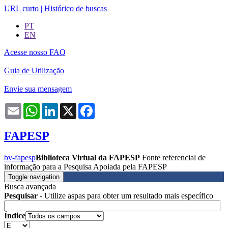
URL curto
|
Histórico de buscas
PT
EN
Acesse nosso FAQ
Guia de Utilização
Envie sua mensagem
Email
WhatsApp
LinkedIn
X
Facebook
FAPESP
bv-fapesp
Biblioteca Virtual da FAPESP
Fonte referencial de
informação para a Pesquisa Apoiada pela FAPESP
Toggle navigation
Busca avançada
Pesquisar
- Utilize aspas para obter um resultado mais específico
Índice