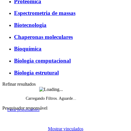
Proteômica
Espectrometria de massas
Biotecnologia
Chaperonas moleculares
Bioquímica
Biologia computacional
Biologia estrutural
Refinar resultados
Carregando Filtros. Aguarde...
Pesquisador responsável
Listar pesquisadores
Histórico do fomento, por ano de início
Mostrar vinculados