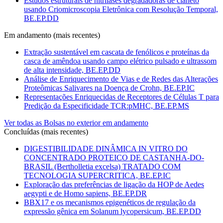
Estudos estruturais de nitrilases degradadoras de cianeto
usando Criomicroscopia Eletrônica com Resolução Temporal,
BE.EP.DD
Em andamento (mais recentes)
Extração sustentável em cascata de fenólicos e proteínas da
casca de amêndoa usando campo elétrico pulsado e ultrassom
de alta intensidade, BE.EP.DD
Análise de Enriquecimento de Vias e de Redes das Alterações
Proteômicas Salivares na Doença de Crohn, BE.EP.IC
Representações Enriquecidas de Receptores de Células T para
Predição da Especificidade TCR:pMHC, BE.EP.MS
Ver todas as Bolsas no exterior em andamento
Concluídas (mais recentes)
DIGESTIBILIDADE DINÂMICA IN VITRO DO
CONCENTRADO PROTEICO DE CASTANHA-DO-
BRASIL (Bertholletia excelsa) TRATADO COM
TECNOLOGIA SUPERCRITICA, BE.EP.IC
Exploração das preferências de ligação da HOP de Aedes
aegypti e de Homo sapiens, BE.EP.DR
BBX17 e os mecanismos epigenéticos de regulação da
expressão gênica em Solanum lycopersicum, BE.EP.DD