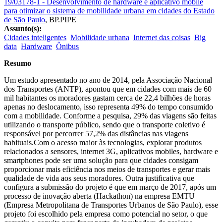
19/03178-1 - Desenvolvimento de hardware e aplicativo mobile
para otimizar o sistema de mobilidade urbana em cidades do Estado
de São Paulo
,
BP.PIPE
Assunto(s):
Cidades inteligentes
Mobilidade urbana
Internet das coisas
Big
data
Hardware
Ônibus
Resumo
Um estudo apresentado no ano de 2014, pela Associação Nacional
dos Transportes (ANTP), apontou que em cidades com mais de 60
mil habitantes os moradores gastam cerca de 22,4 bilhões de horas
apenas no deslocamento, isso representa 49% do tempo consumido
com a mobilidade. Conforme a pesquisa, 29% das viagens são feitas
utilizando o transporte público, sendo que o transporte coletivo é
responsável por percorrer 57,2% das distâncias nas viagens
habituais.Com o acesso maior às tecnologias, explorar produtos
relacionados a sensores, internet 3G, aplicativos mobiles, hardware e
smartphones pode ser uma solução para que cidades consigam
proporcionar mais eficiência nos meios de transportes e gerar mais
qualidade de vida aos seus moradores. Outra justificativa que
configura a submissão do projeto é que em março de 2017, após um
processo de inovação aberta (Hackathon) na empresa EMTU
(Empresa Metropolitana de Transportes Urbanos de São Paulo), esse
projeto foi escolhido pela empresa como potencial no setor, o que