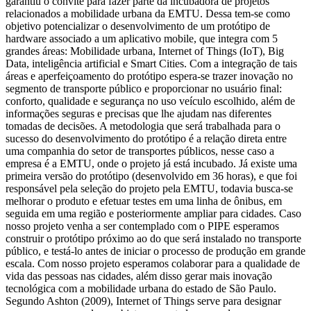
garantiu o convite para fazer parte da incubadora de projetos
relacionados a mobilidade urbana da EMTU. Dessa tem-se como
objetivo potencializar o desenvolvimento de um protótipo de
hardware associado a um aplicativo mobile, que integra com 5
grandes áreas: Mobilidade urbana, Internet of Things (IoT), Big
Data, inteligência artificial e Smart Cities. Com a integração de tais
áreas e aperfeiçoamento do protótipo espera-se trazer inovação no
segmento de transporte público e proporcionar no usuário final:
conforto, qualidade e segurança no uso veículo escolhido, além de
informações seguras e precisas que lhe ajudam nas diferentes
tomadas de decisões. A metodologia que será trabalhada para o
sucesso do desenvolvimento do protótipo é a relação direta entre
uma companhia do setor de transportes públicos, nesse caso a
empresa é a EMTU, onde o projeto já está incubado. Já existe uma
primeira versão do protótipo (desenvolvido em 36 horas), e que foi
responsável pela seleção do projeto pela EMTU, todavia busca-se
melhorar o produto e efetuar testes em uma linha de ônibus, em
seguida em uma região e posteriormente ampliar para cidades. Caso
nosso projeto venha a ser contemplado com o PIPE esperamos
construir o protótipo próximo ao do que será instalado no transporte
público, e testá-lo antes de iniciar o processo de produção em grande
escala. Com nosso projeto esperamos colaborar para a qualidade de
vida das pessoas nas cidades, além disso gerar mais inovação
tecnológica com a mobilidade urbana do estado de São Paulo.
Segundo Ashton (2009), Internet of Things serve para designar