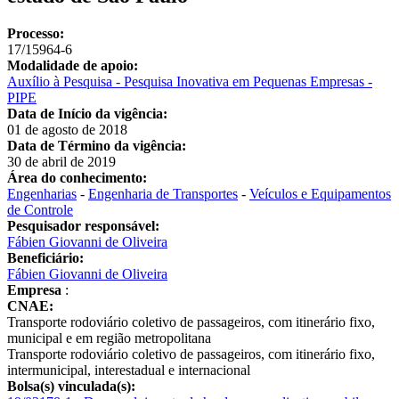
Processo:
17/15964-6
Modalidade de apoio:
Auxílio à Pesquisa - Pesquisa Inovativa em Pequenas Empresas -
PIPE
Data de Início da vigência:
01 de agosto de 2018
Data de Término da vigência:
30 de abril de 2019
Área do conhecimento:
Engenharias
-
Engenharia de Transportes
-
Veículos e Equipamentos
de Controle
Pesquisador responsável:
Fábien Giovanni de Oliveira
Beneficiário:
Fábien Giovanni de Oliveira
Empresa
:
CNAE:
Transporte rodoviário coletivo de passageiros, com itinerário fixo,
municipal e em região metropolitana
Transporte rodoviário coletivo de passageiros, com itinerário fixo,
intermunicipal, interestadual e internacional
Bolsa(s) vinculada(s):