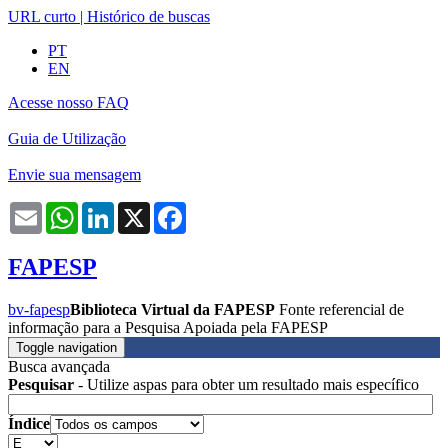
URL curto
|
Histórico de buscas
PT
EN
Acesse nosso FAQ
Guia de Utilização
Envie sua mensagem
Email
WhatsApp
LinkedIn
X
Facebook
FAPESP
bv-fapesp
Biblioteca Virtual da FAPESP
Fonte referencial de
informação para a Pesquisa Apoiada pela FAPESP
Toggle navigation
Busca avançada
Pesquisar
- Utilize aspas para obter um resultado mais específico
Índice