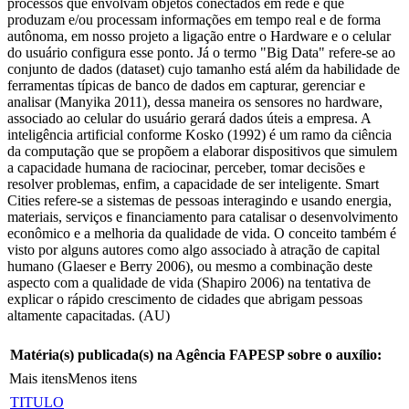
processos que envolvam objetos conectados em rede e que
produzam e/ou processam informações em tempo real e de forma
autônoma, em nosso projeto a ligação entre o Hardware e o celular
do usuário configura esse ponto. Já o termo "Big Data" refere-se ao
conjunto de dados (dataset) cujo tamanho está além da habilidade de
ferramentas típicas de banco de dados em capturar, gerenciar e
analisar (Manyika 2011), dessa maneira os sensores no hardware,
associado ao celular do usuário gerará dados úteis a empresa. A
inteligência artificial conforme Kosko (1992) é um ramo da ciência
da computação que se propõem a elaborar dispositivos que simulem
a capacidade humana de raciocinar, perceber, tomar decisões e
resolver problemas, enfim, a capacidade de ser inteligente. Smart
Cities refere-se a sistemas de pessoas interagindo e usando energia,
materiais, serviços e financiamento para catalisar o desenvolvimento
econômico e a melhoria da qualidade de vida. O conceito também é
visto por alguns autores como algo associado à atração de capital
humano (Glaeser e Berry 2006), ou mesmo a combinação deste
aspecto com a qualidade de vida (Shapiro 2006) na tentativa de
explicar o rápido crescimento de cidades que abrigam pessoas
altamente capacitadas. (AU)
Matéria(s) publicada(s) na Agência FAPESP sobre o auxílio:
Mais itens
Menos itens
TITULO