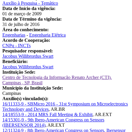
Auxílio à Pesquisa - Temático
Data de Início da vigência:
01 de março de 2009
Data de Término da vigência:
31 de julho de 2016
Área do conhecimento:
Engenharias
-
Engenharia Elétrica
Acordo de Cooperação:
CNPq - INCTs
Pesquisador responsável:
Jacobus Willibrordus Swart
Beneficiário:
Jacobus Willibrordus Swart
Instituição Sede:
Centro de Tecnologia da Informação Renato Archer (CTI).
Campinas , SP, Brasil
Município da Instituição Sede:
Campinas
Auxílio(s) vinculado(s):
16/11333-9 - SBMicro 2016 - 31st Symposium on Microelectronics
Technology and Devices
,
AR.BR
14/18553-9 - 2014 MRS Fall Meeting & Exhibit
,
AR.EXT
14/15301-9 - 9th Ibero-American Congress on Sensors
(IBERSENSOR 2014)
,
AR.EXT
12/11324-9 - 8th Ibero-American Congress on Sensors, Ibersensor