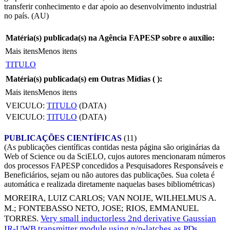
transferir conhecimento e dar apoio ao desenvolvimento industrial
no país. (AU)
Matéria(s) publicada(s) na Agência FAPESP sobre o auxílio:
Mais itens
Menos itens
TITULO
Matéria(s) publicada(s) em Outras Mídias (
):
Mais itens
Menos itens
VEICULO:
TITULO
(DATA)
VEICULO:
TITULO
(DATA)
PUBLICAÇÕES CIENTÍFICAS
(11)
(As publicações científicas contidas nesta página são originárias da
Web of Science ou da SciELO, cujos autores mencionaram números
dos processos FAPESP concedidos a Pesquisadores Responsáveis e
Beneficiários, sejam ou não autores das publicações. Sua coleta é
automática e realizada diretamente naquelas bases bibliométricas)
MOREIRA, LUIZ CARLOS
;
VAN NOIJE, WILHELMUS A.
M.
;
FONTEBASSO NETO, JOSE
;
RIOS, EMMANUEL
TORRES
.
Very small inductorless 2nd derivative Gaussian
IR-UWB transmitter module using n/p-latches as PDs
.