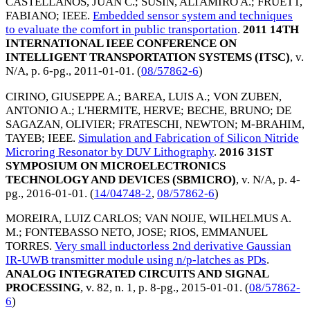
CASTELLANOS, JUAN C.
;
SUSIN, ALTAMIRO A.
;
FRUETT,
FABIANO
;
IEEE
.
Embedded sensor system and techniques
to evaluate the comfort in public transportation
.
2011 14TH
INTERNATIONAL IEEE CONFERENCE ON
INTELLIGENT TRANSPORTATION SYSTEMS (ITSC)
, v.
N/A, p. 6-pg.,
2011-01-01
. (
08/57862-6
)
CIRINO, GIUSEPPE A.
;
BAREA, LUIS A.
;
VON ZUBEN,
ANTONIO A.
;
L'HERMITE, HERVE
;
BECHE, BRUNO
;
DE
SAGAZAN, OLIVIER
;
FRATESCHI, NEWTON
;
M-BRAHIM,
TAYEB
;
IEEE
.
Simulation and Fabrication of Silicon Nitride
Microring Resonator by DUV Lithography
.
2016 31ST
SYMPOSIUM ON MICROELECTRONICS
TECHNOLOGY AND DEVICES (SBMICRO)
, v. N/A, p. 4-
pg.,
2016-01-01
. (
14/04748-2
,
08/57862-6
)
MOREIRA, LUIZ CARLOS
;
VAN NOIJE, WILHELMUS A.
M.
;
FONTEBASSO NETO, JOSE
;
RIOS, EMMANUEL
TORRES
.
Very small inductorless 2nd derivative Gaussian
IR-UWB transmitter module using n/p-latches as PDs
.
ANALOG INTEGRATED CIRCUITS AND SIGNAL
PROCESSING
, v. 82, n. 1, p. 8-pg.,
2015-01-01
. (
08/57862-
6
)