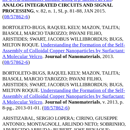
ANALOG INTEGRATED CIRCUITS AND SIGNAL
PROCESSING
, v. 82, n. 1, SI, p. 81-88,
JAN 2015
.
(
08/57862-6
)
BORTOLETO-BUGS, RAQUEL KELY
;
MAZON, TALITA
;
BIASOLI, MARCIO TAROZZO
;
PAVANI FILHO,
ARISTIDES
;
SWART, JACOBUS WILLIBRORDUS
;
BUGS,
MILTON ROQUE
.
Understanding the Formation of the Self-
Assembly of Colloidal Copper Nanoparticles by Surfactant:
A Molecular Velcro
.
Journal of Nanomaterials
,
2013
.
(
08/57862-6
)
BORTOLETO-BUGS, RAQUEL KELY
;
MAZON, TALITA
;
BIASOLI, MARCIO TAROZZO
;
PAVANI FILHO,
ARISTIDES
;
SWART, JACOBUS WILLIBRORDUS
;
BUGS,
MILTON ROQUE
.
Understanding the Formation of the Self-
Assembly of Colloidal Copper Nanoparticles by Surfactant:
A Molecular Velcro
.
Journal of Nanomaterials
, v. 2013, p.
8-pg.,
2013-01-01
. (
08/57862-6
)
ARISTIZABAL, SERGIO LOPERA
;
CIRINO, GIUSEPPE
ANTONIO
;
MONTAGNOLI, ARLINDO NETO
;
SOBRINHO,
APARECIDO ARRUDA
;
RUBERT, JOSE BENAQUE
;