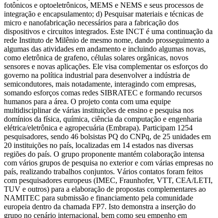
fotônicos e optoeletrônicos, MEMS e NEMS e seus processos de
integração e encapsulamento; d) Pesquisar materiais e técnicas de
micro e nanofabricação necessários para a fabricação dos
dispositivos e circuitos integrados. Este INCT é uma continuação da
rede Instituto de Milênio de mesmo nome, dando prosseguimento a
algumas das atividades em andamento e incluindo algumas novas,
como eletrônica de grafeno, células solares orgânicas, novos
sensores e novas aplicações. Ele visa complementar os esforços do
governo na política industrial para desenvolver a indústria de
semicondutores, mais notadamente, interagindo com empresas,
somando esforços comas redes SIBRATEC e formando recursos
humanos para a área. O projeto conta com uma equipe
multidisciplinar de várias instituições de ensino e pesquisa nos
domínios da física, química, ciência da computação e engenharia
elétrica/eletrônica e agropecuária (Embrapa). Participam 1254
pesquisadores, sendo 46 bolsistas PQ do CNPq, de 25 unidades em
20 instituições no país, localizadas em 14 estados nas diversas
regiões do país. O grupo proponente mantém colaboração intensa
com vários grupos de pesquisa no exterior e com várias empresas no
país, realizando trabalhos conjuntos. Vários contatos foram feitos
com pesquisadores europeus (IMEC, Fraunhofer, VTT, CEA/LETI,
TUV e outros) para a elaboração de propostas complementares ao
NAMITEC para submissão e financiamento pela comunidade
europeia dentro da chamada FP7. Isto demonstra a inserção do
grupo no cenário internacional, bem como seu empenho em