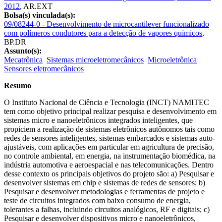
2012
,
AR.EXT
Bolsa(s) vinculada(s):
09/08244-0 - Desenvolvimento de microcantilever funcionalizado
com polímeros condutores para a detecção de vapores químicos
,
BP.DR
Assunto(s):
Mecatrônica
Sistemas microeletromecânicos
Microeletrônica
Sensores eletromecânicos
Resumo
O Instituto Nacional de Ciência e Tecnologia (INCT) NAMITEC
tem como objetivo principal realizar pesquisa e desenvolvimento em
sistemas micro e nanoeletrônicos integrados inteligentes, que
propiciem a realização de sistemas eletrônicos autônomos tais como
redes de sensores inteligentes, sistemas embarcados e sistemas auto-
ajustáveis, com aplicações em particular em agricultura de precisão,
no controle ambiental, em energia, na instrumentação biomédica, na
indústria automotiva e aeroespacial e nas telecomunicações. Dentro
desse contexto os principais objetivos do projeto são: a) Pesquisar e
desenvolver sistemas em chip e sistemas de redes de sensores; b)
Pesquisar e desenvolver metodologias e ferramentas de projeto e
teste de circuitos integrados com baixo consumo de energia,
tolerantes a falhas, incluindo circuitos analógicos, RF e digitais; c)
Pesquisar e desenvolver dispositivos micro e nanoeletrônicos,