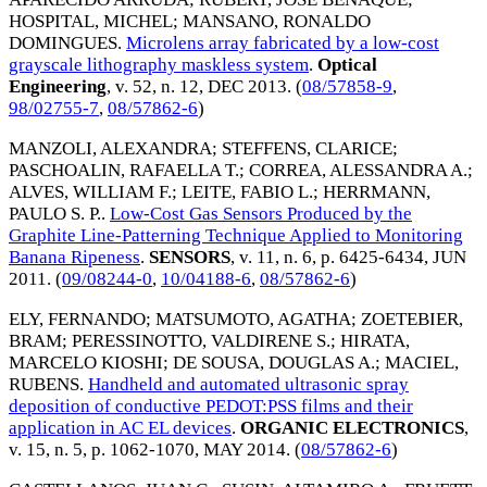
HOSPITAL, MICHEL
;
MANSANO, RONALDO
DOMINGUES
.
Microlens array fabricated by a low-cost
grayscale lithography maskless system
.
Optical
Engineering
, v. 52, n. 12,
DEC 2013
. (
08/57858-9
,
98/02755-7
,
08/57862-6
)
MANZOLI, ALEXANDRA
;
STEFFENS, CLARICE
;
PASCHOALIN, RAFAELLA T.
;
CORREA, ALESSANDRA A.
;
ALVES, WILLIAM F.
;
LEITE, FABIO L.
;
HERRMANN,
PAULO S. P.
.
Low-Cost Gas Sensors Produced by the
Graphite Line-Patterning Technique Applied to Monitoring
Banana Ripeness
.
SENSORS
, v. 11, n. 6, p. 6425-6434,
JUN
2011
. (
09/08244-0
,
10/04188-6
,
08/57862-6
)
ELY, FERNANDO
;
MATSUMOTO, AGATHA
;
ZOETEBIER,
BRAM
;
PERESSINOTTO, VALDIRENE S.
;
HIRATA,
MARCELO KIOSHI
;
DE SOUSA, DOUGLAS A.
;
MACIEL,
RUBENS
.
Handheld and automated ultrasonic spray
deposition of conductive PEDOT:PSS films and their
application in AC EL devices
.
ORGANIC ELECTRONICS
,
v. 15, n. 5, p. 1062-1070,
MAY 2014
. (
08/57862-6
)