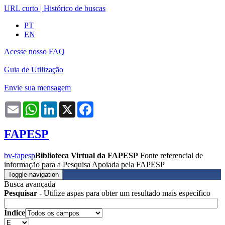
URL curto
|
Histórico de buscas
PT
EN
Acesse nosso FAQ
Guia de Utilização
Envie sua mensagem
Email
WhatsApp
LinkedIn
X
Facebook
FAPESP
bv-fapesp
Biblioteca Virtual da FAPESP
Fonte referencial de
informação para a Pesquisa Apoiada pela FAPESP
Toggle navigation
Busca avançada
Pesquisar
- Utilize aspas para obter um resultado mais específico
Índice