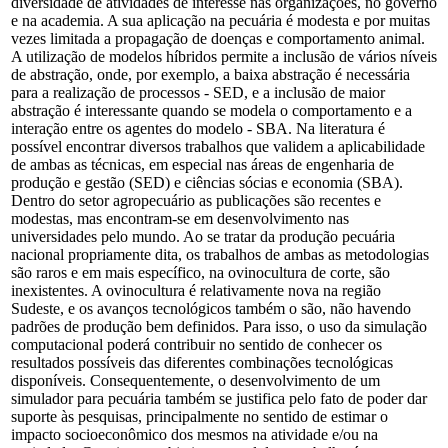
diversidade de atividades de interesse nas organizações, no governo
e na academia. A sua aplicação na pecuária é modesta e por muitas
vezes limitada a propagação de doenças e comportamento animal.
A utilização de modelos híbridos permite a inclusão de vários níveis
de abstração, onde, por exemplo, a baixa abstração é necessária
para a realização de processos - SED, e a inclusão de maior
abstração é interessante quando se modela o comportamento e a
interação entre os agentes do modelo - SBA. Na literatura é
possível encontrar diversos trabalhos que validem a aplicabilidade
de ambas as técnicas, em especial nas áreas de engenharia de
produção e gestão (SED) e ciências sócias e economia (SBA).
Dentro do setor agropecuário as publicações são recentes e
modestas, mas encontram-se em desenvolvimento nas
universidades pelo mundo. Ao se tratar da produção pecuária
nacional propriamente dita, os trabalhos de ambas as metodologias
são raros e em mais específico, na ovinocultura de corte, são
inexistentes. A ovinocultura é relativamente nova na região
Sudeste, e os avanços tecnológicos também o são, não havendo
padrões de produção bem definidos. Para isso, o uso da simulação
computacional poderá contribuir no sentido de conhecer os
resultados possíveis das diferentes combinações tecnológicas
disponíveis. Consequentemente, o desenvolvimento de um
simulador para pecuária também se justifica pelo fato de poder dar
suporte às pesquisas, principalmente no sentido de estimar o
impacto socioeconômico dos mesmos na atividade e/ou na