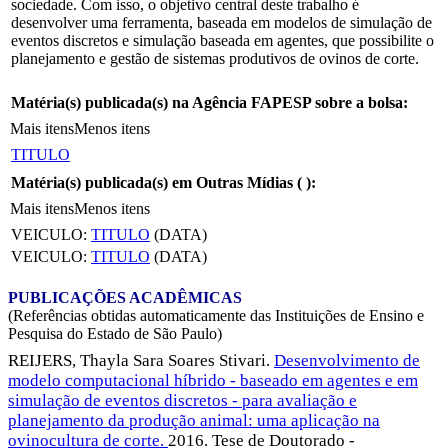
sociedade. Com isso, o objetivo central deste trabalho é
desenvolver uma ferramenta, baseada em modelos de simulação de
eventos discretos e simulação baseada em agentes, que possibilite o
planejamento e gestão de sistemas produtivos de ovinos de corte.
Matéria(s) publicada(s) na Agência FAPESP sobre a bolsa:
Mais itens
Menos itens
TITULO
Matéria(s) publicada(s) em Outras Mídias (
):
Mais itens
Menos itens
VEICULO:
TITULO
(DATA)
VEICULO:
TITULO
(DATA)
PUBLICAÇÕES ACADÊMICAS
(Referências obtidas automaticamente das Instituições de Ensino e
Pesquisa do Estado de São Paulo)
REIJERS, Thayla Sara Soares Stivari.
Desenvolvimento de
modelo computacional híbrido - baseado em agentes e em
simulação de eventos discretos - para avaliação e
planejamento da produção animal: uma aplicação na
ovinocultura de corte.
2016. Tese de Doutorado -