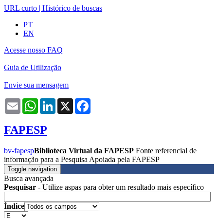
URL curto
|
Histórico de buscas
PT
EN
Acesse nosso FAQ
Guia de Utilização
Envie sua mensagem
Email
WhatsApp
LinkedIn
X
Facebook
FAPESP
bv-fapesp
Biblioteca Virtual da FAPESP
Fonte referencial de
informação para a Pesquisa Apoiada pela FAPESP
Toggle navigation
Busca avançada
Pesquisar
- Utilize aspas para obter um resultado mais específico
Índice