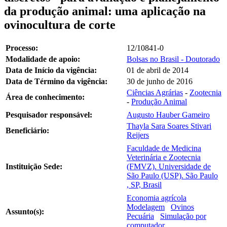
da produção animal: uma aplicação na
ovinocultura de corte
Processo:
12/10841-0
Modalidade de apoio:
Bolsas no Brasil - Doutorado
Data de Início da vigência:
01 de abril de 2014
Data de Término da vigência:
30 de junho de 2016
Ciências Agrárias
-
Zootecnia
Área de conhecimento:
-
Produção Animal
Pesquisador responsável:
Augusto Hauber Gameiro
Thayla Sara Soares Stivari
Beneficiário:
Reijers
Faculdade de Medicina
Veterinária e Zootecnia
Instituição Sede:
(FMVZ). Universidade de
São Paulo (USP). São Paulo
, SP, Brasil
Economia agrícola
Modelagem
Ovinos
Assunto(s):
Pecuária
Simulação por
computador