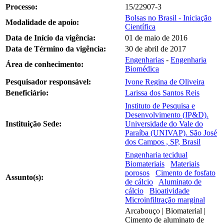
Processo:
15/22907-3
Bolsas no Brasil - Iniciação
Modalidade de apoio:
Científica
Data de Início da vigência:
01 de maio de 2016
Data de Término da vigência:
30 de abril de 2017
Engenharias
-
Engenharia
Área de conhecimento:
Biomédica
Pesquisador responsável:
Ivone Regina de Oliveira
Beneficiário:
Larissa dos Santos Reis
Instituto de Pesquisa e
Desenvolvimento (IP&D).
Instituição Sede:
Universidade do Vale do
Paraíba (UNIVAP). São José
dos Campos , SP, Brasil
Engenharia tecidual
Biomateriais
Materiais
porosos
Cimento de fosfato
Assunto(s):
de cálcio
Aluminato de
cálcio
Bioatividade
Microinfiltração marginal
Arcabouço | Biomaterial |
Cimento de aluminato de