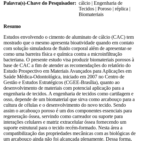
Palavra(s)-Chave do Pesquisador:
cálcio | Engenharia de
Tecidos | Poroso | réplica |
Biomateriais
Resumo
Estudos envolvendo o cimento de aluminato de cálcio (CAC) tem
mostrado que o mesmo apresenta bioatividade quando em contato
com solução simuladora de fluido corporal além de apresentar-se
como uma barreira física e química contra a microinfiltração
bacteriana. O presente estudo visa produzir biomateriais porosos à
base de CAC a fim de atender as recomendações do relatório do
Estudo Prospectivo em Materiais Avançados para Aplicações em
Saúde Médica-Odontológica, iniciado em 2007 no Centro de
Gestão e Estudos Estratégicos (CGEE-Brasília), quanto ao
desenvolvimento de materiais com potencial aplicação para a
engenharia de tecidos. A engenharia de tecidos como cartilagem e
osso, depende de um biomaterial que sirva como arcabouço para a
cultura de células e o desenvolvimento do novo tecido. Sendo
assim o arcabouço poroso é um dos componentes essenciais para
regeneração óssea, servindo como carreador ou suporte para
interações celulares e matriz extracelular óssea fornecendo um
suporte estrutural para o tecido recém-formado. Nesta área a
compatibilização das propriedades mecânicas com as biológicas de
um arcabouço ainda não foi alcançada plenamente. Dessa forma,