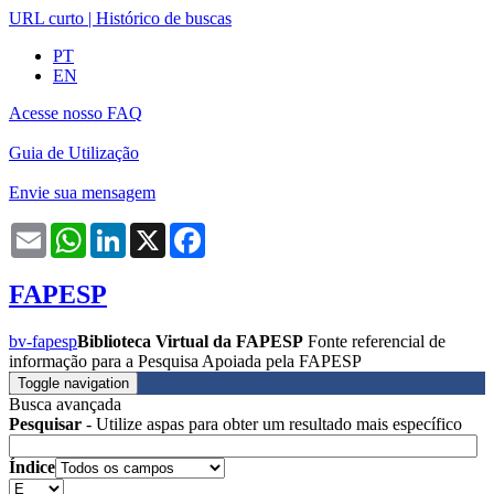
URL curto
|
Histórico de buscas
PT
EN
Acesse nosso FAQ
Guia de Utilização
Envie sua mensagem
Email
WhatsApp
LinkedIn
X
Facebook
FAPESP
bv-fapesp
Biblioteca Virtual da FAPESP
Fonte referencial de
informação para a Pesquisa Apoiada pela FAPESP
Toggle navigation
Busca avançada
Pesquisar
- Utilize aspas para obter um resultado mais específico
Índice