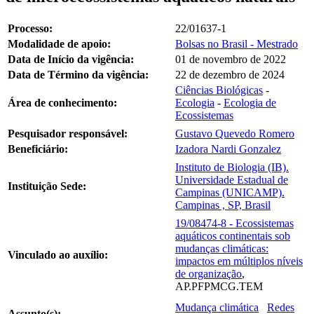
Processo:
22/01637-1
Modalidade de apoio:
Bolsas no Brasil - Mestrado
Data de Início da vigência:
01 de novembro de 2022
Data de Término da vigência:
22 de dezembro de 2024
Ciências Biológicas
-
Área de conhecimento:
Ecologia
-
Ecologia de
Ecossistemas
Pesquisador responsável:
Gustavo Quevedo Romero
Beneficiário:
Izadora Nardi Gonzalez
Instituto de Biologia (IB).
Universidade Estadual de
Instituição Sede:
Campinas (UNICAMP).
Campinas , SP, Brasil
19/08474-8 - Ecossistemas
aquáticos continentais sob
mudanças climáticas:
Vinculado ao auxílio:
impactos em múltiplos níveis
de organização
,
AP.PFPMCG.TEM
Mudança climática
Redes
Assunto(s):