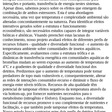
interações e portanto, transferência de energia nestes sistemas.
Apesar disso, sabemos pouco sobre os efeitos que emergem da
combinação de ambos estressores. Esta é uma abordagem
necessária, uma vez que temperatura e complexidade ambiental são
alteradas concomitantemente na natureza. Para identificar efeitos
interativos gerados sobre a estrutura e funcionamento
ecossistêmico, são necessários estudos capazes de integrar variáveis
bióticas e abióticas. Visando preencher estas lacunas do
conhecimento, nosso projeto avaliará efeitos de diferentes perfis de
recursos foliares - qualidade e diversidade funcional - e aumento da
temperatura ambiente sobre comunidades de insetos aquáticos.
Especificamente, avaliaremos como a estrutura trófica e as
dinâmicas de transferência energética em comunidades aquáticas de
bromélias mudam ao serem expostas ao aumento de temperatura de
4°C e a gradientes de qualidade e diversidade funcional dos
detritos. Predizemos que o aumento de temperatura pode tornar
predadores de topo mais vulneráveis e, consequentemente, alterar
as redes de interações consumidor-recurso e diminuir o fluxo de
energia entre níveis tróficos. Recursos de alta qualidade têm
potencial de tamponar efeitos negativos da temperatura através da
via bottom-up, por fornecer nutrientes necessários para o
metabolismo (nitrogênio e fósforo). Enquanto isso, a diversidade
funcional de recursos promove o uso complementar de nutrientes e
facilitação, o que também pode tamponar efeitos da temperatura.
Nosso estudo busca contrastar estes dois perfis de detritos foliares