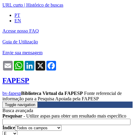
URL curto
|
Histórico de buscas
PT
EN
Acesse nosso FAQ
Guia de Utilização
Envie sua mensagem
Email
WhatsApp
LinkedIn
X
Facebook
FAPESP
bv-fapesp
Biblioteca Virtual da FAPESP
Fonte referencial de
informação para a Pesquisa Apoiada pela FAPESP
Toggle navigation
Busca avançada
Pesquisar
- Utilize aspas para obter um resultado mais específico
Índice