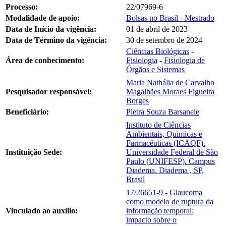
Processo:
22/07969-6
Modalidade de apoio:
Bolsas no Brasil - Mestrado
Data de Início da vigência:
01 de abril de 2023
Data de Término da vigência:
30 de setembro de 2024
Ciências Biológicas
-
Área de conhecimento:
Fisiologia
-
Fisiologia de
Órgãos e Sistemas
Maria Nathália de Carvalho
Pesquisador responsável:
Magalhães Moraes Figueira
Borges
Beneficiário:
Pietra Souza Barsanele
Instituto de Ciências
Ambientais, Químicas e
Farmacêuticas (ICAQF).
Instituição Sede:
Universidade Federal de São
Paulo (UNIFESP). Campus
Diadema. Diadema , SP,
Brasil
17/26651-9 - Glaucoma
como modelo de ruptura da
Vinculado ao auxílio:
informação temporal:
impacto sobre o