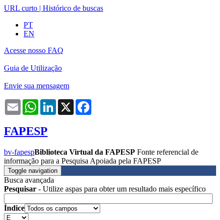
URL curto
|
Histórico de buscas
PT
EN
Acesse nosso FAQ
Guia de Utilização
Envie sua mensagem
Email
WhatsApp
LinkedIn
X
Facebook
FAPESP
bv-fapesp
Biblioteca Virtual da FAPESP
Fonte referencial de
informação para a Pesquisa Apoiada pela FAPESP
Toggle navigation
Busca avançada
Pesquisar
- Utilize aspas para obter um resultado mais específico
Índice