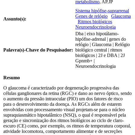
metabolismo
, AP.JP
Sistema hipófise-suprarrenal
Genes de relógio
Glaucoma
Assunto(s):
Ritmos biológicos
Neuroendocrinologia
Dba | eixo hipotálamo-
hipófise-adrenal | genes do
relógio | Glaucoma | Relógio
Palavra(s)-Chave do Pesquisador:
biológico central | ritmos
biológicos | 2J e DBA | 2J
Gpnmb+ |
Neuroendocrinologia
Resumo
O glaucoma é caracterizado por degeneração progressiva das
células ganglionares da retina (RGC) e dano ao nervo óptico, sendo
o aumento da pressão intraocular (PIO) um dos fatores de risco
para o desenvolvimento da doença. As RGCs além de estarem
envolvidas com processamento visual projetam-se para o núcleo
supraquiasmático hipotalâmico (NSQ), o qual é responsável pela
geração e sincronização dos ritmos biológicos ao ciclo de claro-
escuro (CE) como, por exemplo, os ritmos de temperatura corporal,
atividade locomotora, comportamento alimentar e de secreções