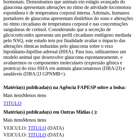
hormonais. Demostramos que animais em estágio avançado do
glaucoma apresentam alterações no ritmo de atividade locomotora
espontânea e de temperatura corporal interna. Ademais, humanos
portadores de glaucoma apresentam distúrbios do sono e alterações
no ritmo circadiano de temperatura corporal e nas concentrações
sanguíneas de cortisol. Considerando que a secreção de
glicocorticoides apresenta um perfil circadiano endógeno mediada
pelo NSQ, este estudo tem por finalidade avaliar o impacto das
alterações rítmicas induzidas pelo glaucoma sobre o eixo
hipotálamo-hipófise-adrenal (HHA). Para isso, utilizaremos um
modelo animal que desenvolve glaucoma espontaneamente, e
avaliaremos os componentes moleculares (expressão gênica e
proteica) do eixo HHA em animais glaucomatosos (DBA/2J) e
saudáveis (DBA/2J GPNMB+).
Matéria(s) publicada(s) na Agência FAPESP sobre a bolsa:
Mais itens
Menos itens
TITULO
Matéria(s) publicada(s) em Outras Mídias (
):
Mais itens
Menos itens
VEICULO:
TITULO
(DATA)
VEICULO:
TITULO
(DATA)