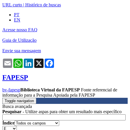
URL curto
|
Histórico de buscas
PT
EN
Acesse nosso FAQ
Guia de Utilização
Envie sua mensagem
Email
WhatsApp
LinkedIn
X
Facebook
FAPESP
bv-fapesp
Biblioteca Virtual da FAPESP
Fonte referencial de
informação para a Pesquisa Apoiada pela FAPESP
Toggle navigation
Busca avançada
Pesquisar
- Utilize aspas para obter um resultado mais específico
Índice