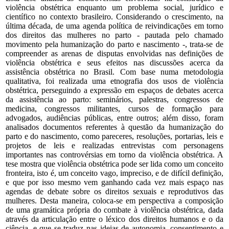
violência obstétrica enquanto um problema social, jurídico e
científico no contexto brasileiro. Considerando o crescimento, na
última década, de uma agenda política de reivindicações em torno
dos direitos das mulheres no parto - pautada pelo chamado
movimento pela humanização do parto e nascimento -, trata-se de
compreender as arenas de disputas envolvidas nas definições de
violência obstétrica e seus efeitos nas discussões acerca da
assistência obstétrica no Brasil. Com base numa metodologia
qualitativa, foi realizada uma etnografia dos usos de violência
obstétrica, perseguindo a expressão em espaços de debates acerca
da assistência ao parto: seminários, palestras, congressos de
medicina, congressos militantes, cursos de formação para
advogados, audiências públicas, entre outros; além disso, foram
analisados documentos referentes à questão da humanização do
parto e do nascimento, como pareceres, resoluções, portarias, leis e
projetos de leis e realizadas entrevistas com personagens
importantes nas controvérsias em torno da violência obstétrica. A
tese mostra que violência obstétrica pode ser lida como um conceito
fronteira, isto é, um conceito vago, impreciso, e de difícil definição,
e que por isso mesmo vem ganhando cada vez mais espaço nas
agendas de debate sobre os direitos sexuais e reprodutivos das
mulheres. Desta maneira, coloca-se em perspectiva a composição
de uma gramática própria do combate à violência obstétrica, dada
através da articulação entre o léxico dos direitos humanos e o da
ciência, e que se traduz nas ideias de autonomia, consentimento e