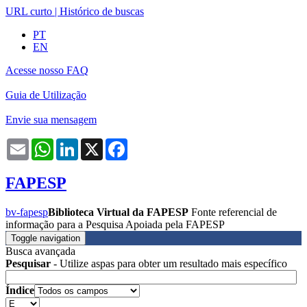
URL curto
|
Histórico de buscas
PT
EN
Acesse nosso FAQ
Guia de Utilização
Envie sua mensagem
Email
WhatsApp
LinkedIn
X
Facebook
FAPESP
bv-fapesp
Biblioteca Virtual da FAPESP
Fonte referencial de
informação para a Pesquisa Apoiada pela FAPESP
Toggle navigation
Busca avançada
Pesquisar
- Utilize aspas para obter um resultado mais específico
Índice