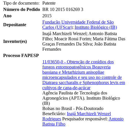
Tipo de documento:
Patente
Número do Pedido
BR 10 2015 016269 3
Ano
2015
Fundação Universidade Federal de São
Depositante
Carlos (UFScar)
;
Instituto Biológico (IB)
Inajá Marchizeli Wenzel; Antonio Batista
Filho; Moacir Rossi Forim; Maria Fátima Das
Inventor(es)
Graças Fernandes Da Silva; João Batista
Fernandes
Processo FAPESP
11/03650-0 - Obtenção de conídios dos
fungos entomopatogênicos Beauveria
bassiana e Metarhizium anisopliae
microencapsulados e seu uso no controle de
Diatraea saccharalis e Sphenophorus levis em
cultivos de cana-de-açúcar
Agência Paulista de Tecnologia dos
Agronegócios (APTA). Instituto Biológico
(IB)
Bolsas no Brasil - Pós-Doutorado
Beneficiário:
Inajá Marchizeli Wenzel
Rodrigues
Pesquisador responsável:
Antonio
Batista Filho