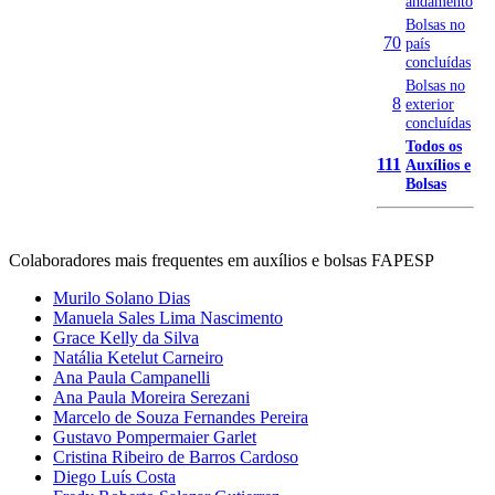
andamento
Bolsas no
70
país
concluídas
Bolsas no
8
exterior
concluídas
Todos os
111
Auxílios e
Bolsas
Colaboradores mais frequentes em auxílios e bolsas FAPESP
Murilo Solano Dias
Manuela Sales Lima Nascimento
Grace Kelly da Silva
Natália Ketelut Carneiro
Ana Paula Campanelli
Ana Paula Moreira Serezani
Marcelo de Souza Fernandes Pereira
Gustavo Pompermaier Garlet
Cristina Ribeiro de Barros Cardoso
Diego Luís Costa