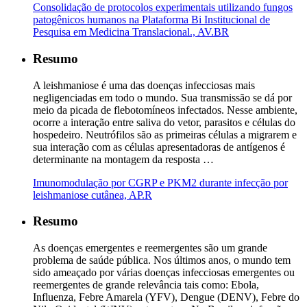
Consolidação de protocolos experimentais utilizando fungos
patogênicos humanos na Plataforma Bi Institucional de
Pesquisa em Medicina Translacional., AV.BR
Resumo
A leishmaniose é uma das doenças infecciosas mais
negligenciadas em todo o mundo. Sua transmissão se dá por
meio da picada de flebotomíneos infectados. Nesse ambiente,
ocorre a interação entre saliva do vetor, parasitos e células do
hospedeiro. Neutrófilos são as primeiras células a migrarem e
sua interação com as células apresentadoras de antígenos é
determinante na montagem da resposta …
Imunomodulação por CGRP e PKM2 durante infecção por
leishmaniose cutânea, AP.R
Resumo
As doenças emergentes e reemergentes são um grande
problema de saúde pública. Nos últimos anos, o mundo tem
sido ameaçado por várias doenças infecciosas emergentes ou
reemergentes de grande relevância tais como: Ebola,
Influenza, Febre Amarela (YFV), Dengue (DENV), Febre do