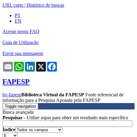
URL curto
|
Histórico de buscas
PT
EN
Acesse nosso FAQ
Guia de Utilização
Envie sua mensagem
Email
WhatsApp
LinkedIn
X
Facebook
FAPESP
bv-fapesp
Biblioteca Virtual da FAPESP
Fonte referencial de
informação para a Pesquisa Apoiada pela FAPESP
Toggle navigation
Busca avançada
Pesquisar
- Utilize aspas para obter um resultado mais específico
Índice