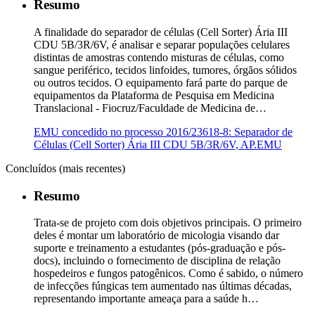
Resumo
A finalidade do separador de células (Cell Sorter) Ária III
CDU 5B/3R/6V, é analisar e separar populações celulares
distintas de amostras contendo misturas de células, como
sangue periférico, tecidos linfoides, tumores, órgãos sólidos
ou outros tecidos. O equipamento fará parte do parque de
equipamentos da Plataforma de Pesquisa em Medicina
Translacional - Fiocruz/Faculdade de Medicina de…
EMU concedido no processo 2016/23618-8: Separador de
Células (Cell Sorter) Ária III CDU 5B/3R/6V, AP.EMU
Concluídos (mais recentes)
Resumo
Trata-se de projeto com dois objetivos principais. O primeiro
deles é montar um laboratório de micologia visando dar
suporte e treinamento a estudantes (pós-graduação e pós-
docs), incluindo o fornecimento de disciplina de relação
hospedeiros e fungos patogênicos. Como é sabido, o número
de infecções fúngicas tem aumentado nas últimas décadas,
representando importante ameaça para a saúde h…