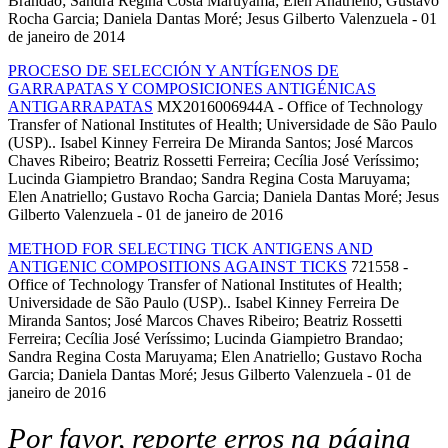
Brandao; Sandra Regina Costa Maruyama; Elen Anatriello; Gustavo
Rocha Garcia; Daniela Dantas Moré; Jesus Gilberto Valenzuela - 01
de janeiro de 2014
PROCESO DE SELECCIÓN Y ANTÍGENOS DE
GARRAPATAS Y COMPOSICIONES ANTIGÉNICAS
ANTIGARRAPATAS
MX2016006944A - Office of Technology
Transfer of National Institutes of Health; Universidade de São Paulo
(USP).. Isabel Kinney Ferreira De Miranda Santos; José Marcos
Chaves Ribeiro; Beatriz Rossetti Ferreira; Cecília José Veríssimo;
Lucinda Giampietro Brandao; Sandra Regina Costa Maruyama;
Elen Anatriello; Gustavo Rocha Garcia; Daniela Dantas Moré; Jesus
Gilberto Valenzuela - 01 de janeiro de 2016
METHOD FOR SELECTING TICK ANTIGENS AND
ANTIGENIC COMPOSITIONS AGAINST TICKS
721558 -
Office of Technology Transfer of National Institutes of Health;
Universidade de São Paulo (USP).. Isabel Kinney Ferreira De
Miranda Santos; José Marcos Chaves Ribeiro; Beatriz Rossetti
Ferreira; Cecília José Veríssimo; Lucinda Giampietro Brandao;
Sandra Regina Costa Maruyama; Elen Anatriello; Gustavo Rocha
Garcia; Daniela Dantas Moré; Jesus Gilberto Valenzuela - 01 de
janeiro de 2016
Por favor, reporte erros na página