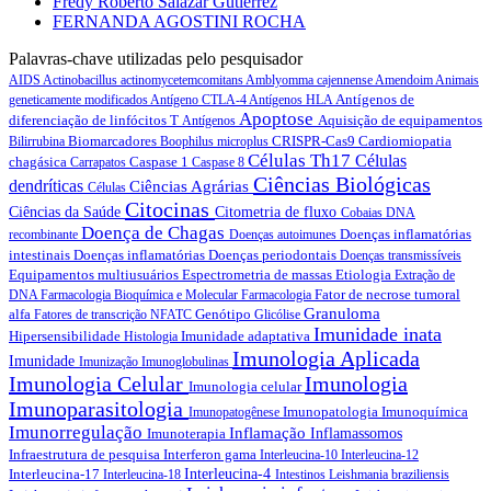
Fredy Roberto Salazar Gutierrez
FERNANDA AGOSTINI ROCHA
Palavras-chave utilizadas pelo pesquisador
AIDS
Actinobacillus actinomycetemcomitans
Amblyomma cajennense
Amendoim
Animais
Antígenos de
geneticamente modificados
Antígeno CTLA-4
Antígenos HLA
Apoptose
diferenciação de linfócitos T
Aquisição de equipamentos
Antígenos
Biomarcadores
CRISPR-Cas9
Cardiomiopatia
Bilirrubina
Boophilus microplus
Células Th17
Células
chagásica
Caspase 1
Carrapatos
Caspase 8
Ciências Biológicas
dendríticas
Ciências Agrárias
Células
Citocinas
Ciências da Saúde
Citometria de fluxo
Cobaias
DNA
Doença de Chagas
Doenças inflamatórias
recombinante
Doenças autoimunes
intestinais
Doenças inflamatórias
Doenças periodontais
Doenças transmissíveis
Equipamentos multiusuários
Espectrometria de massas
Etiologia
Extração de
Fator de necrose tumoral
DNA
Farmacologia Bioquímica e Molecular
Farmacologia
Granuloma
alfa
Genótipo
Fatores de transcrição NFATC
Glicólise
Imunidade inata
Hipersensibilidade
Imunidade adaptativa
Histologia
Imunologia Aplicada
Imunidade
Imunização
Imunoglobulinas
Imunologia Celular
Imunologia
Imunologia celular
Imunoparasitologia
Imunopatologia
Imunoquímica
Imunopatogênese
Imunorregulação
Inflamação
Imunoterapia
Inflamassomos
Infraestrutura de pesquisa
Interferon gama
Interleucina-10
Interleucina-12
Interleucina-17
Interleucina-4
Interleucina-18
Intestinos
Leishmania braziliensis