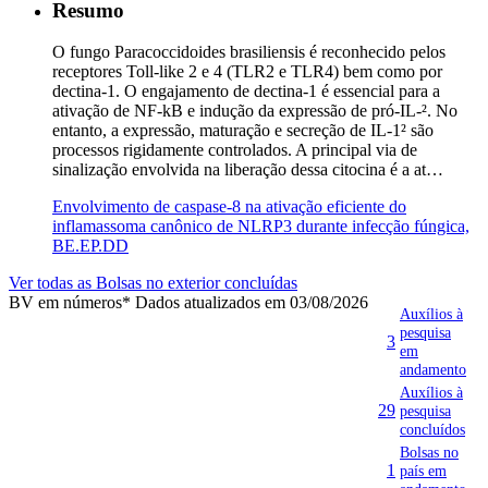
Resumo
O fungo Paracoccidoides brasiliensis é reconhecido pelos
receptores Toll-like 2 e 4 (TLR2 e TLR4) bem como por
dectina-1. O engajamento de dectina-1 é essencial para a
ativação de NF-kB e indução da expressão de pró-IL-². No
entanto, a expressão, maturação e secreção de IL-1² são
processos rigidamente controlados. A principal via de
sinalização envolvida na liberação dessa citocina é a at…
Envolvimento de caspase-8 na ativação eficiente do
inflamassoma canônico de NLRP3 durante infecção fúngica,
BE.EP.DD
Ver todas as Bolsas no exterior concluídas
BV em números
* Dados atualizados em 03/08/2026
Auxílios à
pesquisa
3
em
andamento
Auxílios à
29
pesquisa
concluídos
Bolsas no
1
país em