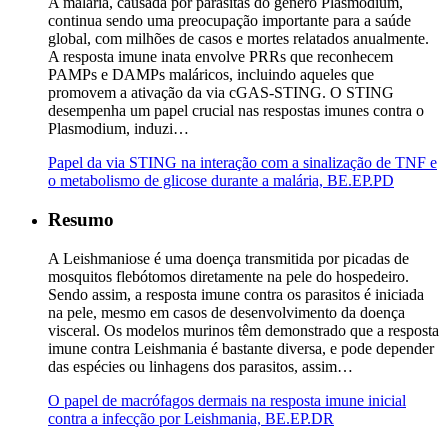
A malária, causada por parasitas do gênero Plasmodium,
continua sendo uma preocupação importante para a saúde
global, com milhões de casos e mortes relatados anualmente.
A resposta imune inata envolve PRRs que reconhecem
PAMPs e DAMPs maláricos, incluindo aqueles que
promovem a ativação da via cGAS-STING. O STING
desempenha um papel crucial nas respostas imunes contra o
Plasmodium, induzi…
Papel da via STING na interação com a sinalização de TNF e
o metabolismo de glicose durante a malária, BE.EP.PD
Resumo
A Leishmaniose é uma doença transmitida por picadas de
mosquitos flebótomos diretamente na pele do hospedeiro.
Sendo assim, a resposta imune contra os parasitos é iniciada
na pele, mesmo em casos de desenvolvimento da doença
visceral. Os modelos murinos têm demonstrado que a resposta
imune contra Leishmania é bastante diversa, e pode depender
das espécies ou linhagens dos parasitos, assim…
O papel de macrófagos dermais na resposta imune inicial
contra a infecção por Leishmania, BE.EP.DR