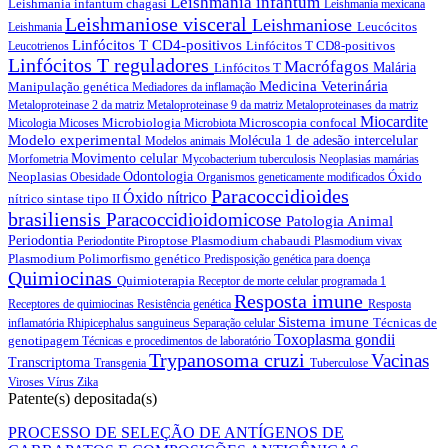
Leishmania infantum
Leishmania infantum chagasi
Leishmania mexicana
Leishmaniose visceral
Leishmaniose
Leucócitos
Leishmania
Linfócitos T CD4-positivos
Linfócitos T CD8-positivos
Leucotrienos
Linfócitos T reguladores
Macrófagos
Linfócitos T
Malária
Medicina Veterinária
Manipulação genética
Mediadores da inflamação
Metaloproteinase 2 da matriz
Metaloproteinase 9 da matriz
Metaloproteinases da matriz
Miocardite
Microbiologia
Microscopia confocal
Micologia
Micoses
Microbiota
Modelo experimental
Molécula 1 de adesão intercelular
Modelos animais
Movimento celular
Morfometria
Mycobacterium tuberculosis
Neoplasias mamárias
Neoplasias
Odontologia
Óxido
Obesidade
Organismos geneticamente modificados
Paracoccidioides
Óxido nítrico
nítrico sintase tipo II
brasiliensis
Paracoccidioidomicose
Patologia Animal
Periodontia
Piroptose
Plasmodium chabaudi
Periodontite
Plasmodium vivax
Plasmodium
Polimorfismo genético
Predisposição genética para doença
Quimiocinas
Quimioterapia
Receptor de morte celular programada 1
Resposta imune
Receptores de quimiocinas
Resistência genética
Resposta
Sistema imune
Técnicas de
inflamatória
Rhipicephalus sanguineus
Separação celular
Toxoplasma gondii
genotipagem
Técnicas e procedimentos de laboratório
Trypanosoma cruzi
Vacinas
Transcriptoma
Transgenia
Tuberculose
Viroses
Vírus Zika
Patente(s) depositada(s)
PROCESSO DE SELEÇÃO DE ANTÍGENOS DE