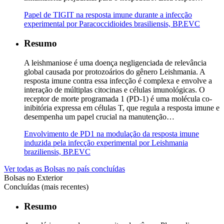
Papel de TIGIT na resposta imune durante a infecção
experimental por Paracoccidioides brasiliensis, BP.EVC
Resumo
A leishmaniose é uma doença negligenciada de relevância
global causada por protozoários do gênero Leishmania. A
resposta imune contra essa infecção é complexa e envolve a
interação de múltiplas citocinas e células imunológicas. O
receptor de morte programada 1 (PD-1) é uma molécula co-
inibitória expressa em células T, que regula a resposta imune e
desempenha um papel crucial na manutenção…
Envolvimento de PD1 na modulação da resposta imune
induzida pela infecção experimental por Leishmania
braziliensis, BP.EVC
Ver todas as Bolsas no país concluídas
Bolsas no Exterior
Concluídas (mais recentes)
Resumo