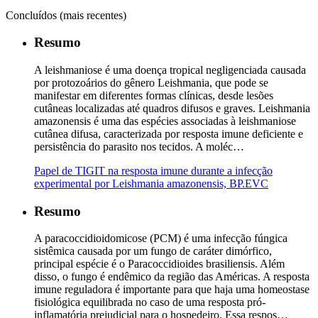
Concluídos (mais recentes)
Resumo
A leishmaniose é uma doença tropical negligenciada causada
por protozoários do gênero Leishmania, que pode se
manifestar em diferentes formas clínicas, desde lesões
cutâneas localizadas até quadros difusos e graves. Leishmania
amazonensis é uma das espécies associadas à leishmaniose
cutânea difusa, caracterizada por resposta imune deficiente e
persistência do parasito nos tecidos. A moléc…
Papel de TIGIT na resposta imune durante a infecção
experimental por Leishmania amazonensis, BP.EVC
Resumo
A paracoccidioidomicose (PCM) é uma infecção fúngica
sistêmica causada por um fungo de caráter dimórfico,
principal espécie é o Paracoccidioides brasiliensis. Além
disso, o fungo é endêmico da região das Américas. A resposta
imune reguladora é importante para que haja uma homeostase
fisiológica equilibrada no caso de uma resposta pró-
inflamatória prejudicial para o hospedeiro. Essa respos…