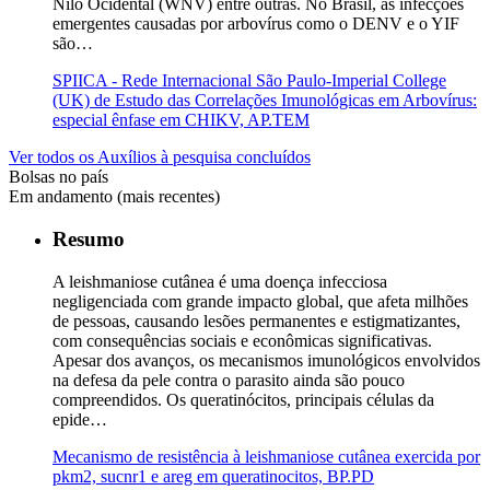
Nilo Ocidental (WNV) entre outras. No Brasil, as infecções
emergentes causadas por arbovírus como o DENV e o YIF
são…
SPIICA - Rede Internacional São Paulo-Imperial College
(UK) de Estudo das Correlações Imunológicas em Arbovírus:
especial ênfase em CHIKV, AP.TEM
Ver todos os Auxílios à pesquisa concluídos
Bolsas no país
Em andamento (mais recentes)
Resumo
A leishmaniose cutânea é uma doença infecciosa
negligenciada com grande impacto global, que afeta milhões
de pessoas, causando lesões permanentes e estigmatizantes,
com consequências sociais e econômicas significativas.
Apesar dos avanços, os mecanismos imunológicos envolvidos
na defesa da pele contra o parasito ainda são pouco
compreendidos. Os queratinócitos, principais células da
epide…
Mecanismo de resistência à leishmaniose cutânea exercida por
pkm2, sucnr1 e areg em queratinocitos, BP.PD