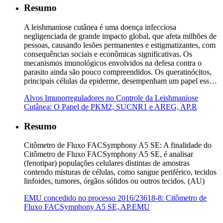
Resumo
A leishmaniose cutânea é uma doença infecciosa
negligenciada de grande impacto global, que afeta milhões de
pessoas, causando lesões permanentes e estigmatizantes, com
consequências sociais e econômicas significativas. Os
mecanismos imunológicos envolvidos na defesa contra o
parasito ainda são pouco compreendidos. Os queratinócitos,
principais células da epiderme, desempenham um papel ess…
Alvos Imunorreguladores no Controle da Leishmaniose
Cutânea: O Papel de PKM2, SUCNR1 e AREG, AP.R
Resumo
Citômetro de Fluxo FACSymphony A5 SE: A finalidade do
Citômetro de Fluxo FACSymphony A5 SE, é analisar
(fenotipar) populações celulares distintas de amostras
contendo misturas de células, como sangue periférico, tecidos
linfoides, tumores, órgãos sólidos ou outros tecidos. (AU)
EMU concedido no processo 2016/23618-8: Citômetro de
Fluxo FACSymphony A5 SE, AP.EMU