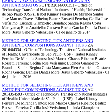
CARRAPATOS E COMPOSIÇÕES ANTIGÊNICAS
ANTICARRAPATOS
PCT/BR2014/000351 - Office of
Technology Transfer of National Institutes of Health; Universidade
de São Paulo (USP).. Isabel Kinney Ferreira De Miranda Santos;
José Marcos Chaves Ribeiro; Beatriz Rossetti Ferreira; Cecília José
Veríssimo; Lucinda Giampietro Brandao; Sandra Regina Costa
Maruyama; Elen Anatriello; Gustavo Rocha Garcia; Daniela Dantas
Moré; Jesus Gilberto Valenzuela - 01 de janeiro de 2014
METHOD FOR SELECTING TICK ANTIGENS AND
ANTIGENIC COMPOSITIONS AGAINST TICKS
ZA
2016/04334 - Office of Technology Transfer of National Institutes
of Health; Universidade de São Paulo (USP).. Isabel Kinney
Ferreira De Miranda Santos; José Marcos Chaves Ribeiro; Beatriz
Rossetti Ferreira; Cecília José Veríssimo; Lucinda Giampietro
Brandao; Sandra Regina Costa Maruyama; Elen Anatriello; Gustavo
Rocha Garcia; Daniela Dantas Moré; Jesus Gilberto Valenzuela - 01
de janeiro de 2016
METHOD FOR SELECTING TICK ANTIGENS AND
ANTIGENIC COMPOSITIONS AGAINST TICKS
AU
2014354593 - Office of Technology Transfer of National Institutes
of Health; Universidade de São Paulo (USP).. Isabel Kinney
Ferreira De Miranda Santos; José Marcos Chaves Ribeiro; Beatriz
Rossetti Ferreira; Cecília José Veríssimo; Lucinda Giampietro