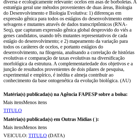
diversa e ecologicamente relevante: ocelos em asas de borboletas. A
estratégia geral une métodos provenientes de duas áreas, Biologia
do Desenvolvimento e Biologia Evolutiva: 1) diferenças em
expressão gênica para todos os estágios do desenvolvimento entre
selvagens e mutantes através de dados transcriptômicos (RNA-
Seq), que capturam expressão gênica global desprovido do viés a
genes candidatos, usando três mutantes representativos de cada
estágio do desenvolvimento; e 2) mapeamento da variação para
todos os caráteres de ocelos, e portanto estágios do
desenvolvimento, na filogenia, analisando a correlação de histórias
evolutivas e comparação de taxas evolutivas na diversificação
morfológica da estrutura. A complementariedade dos objetivos e a
junção de resultados provenientes de dois pilares de pesquisa,
experimental e empírico, é inédita e almeja contribuir ao
conhecimento da base ontogenética da evolução biológica. (AU)
Matéria(s) publicada(s) na Agência FAPESP sobre a bolsa:
Mais itens
Menos itens
TITULO
Matéria(s) publicada(s) em Outras Mídias (
):
Mais itens
Menos itens
VEICULO:
TITULO
(DATA)