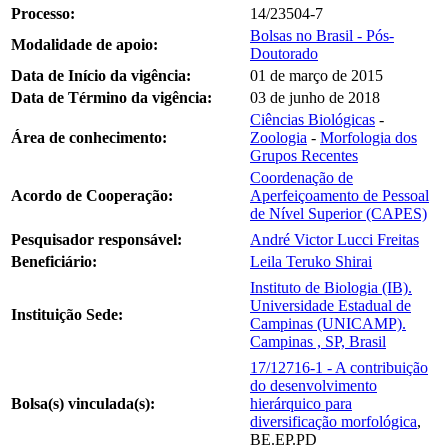
Processo:
14/23504-7
Bolsas no Brasil - Pós-
Modalidade de apoio:
Doutorado
Data de Início da vigência:
01 de março de 2015
Data de Término da vigência:
03 de junho de 2018
Ciências Biológicas
-
Área de conhecimento:
Zoologia
-
Morfologia dos
Grupos Recentes
Coordenação de
Acordo de Cooperação:
Aperfeiçoamento de Pessoal
de Nível Superior (CAPES)
Pesquisador responsável:
André Victor Lucci Freitas
Beneficiário:
Leila Teruko Shirai
Instituto de Biologia (IB).
Universidade Estadual de
Instituição Sede:
Campinas (UNICAMP).
Campinas , SP, Brasil
17/12716-1 - A contribuição
do desenvolvimento
Bolsa(s) vinculada(s):
hierárquico para
diversificação morfológica
,
BE.EP.PD