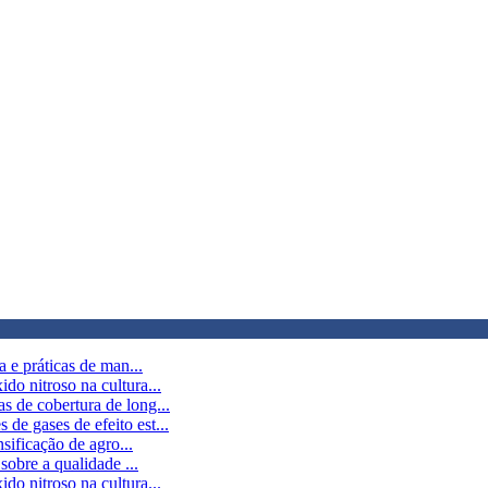
 e práticas de man...
o nitroso na cultura...
 de cobertura de long...
e gases de efeito est...
sificação de agro...
sobre a qualidade ...
o nitroso na cultura...