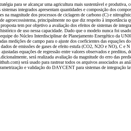
tratégia para se alcançar uma agricultura mais sustentável e produtiva
 sistemas integrados apresentam quantidades e composição dos compostos
tes na magnitude dos processos de ciclagem de carbono (C) e nitrogênio
 agroecossistema, principalmente no que diz respeito à importância qua
 proposta tem por objetivo a avaliação dos efeitos de sistemas de integ
rico de uso nessa capacidade. Dado que o modelo nunca foi usado ante
o, a equipe do Núcleo Interdisciplinar de Planejamento Energético da
alizadas medições de campo para o ajuste dos coeficientes das equaçõe
 dados de emissões de gases de efeito estufa (CO2, N2O e NO), C e N 
ajustadas equações de regressão entre valores observados e preditos, 
 Adicionalmente, será realizada avaliação da magnitude do erro das predi
hub.com) será usado para rastrear todos os arquivos associados as aná
A parametrização e validação do DAYCENT para sistemas de integração la