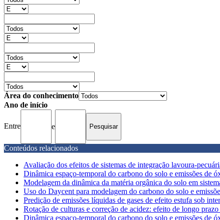
Área do conhecimento
Ano de início
Entre
e
Conteúdos relacionados
Avaliação dos efeitos de sistemas de integração lavoura-pecuária
Dinâmica espaço-temporal do carbono do solo e emissões de óxid
Modelagem da dinâmica da matéria orgânica do solo em sistemas
Uso do Daycent para modelagem do carbono do solo e emissões d
Predição de emissões líquidas de gases de efeito estufa sob inten
Rotação de culturas e correção de acidez: efeito de longo prazo 
Dinâmica espaço-temporal do carbono do solo e emissões de óxid