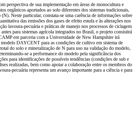
, com perspectiva de sua implementação em áreas de monocultura e
 orgânicos aportados ao solo diferentes dos sistemas tradicionais,
 (N). Neste particular, constata-se uma carência de informações sobre
ntitativa das emissões dos gases de efeito estufa e às alterações nos
ração lavoura-pecuária e práticas de manejo nos processos de ciclagem
s para sistemas agrícola integrados no Brasil, o projeto consistirá
 UNICAMP em parceria com a Universidade de New Hampshire irá
s do modelo DAYCENT para as condições de cultivo em sistema de
total do solo e mineralização de N para uso na validação do modelo,
determinando-se a performance do modelo pela significância dos
ções para identificações de possíveis tendências (condições de sub e
lises realizadas, bem como apoiar a colaboração entre os membros do
voura-pecuária representa um avanço importante para a ciência e para