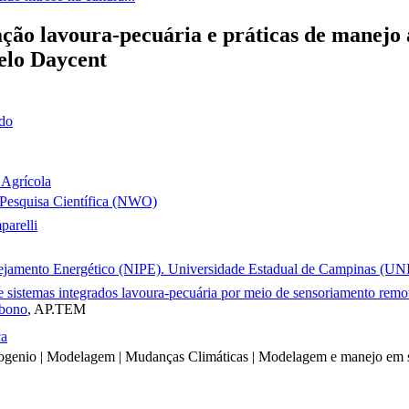
ração lavoura-pecuária e práticas de manejo
elo Daycent
ado
 Agrícola
 Pesquisa Científica (NWO)
arelli
anejamento Energético (NIPE). Universidade Estadual de Campinas (U
sistemas integrados lavoura-pecuária por meio de sensoriamento remoto
rbono
, AP.TEM
ca
trogenio | Modelagem | Mudanças Climáticas | Modelagem e manejo em 