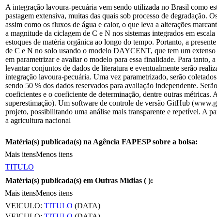
A integração lavoura-pecuária vem sendo utilizada no Brasil como es
pastagem extensiva, muitas das quais sob processo de degradação. Os
assim como os fluxos de água e calor, o que leva a alterações marcan
a magnitude da ciclagem de C e N nos sistemas integrados em escala de
estoques de matéria orgânica ao longo do tempo. Portanto, a presente
de C e N no solo usando o modelo DAYCENT, que tem um extenso histó
em parametrizar e avaliar o modelo para essa finalidade. Para tant
levantar conjuntos de dados de literatura e eventualmente serão re
integração lavoura-pecuária. Uma vez parametrizado, serão coletados
sendo 50 % dos dados reservados para avaliação independente. Serão 
coeficientes e o coeficiente de determinação, dentre outras métricas.
superestimação). Um software de controle de versão GitHub (www.git
projeto, possibilitando uma análise mais transparente e repetível. 
a agricultura nacional
Matéria(s) publicada(s) na Agência FAPESP sobre a bolsa:
Mais itens
Menos itens
TITULO
Matéria(s) publicada(s) em Outras Mídias (
):
Mais itens
Menos itens
VEICULO:
TITULO
(DATA)
VEICULO:
TITULO
(DATA)