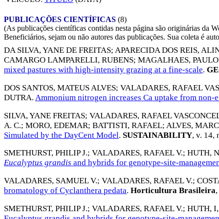
PUBLICAÇÕES CIENTÍFICAS
(8)
(As publicações científicas contidas nesta página são originárias 
Beneficiários, sejam ou não autores das publicações. Sua coleta é aut
DA SILVA, YANE DE FREITAS
;
APARECIDA DOS REIS, ALI
CAMARGO LAMPARELLI, RUBENS
;
MAGALHAES, PAULO
mixed pastures with high-intensity grazing at a fine-scale
.
GE
DOS SANTOS, MATEUS ALVES
;
VALADARES, RAFAEL VA
DUTRA
.
Ammonium nitrogen increases Ca uptake from non-ex
SILVA, YANE FREITAS
;
VALADARES, RAFAEL VASCONCE
A. C.
;
MORO, EDEMAR
;
BATTISTI, RAFAEL
;
ALVES, MARC
Simulated by the DayCent Model
.
SUSTAINABILITY
, v. 14,
SMETHURST, PHILIP J.
;
VALADARES, RAFAEL V.
;
HUTH, N
Eucalyptus grandis
and hybrids for genotype-site-managemen
VALADARES, SAMUEL V.
;
VALADARES, RAFAEL V.
;
COST
bromatology of Cyclanthera pedata
.
Horticultura Brasileira
,
SMETHURST, PHILIP J.
;
VALADARES, RAFAEL V.
;
HUTH, I
Eucalyptus grandis and hybrids for genotype-site-managemen