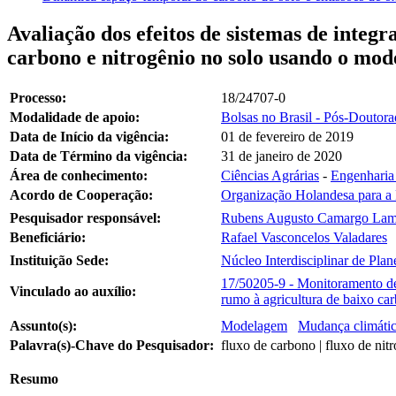
Avaliação dos efeitos de sistemas de integ
carbono e nitrogênio no solo usando o mod
Processo:
18/24707-0
Modalidade de apoio:
Bolsas no Brasil - Pós-Doutor
Data de Início da vigência:
01 de fevereiro de 2019
Data de Término da vigência:
31 de janeiro de 2020
Área de conhecimento:
Ciências Agrárias
-
Engenharia
Acordo de Cooperação:
Organização Holandesa para a
Pesquisador responsável:
Rubens Augusto Camargo Lamp
Beneficiário:
Rafael Vasconcelos Valadares
Instituição Sede:
Núcleo Interdisciplinar de Pl
17/50205-9 - Monitoramento de 
Vinculado ao auxílio:
rumo à agricultura de baixo ca
Assunto(s):
Modelagem
Mudança climáti
Palavra(s)-Chave do Pesquisador:
fluxo de carbono | fluxo de ni
Resumo