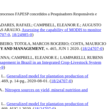
os processos FAPESP concedidos a Pesquisadores Responsáveis e
DARES, RAFAEL
;
CAMPBELL, ELEANOR E.
;
AUGUSTO
AS ARAUJO
.
Assessing the capability of MODIS to monitor
707-0
,
18/24985-0
)
IBEIRO
;
TOTOLA, MARCOS ROGERIO
;
COSTA, MAURICIO
GY AND MANAGEMENT
, v. 465,
JUN 1 2020
. (
18/24707-0
)
ANNA
;
CAMPBELL, ELEANOR E.
;
LAMPARELLI, RUBENS
nagement in Brazil in an Integrated Crop-Livestock System
-9
)
 L.
.
Generalized model for plantation production of
v. 469, p. 14-pg.,
2020-08-01
. (
18/24707-0
)
A.
.
Nitrogen sources on yield, mineral nutrition and
 L.
.
Generalized model for plantation production of
. 469,
AUG 1 2020
. (
18/24707-0
)