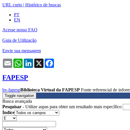
URL curto
|
Histórico de buscas
PT
EN
Acesse nosso FAQ
Guia de Utilização
Envie sua mensagem
Email
WhatsApp
LinkedIn
X
Facebook
FAPESP
bv-fapesp
Biblioteca Virtual da FAPESP
Fonte referencial de info
Toggle navigation
Busca avançada
Pesquisar
- Utilize aspas para obter um resultado mais específico
Índice