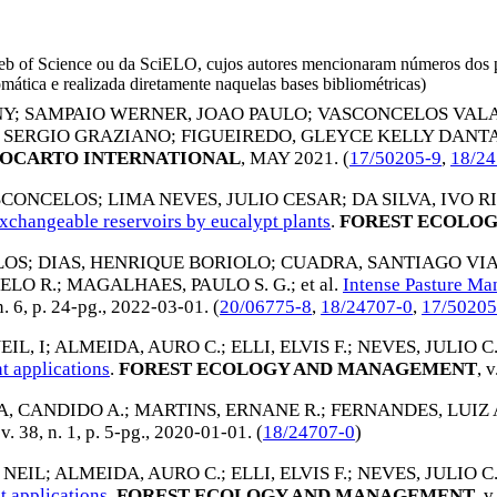
da Web of Science ou da SciELO, cujos autores mencionaram números d
omática e realizada diretamente naquelas bases bibliométricas)
NY
;
SAMPAIO WERNER, JOAO PAULO
;
VASCONCELOS VALA
 SERGIO GRAZIANO
;
FIGUEIREDO, GLEYCE KELLY DANT
OCARTO INTERNATIONAL
,
MAY 2021
. (
17/50205-9
,
18/24
SCONCELOS
;
LIMA NEVES, JULIO CESAR
;
DA SILVA, IVO R
changeable reservoirs by eucalypt plants
.
FOREST ECOLO
LOS
;
DIAS, HENRIQUE BORIOLO
;
CUADRA, SANTIAGO VI
ELO R.
;
MAGALHAES, PAULO S. G.
; et al.
Intense Pasture Ma
 n. 6, p. 24-pg.,
2022-03-01
. (
20/06775-8
,
18/24707-0
,
17/50205
EIL, I
;
ALMEIDA, AURO C.
;
ELLI, ELVIS F.
;
NEVES, JULIO C.
t applications
.
FOREST ECOLOGY AND MANAGEMENT
, 
A, CANDIDO A.
;
MARTINS, ERNANE R.
;
FERNANDES, LUIZ 
 v. 38, n. 1, p. 5-pg.,
2020-01-01
. (
18/24707-0
)
, NEIL
;
ALMEIDA, AURO C.
;
ELLI, ELVIS F.
;
NEVES, JULIO C.
t applications
.
FOREST ECOLOGY AND MANAGEMENT
, v