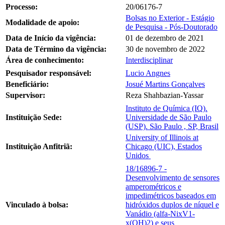
Processo:
20/06176-7
Bolsas no Exterior - Estágio
Modalidade de apoio:
de Pesquisa - Pós-Doutorado
Data de Início da vigência:
01 de dezembro de 2021
Data de Término da vigência:
30 de novembro de 2022
Área de conhecimento:
Interdisciplinar
Pesquisador responsável:
Lucio Angnes
Beneficiário:
Josué Martins Gonçalves
Supervisor:
Reza Shahbazian-Yassar
Instituto de Química (IQ).
Instituição Sede:
Universidade de São Paulo
(USP). São Paulo , SP, Brasil
University of Illinois at
Instituição Anfitriã:
Chicago (UIC), Estados
Unidos
18/16896-7 -
Desenvolvimento de sensores
amperométricos e
impedimétricos baseados em
Vinculado à bolsa:
hidróxidos duplos de níquel e
Vanádio (alfa-NixV1-
x(OH)2) e seus