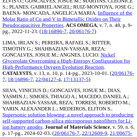
ELVIS O.
;
GONCALVES, JOSUE M.
;
MARTINS, CLEONICE
S.
;
PLANES, GABRIEL ANGEL
;
RUIZ-MONTOYA, JOSE G.
;
BAENA- MONCADA, ANGELICA MARIA
.
Influence of the
Molar Ratio of Co and V in Bimetallic Oxides on Their
Pseudocapacitive Properties
.
ACS OMEGA
, v. 7, n. 48, p. 9-
pg.,
2022-11-23
. (
18/16896-7
,
20/06176-7
)
LIMA, IRLAN S.
;
PEREIRA, RAFAEL S.
;
RITTER,
TIMOTHY G.
;
SHAHBAZIAN-YASSAR, REZA
;
GONCALVES, JOSUE M.
;
ANGNES, LUCIO
.
Nickel
Glycerolate Overcoming a High-Entropy Configuration for
High-Performance Oxygen Evolution Reaction
.
CATALYSTS
, v. 13, n. 10, p. 14-pg.,
2023-10-01
. (
20/06176-
7
,
18/16896-7
,
22/04127-4
,
17/13137-5
)
SILVA, VINICIUS D.
;
GONCALVES, JOSUE M.
;
DIAS,
YASMIN J.
;
SIMOES, THIAGO A.
;
MACEDO, DANIEL A.
;
SHAHBAZIAN-YASSAR, REZA
;
TORRESI, ROBERTO M.
;
YARIN, ALEXANDER L.
;
MEDEIROS, ELITON S.
.
Supersonic solution blowing: a novel approach to producing
self-supported carbon-silica microporous nanofibers for Li-
ion battery anodes
.
Journal of Materials Science
, v. 59, n. 6,
p. 17-pg.,
2024-02-03
. (
20/06176-7
,
22/12609-9
,
21/00675-