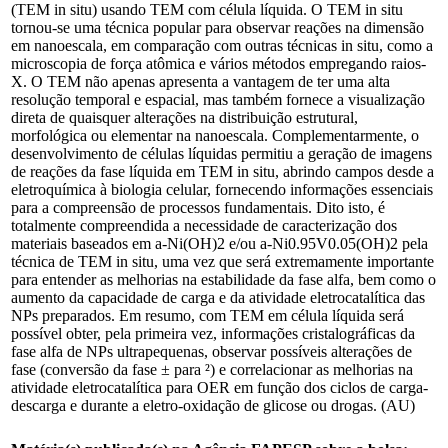
(TEM in situ) usando TEM com célula líquida. O TEM in situ
tornou-se uma técnica popular para observar reações na dimensão
em nanoescala, em comparação com outras técnicas in situ, como a
microscopia de força atômica e vários métodos empregando raios-
X. O TEM não apenas apresenta a vantagem de ter uma alta
resolução temporal e espacial, mas também fornece a visualização
direta de quaisquer alterações na distribuição estrutural,
morfológica ou elementar na nanoescala. Complementarmente, o
desenvolvimento de células líquidas permitiu a geração de imagens
de reações da fase líquida em TEM in situ, abrindo campos desde a
eletroquímica à biologia celular, fornecendo informações essenciais
para a compreensão de processos fundamentais. Dito isto, é
totalmente compreendida a necessidade de caracterização dos
materiais baseados em a-Ni(OH)2 e/ou a-Ni0.95V0.05(OH)2 pela
técnica de TEM in situ, uma vez que será extremamente importante
para entender as melhorias na estabilidade da fase alfa, bem como o
aumento da capacidade de carga e da atividade eletrocatalítica das
NPs preparados. Em resumo, com TEM em célula líquida será
possível obter, pela primeira vez, informações cristalográficas da
fase alfa de NPs ultrapequenas, observar possíveis alterações de
fase (conversão da fase ± para ²) e correlacionar as melhorias na
atividade eletrocatalítica para OER em função dos ciclos de carga-
descarga e durante a eletro-oxidação de glicose ou drogas. (AU)