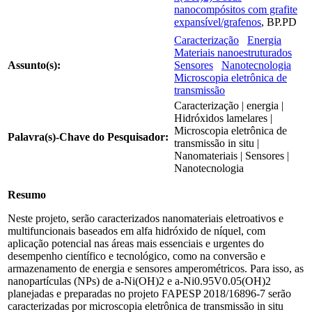
nanocompósitos com grafite
expansível/grafenos
, BP.PD
Caracterização
Energia
Materiais nanoestruturados
Assunto(s):
Sensores
Nanotecnologia
Microscopia eletrônica de
transmissão
Caracterização | energia |
Hidróxidos lamelares |
Microscopia eletrônica de
Palavra(s)-Chave do Pesquisador:
transmissão in situ |
Nanomateriais | Sensores |
Nanotecnologia
Resumo
Neste projeto, serão caracterizados nanomateriais eletroativos e
multifuncionais baseados em alfa hidróxido de níquel, com
aplicação potencial nas áreas mais essenciais e urgentes do
desempenho científico e tecnológico, como na conversão e
armazenamento de energia e sensores amperométricos. Para isso, as
nanopartículas (NPs) de a-Ni(OH)2 e a-Ni0.95V0.05(OH)2
planejadas e preparadas no projeto FAPESP 2018/16896-7 serão
caracterizadas por microscopia eletrônica de transmissão in situ