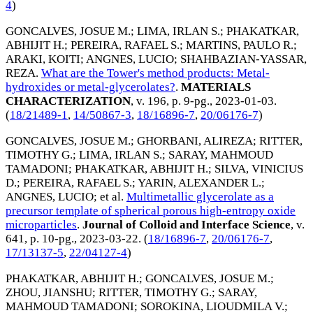
4
)
GONCALVES, JOSUE M.
;
LIMA, IRLAN S.
;
PHAKATKAR,
ABHIJIT H.
;
PEREIRA, RAFAEL S.
;
MARTINS, PAULO R.
;
ARAKI, KOITI
;
ANGNES, LUCIO
;
SHAHBAZIAN-YASSAR,
REZA
.
What are the Tower's method products: Metal-
hydroxides or metal-glycerolates?
.
MATERIALS
CHARACTERIZATION
, v. 196, p. 9-pg.,
2023-01-03
.
(
18/21489-1
,
14/50867-3
,
18/16896-7
,
20/06176-7
)
GONCALVES, JOSUE M.
;
GHORBANI, ALIREZA
;
RITTER,
TIMOTHY G.
;
LIMA, IRLAN S.
;
SARAY, MAHMOUD
TAMADONI
;
PHAKATKAR, ABHIJIT H.
;
SILVA, VINICIUS
D.
;
PEREIRA, RAFAEL S.
;
YARIN, ALEXANDER L.
;
ANGNES, LUCIO
; et al.
Multimetallic glycerolate as a
precursor template of spherical porous high-entropy oxide
microparticles
.
Journal of Colloid and Interface Science
, v.
641, p. 10-pg.,
2023-03-22
. (
18/16896-7
,
20/06176-7
,
17/13137-5
,
22/04127-4
)
PHAKATKAR, ABHIJIT H.
;
GONCALVES, JOSUE M.
;
ZHOU, JIANSHU
;
RITTER, TIMOTHY G.
;
SARAY,
MAHMOUD TAMADONI
;
SOROKINA, LIOUDMILA V.
;