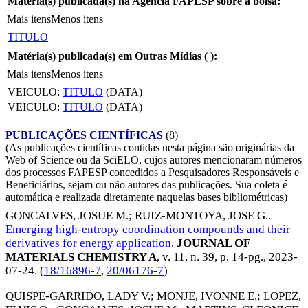
Matéria(s) publicada(s) na Agência FAPESP sobre a bolsa:
Mais itens
Menos itens
TITULO
Matéria(s) publicada(s) em Outras Mídias (
):
Mais itens
Menos itens
VEICULO:
TITULO
(DATA)
VEICULO:
TITULO
(DATA)
PUBLICAÇÕES CIENTÍFICAS
(8)
(As publicações científicas contidas nesta página são originárias da
Web of Science ou da SciELO, cujos autores mencionaram números
dos processos FAPESP concedidos a Pesquisadores Responsáveis e
Beneficiários, sejam ou não autores das publicações. Sua coleta é
automática e realizada diretamente naquelas bases bibliométricas)
GONCALVES, JOSUE M.
;
RUIZ-MONTOYA, JOSE G.
.
Emerging high-entropy coordination compounds and their
derivatives for energy application
.
JOURNAL OF
MATERIALS CHEMISTRY A
, v. 11, n. 39, p. 14-pg.,
2023-
07-24
. (
18/16896-7
,
20/06176-7
)
QUISPE-GARRIDO, LADY V.
;
MONJE, IVONNE E.
;
LOPEZ,