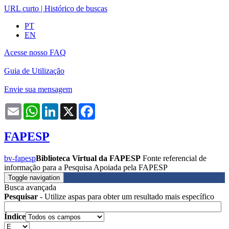
URL curto
|
Histórico de buscas
PT
EN
Acesse nosso FAQ
Guia de Utilização
Envie sua mensagem
Email
WhatsApp
LinkedIn
X
Facebook
FAPESP
bv-fapesp
Biblioteca Virtual da FAPESP
Fonte referencial de
informação para a Pesquisa Apoiada pela FAPESP
Toggle navigation
Busca avançada
Pesquisar
- Utilize aspas para obter um resultado mais específico
Índice