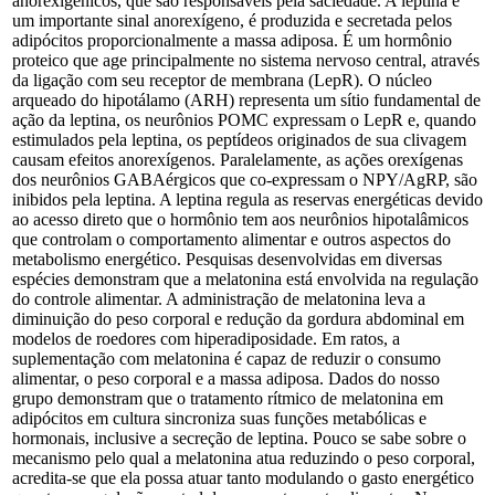
anorexigênicos, que são responsáveis pela saciedade. A leptina é
um importante sinal anorexígeno, é produzida e secretada pelos
adipócitos proporcionalmente a massa adiposa. É um hormônio
proteico que age principalmente no sistema nervoso central, através
da ligação com seu receptor de membrana (LepR). O núcleo
arqueado do hipotálamo (ARH) representa um sítio fundamental de
ação da leptina, os neurônios POMC expressam o LepR e, quando
estimulados pela leptina, os peptídeos originados de sua clivagem
causam efeitos anorexígenos. Paralelamente, as ações orexígenas
dos neurônios GABAérgicos que co-expressam o NPY/AgRP, são
inibidos pela leptina. A leptina regula as reservas energéticas devido
ao acesso direto que o hormônio tem aos neurônios hipotalâmicos
que controlam o comportamento alimentar e outros aspectos do
metabolismo energético. Pesquisas desenvolvidas em diversas
espécies demonstram que a melatonina está envolvida na regulação
do controle alimentar. A administração de melatonina leva a
diminuição do peso corporal e redução da gordura abdominal em
modelos de roedores com hiperadiposidade. Em ratos, a
suplementação com melatonina é capaz de reduzir o consumo
alimentar, o peso corporal e a massa adiposa. Dados do nosso
grupo demonstram que o tratamento rítmico de melatonina em
adipócitos em cultura sincroniza suas funções metabólicas e
hormonais, inclusive a secreção de leptina. Pouco se sabe sobre o
mecanismo pelo qual a melatonina atua reduzindo o peso corporal,
acredita-se que ela possa atuar tanto modulando o gasto energético