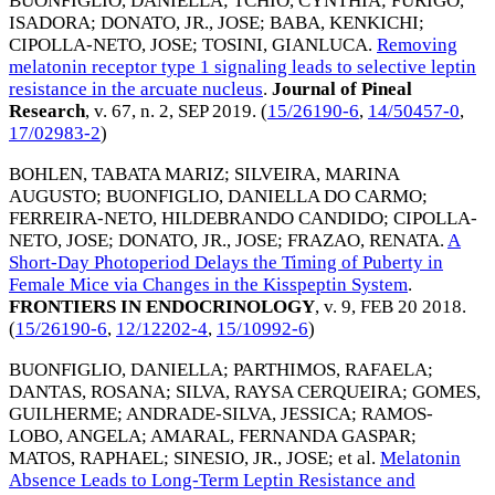
BUONFIGLIO, DANIELLA
;
TCHIO, CYNTHIA
;
FURIGO,
ISADORA
;
DONATO, JR., JOSE
;
BABA, KENKICHI
;
CIPOLLA-NETO, JOSE
;
TOSINI, GIANLUCA
.
Removing
melatonin receptor type 1 signaling leads to selective leptin
resistance in the arcuate nucleus
.
Journal of Pineal
Research
, v. 67, n. 2,
SEP 2019
. (
15/26190-6
,
14/50457-0
,
17/02983-2
)
BOHLEN, TABATA MARIZ
;
SILVEIRA, MARINA
AUGUSTO
;
BUONFIGLIO, DANIELLA DO CARMO
;
FERREIRA-NETO, HILDEBRANDO CANDIDO
;
CIPOLLA-
NETO, JOSE
;
DONATO, JR., JOSE
;
FRAZAO, RENATA
.
A
Short-Day Photoperiod Delays the Timing of Puberty in
Female Mice via Changes in the Kisspeptin System
.
FRONTIERS IN ENDOCRINOLOGY
, v. 9,
FEB 20 2018
.
(
15/26190-6
,
12/12202-4
,
15/10992-6
)
BUONFIGLIO, DANIELLA
;
PARTHIMOS, RAFAELA
;
DANTAS, ROSANA
;
SILVA, RAYSA CERQUEIRA
;
GOMES,
GUILHERME
;
ANDRADE-SILVA, JESSICA
;
RAMOS-
LOBO, ANGELA
;
AMARAL, FERNANDA GASPAR
;
MATOS, RAPHAEL
;
SINESIO, JR., JOSE
; et al.
Melatonin
Absence Leads to Long-Term Leptin Resistance and