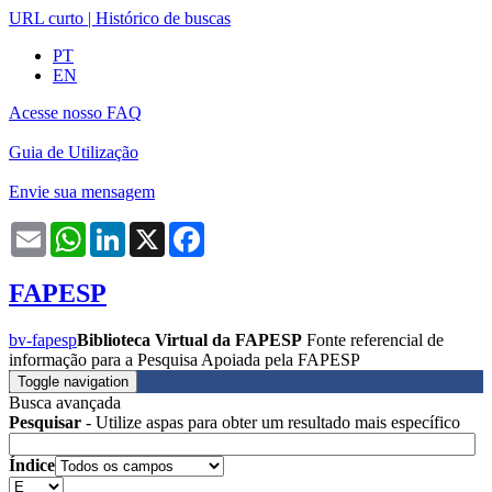
URL curto
|
Histórico de buscas
PT
EN
Acesse nosso FAQ
Guia de Utilização
Envie sua mensagem
Email
WhatsApp
LinkedIn
X
Facebook
FAPESP
bv-fapesp
Biblioteca Virtual da FAPESP
Fonte referencial de
informação para a Pesquisa Apoiada pela FAPESP
Toggle navigation
Busca avançada
Pesquisar
- Utilize aspas para obter um resultado mais específico
Índice