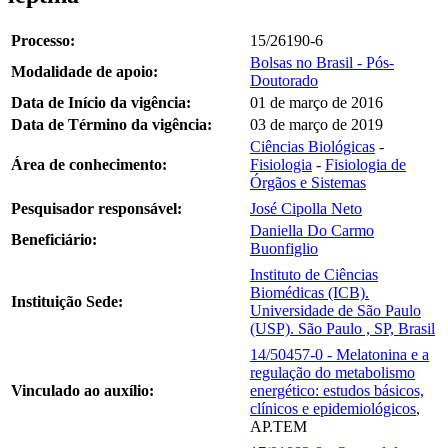
Processo:
15/26190-6
Bolsas no Brasil - Pós-
Modalidade de apoio:
Doutorado
Data de Início da vigência:
01 de março de 2016
Data de Término da vigência:
03 de março de 2019
Ciências Biológicas
-
Área de conhecimento:
Fisiologia
-
Fisiologia de
Órgãos e Sistemas
Pesquisador responsável:
José Cipolla Neto
Daniella Do Carmo
Beneficiário:
Buonfiglio
Instituto de Ciências
Biomédicas (ICB).
Instituição Sede:
Universidade de São Paulo
(USP). São Paulo , SP, Brasil
14/50457-0 - Melatonina e a
regulação do metabolismo
Vinculado ao auxílio:
energético: estudos básicos,
clínicos e epidemiológicos
,
AP.TEM