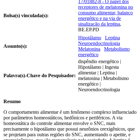
17/01882-8 - O papel dos
receptores de melatonina no
consumo alimentar, balanço
Bolsa(s) vinculada(s):
energético e na via de
sinalização da leptina
,
BE.EP.PD
Hipotálamo
Leptina
Neuroendocrinologia
Assunto(s):
Melatonina
Metabolismo
energético
dispêndio energético |
Hipotálamo | Ingesta
alimentar | Leptina |
Palavra(s)-Chave do Pesquisador:
melatonina | Metabolismo
energético |
Neuroendocrinologia
Resumo
O comportamento alimentar é um fenômeno complexo influenciado
por parâmetros homeostáticos, hedônicos e periféricos. A via
homeostática do controle alimentar envolve o SNC, mais
precisamente o hipotálamo que possui neurônios orexigênicos, que
se projetam para outras regiões do SNC, aumentando o apetite, e