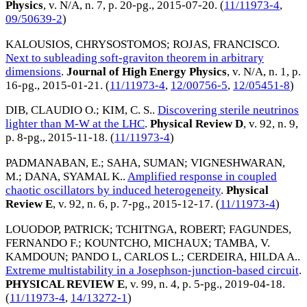
Physics
, v. N/A, n. 7, p. 20-pg.,
2015-07-20
. (
11/11973-4
,
09/50639-2
)
KALOUSIOS, CHRYSOSTOMOS
;
ROJAS, FRANCISCO
.
Next to subleading soft-graviton theorem in arbitrary
dimensions
.
Journal of High Energy Physics
, v. N/A, n. 1, p.
16-pg.,
2015-01-21
. (
11/11973-4
,
12/00756-5
,
12/05451-8
)
DIB, CLAUDIO O.
;
KIM, C. S.
.
Discovering sterile neutrinos
lighter than M-W at the LHC
.
Physical Review D
, v. 92, n. 9,
p. 8-pg.,
2015-11-18
. (
11/11973-4
)
PADMANABAN, E.
;
SAHA, SUMAN
;
VIGNESHWARAN,
M.
;
DANA, SYAMAL K.
.
Amplified response in coupled
chaotic oscillators by induced heterogeneity
.
Physical
Review E
, v. 92, n. 6, p. 7-pg.,
2015-12-17
. (
11/11973-4
)
LOUODOP, PATRICK
;
TCHITNGA, ROBERT
;
FAGUNDES,
FERNANDO F.
;
KOUNTCHO, MICHAUX
;
TAMBA, V.
KAMDOUN
;
PANDO L, CARLOS L.
;
CERDEIRA, HILDA A.
.
Extreme multistability in a Josephson-junction-based circuit
.
PHYSICAL REVIEW E
, v. 99, n. 4, p. 5-pg.,
2019-04-18
.
(
11/11973-4
,
14/13272-1
)