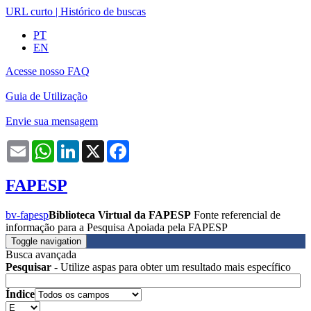
URL curto
|
Histórico de buscas
PT
EN
Acesse nosso FAQ
Guia de Utilização
Envie sua mensagem
Email
WhatsApp
LinkedIn
X
Facebook
FAPESP
bv-fapesp
Biblioteca Virtual da FAPESP
Fonte referencial de
informação para a Pesquisa Apoiada pela FAPESP
Toggle navigation
Busca avançada
Pesquisar
- Utilize aspas para obter um resultado mais específico
Índice