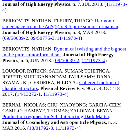
Journal of High Energy Physics
, n. 7,
JUL 2013
. (
11/11973-
4
)
BERKOVITS, NATHAN
;
FLEURY, THIAGO
.
Harmonic
superspace from the AdS(5) x S-5 pure spinor formalism
.
Journal of High Energy Physics
, n. 3,
MAR 2013
.
(
09/50639-2
,
09/50775-3
,
11/11973-4
)
BERKOVITS, NATHAN
.
Dynamical twisting and the b ghost
in the pure spinor formalism
.
Journal of High Energy
Physics
, n. 6,
JUN 2013
. (
09/50639-2
,
11/11973-4
)
LOUODOP, PATRICK
;
SAHA, SUMAN
;
TCHITNGA,
ROBERT
;
MURUGANANDAM, PAULSAMY
;
DANA,
SYAMAL K.
;
CERDEIRA, HILDA A.
.
Coherent motion of
chaotic attractors
.
Physical Review E
, v. 96, n. 4,
OCT 18
2017
. (
14/13272-1
,
11/11973-4
)
BERNAL, NICOLAS
;
CHU, XIAOYONG
;
GARCIA-CELY,
CAMILO
;
HAMBYE, THOMAS
;
ZALDIVAR, BRYAN
.
Production regimes for Self-Interacting Dark Matter
.
Journal of Cosmology and Astroparticle Physics
, n. 3,
MAR 2016
. (
13/01792-8
,
11/11973-4
)