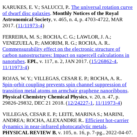
KARUKES, E. V.
;
SALUCCI, P.
.
The universal rotation curve
of dwarf disc galaxies
.
Monthly Notices of the Royal
Astronomical Society
, v. 465, n. 4, p. 4703-4722,
MAR
2017
. (
11/11973-4
)
FERREIRA, M. S.
;
ROCHA, C. G.
;
LAWLOR, J. A.
;
VENEZUELA, P.
;
AMORIM, R. G.
;
ROCHA, A. R.
.
Commensurability effect on the electronic structure of
carbon nanostructures: Impact on supercell calculations in
nanotubes
.
EPL
, v. 117, n. 2,
JAN 2017
. (
15/26862-4
,
11/11973-4
)
ROJAS, W. Y.
;
VILLEGAS, CESAR E. P.
;
ROCHA, A. R.
.
Spin-orbit coupling prevents spin channel suppression of
transition metal atoms on armchair graphene nanoribbons
.
Physical Chemistry Chemical Physics
, v. 20, n. 47, p.
29826-29832,
DEC 21 2018
. (
12/24227-1
,
11/11973-4
)
VILLEGAS, CESAR E. P.
;
LEITE, MARINA S.
;
MARINI,
ANDREA
;
ROCHA, ALEXANDRE R.
.
Efficient hot-carrier
dynamics in near-infrared photocatalytic metals
.
PHYSICAL REVIEW B
, v. 105, n. 16, p. 7-pg.,
2022-04-07
.