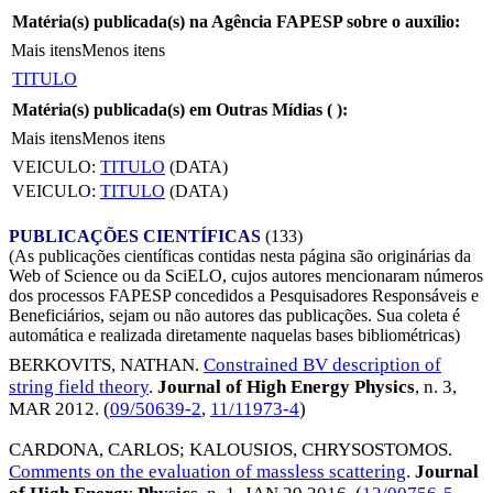
Matéria(s) publicada(s) na Agência FAPESP sobre o auxílio:
Mais itens
Menos itens
TITULO
Matéria(s) publicada(s) em Outras Mídias (
):
Mais itens
Menos itens
VEICULO:
TITULO
(DATA)
VEICULO:
TITULO
(DATA)
PUBLICAÇÕES CIENTÍFICAS
(133)
(As publicações científicas contidas nesta página são originárias da
Web of Science ou da SciELO, cujos autores mencionaram números
dos processos FAPESP concedidos a Pesquisadores Responsáveis e
Beneficiários, sejam ou não autores das publicações. Sua coleta é
automática e realizada diretamente naquelas bases bibliométricas)
BERKOVITS, NATHAN
.
Constrained BV description of
string field theory
.
Journal of High Energy Physics
, n. 3,
MAR 2012
. (
09/50639-2
,
11/11973-4
)
CARDONA, CARLOS
;
KALOUSIOS, CHRYSOSTOMOS
.
Comments on the evaluation of massless scattering
.
Journal