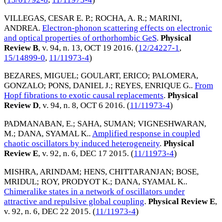
VILLEGAS, CESAR E. P.
;
ROCHA, A. R.
;
MARINI,
ANDREA
.
Electron-phonon scattering effects on electronic
and optical properties of orthorhombic GeS
.
Physical
Review B
, v. 94, n. 13,
OCT 19 2016
. (
12/24227-1
,
15/14899-0
,
11/11973-4
)
BEZARES, MIGUEL
;
GOULART, ERICO
;
PALOMERA,
GONZALO
;
PONS, DANIEL J.
;
REYES, ENRIQUE G.
.
From
Hopf fibrations to exotic causal replacements
.
Physical
Review D
, v. 94, n. 8,
OCT 6 2016
. (
11/11973-4
)
PADMANABAN, E.
;
SAHA, SUMAN
;
VIGNESHWARAN,
M.
;
DANA, SYAMAL K.
.
Amplified response in coupled
chaotic oscillators by induced heterogeneity
.
Physical
Review E
, v. 92, n. 6,
DEC 17 2015
. (
11/11973-4
)
MISHRA, ARINDAM
;
HENS, CHITTARANJAN
;
BOSE,
MRIDUL
;
ROY, PRODYOT K.
;
DANA, SYAMAL K.
.
Chimeralike states in a network of oscillators under
attractive and repulsive global coupling
.
Physical Review E
,
v. 92, n. 6,
DEC 22 2015
. (
11/11973-4
)