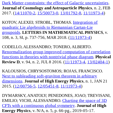
Dark Matter constraints: the effect of Galactic uncertainties
.
Journal of Cosmology and Astroparticle Physics
, n. 2,
FEB
2017
. (
14/11070-2
,
15/50073-0
,
13/01792-8
,
11/11973-4
)
KOTOV, ALEXEI
;
STROBL, THOMAS
.
Integration of
quadratic Lie algebroids to Riemannian Cartan-Lie
groupoids
.
LETTERS IN MATHEMATICAL PHYSICS
, v.
108, n. 3, SI, p. 737-756,
MAR 2018
. (
11/11973-4
)
CODELLO, ALESSANDRO
;
TONERO, ALBERTO
.
Renormalization group improved computation of correlation
functions in theories with nontrivial phase diagram
.
Physical
Review D
, v. 94, n. 2,
JUL 8 2016
. (
11/11973-4
,
13/02404-1
)
KALOUSIOS, CHRYSOSTOMOS
;
ROJAS, FRANCISCO
.
Next to subleading soft-graviton theorem in arbitrary
dimensions
.
Journal of High Energy Physics
, n. 1,
JAN 21
2015
. (
12/00756-5
,
12/05451-8
,
11/11973-4
)
DYMARSKY, ANATOLY
;
PENEDONES, JOAO
;
TREVISANI,
EMILIO
;
VICHI, ALESSANDRO
.
Charting the space of 3D
CFTs with a continuous global symmetry
.
Journal of High
Energy Physics
, v. N/A, n. 5, p. 66-pg.,
2019-05-17
.