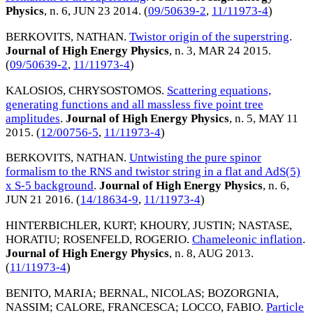
Physics
, n. 6,
JUN 23 2014
. (
09/50639-2
,
11/11973-4
)
BERKOVITS, NATHAN
.
Twistor origin of the superstring
.
Journal of High Energy Physics
, n. 3,
MAR 24 2015
.
(
09/50639-2
,
11/11973-4
)
KALOSIOS, CHRYSOSTOMOS
.
Scattering equations,
generating functions and all massless five point tree
amplitudes
.
Journal of High Energy Physics
, n. 5,
MAY 11
2015
. (
12/00756-5
,
11/11973-4
)
BERKOVITS, NATHAN
.
Untwisting the pure spinor
formalism to the RNS and twistor string in a flat and AdS(5)
x S-5 background
.
Journal of High Energy Physics
, n. 6,
JUN 21 2016
. (
14/18634-9
,
11/11973-4
)
HINTERBICHLER, KURT
;
KHOURY, JUSTIN
;
NASTASE,
HORATIU
;
ROSENFELD, ROGERIO
.
Chameleonic inflation
.
Journal of High Energy Physics
, n. 8,
AUG 2013
.
(
11/11973-4
)
BENITO, MARIA
;
BERNAL, NICOLAS
;
BOZORGNIA,
NASSIM
;
CALORE, FRANCESCA
;
LOCCO, FABIO
.
Particle