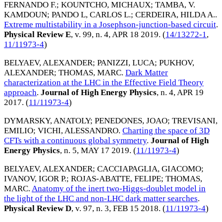
FERNANDO F.
;
KOUNTCHO, MICHAUX
;
TAMBA, V.
KAMDOUN
;
PANDO L, CARLOS L.
;
CERDEIRA, HILDA A.
.
Extreme multistability in a Josephson-junction-based circuit
.
Physical Review E
, v. 99, n. 4,
APR 18 2019
. (
14/13272-1
,
11/11973-4
)
BELYAEV, ALEXANDER
;
PANIZZI, LUCA
;
PUKHOV,
ALEXANDER
;
THOMAS, MARC
.
Dark Matter
characterization at the LHC in the Effective Field Theory
approach
.
Journal of High Energy Physics
, n. 4,
APR 19
2017
. (
11/11973-4
)
DYMARSKY, ANATOLY
;
PENEDONES, JOAO
;
TREVISANI,
EMILIO
;
VICHI, ALESSANDRO
.
Charting the space of 3D
CFTs with a continuous global symmetry
.
Journal of High
Energy Physics
, n. 5,
MAY 17 2019
. (
11/11973-4
)
BELYAEV, ALEXANDER
;
CACCIAPAGLIA, GIACOMO
;
IVANOV, IGOR P.
;
ROJAS-ABATTE, FELIPE
;
THOMAS,
MARC
.
Anatomy of the inert two-Higgs-doublet model in
the light of the LHC and non-LHC dark matter searches
.
Physical Review D
, v. 97, n. 3,
FEB 15 2018
. (
11/11973-4
)