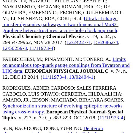
VICENTIN, FLAVIO C.
;
VILLEGAS, CESAR E. P.
;
NASCIMENTO, REGIANE
;
ROMANI, ERIC C.
;
DE
OLIVEIRA, EMERSON C.
;
FECHINE, GUILHERMINO J.
M.
;
LI, SHISHENG
;
EDA, GOKI
; et al.
Ultrafast charge
transfer dynamics pathways in two-dimensional MoS2-
graphene heterostructures: a core-hole clock approach
.
Physical Chemistry Chemical Physics
, v. 19, n. 44, p.
29954-29962,
NOV 28 2017
. (
12/24227-1
,
15/26862-4
,
12/50259-8
,
11/11973-4
)
FABBRICHESI, M.
;
PINAMONTI, M.
;
TONERO, A.
.
Limits
on anomalous top-quark gauge couplings from Tevatron and
LHC data
.
EUROPEAN PHYSICAL JOURNAL C
, v. 74, n.
12,
DEC 13 2014
. (
11/11973-4
,
13/02404-1
)
RODRIGUES, ABNER CARDOSO
;
SALES FERREIRA
CABOCLO, LUIS OTAVIO
;
CERDEIRA, HILDA ALICIA
;
AMARO, JR., EDSON
;
MACHADO, BIRAJARA SOARES
.
Synchronization structure of evolving epileptic networks
using cross-entropy
.
European Physical Journal-Special
Topics
, v. 227, n. 7-9, p. 883-893,
OCT 2018
. (
11/11973-4
)
SUN, BAO-DONG
;
DONG, YU-BING
.
Deuteron