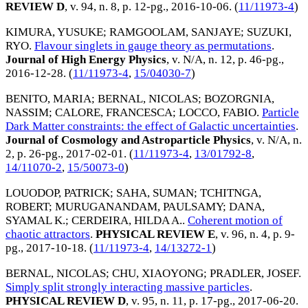
REVIEW D
, v. 94, n. 8, p. 12-pg.,
2016-10-06
. (
11/11973-4
)
KIMURA, YUSUKE
;
RAMGOOLAM, SANJAYE
;
SUZUKI,
RYO
.
Flavour singlets in gauge theory as permutations
.
Journal of High Energy Physics
, v. N/A, n. 12, p. 46-pg.,
2016-12-28
. (
11/11973-4
,
15/04030-7
)
BENITO, MARIA
;
BERNAL, NICOLAS
;
BOZORGNIA,
NASSIM
;
CALORE, FRANCESCA
;
LOCCO, FABIO
.
Particle
Dark Matter constraints: the effect of Galactic uncertainties
.
Journal of Cosmology and Astroparticle Physics
, v. N/A, n.
2, p. 26-pg.,
2017-02-01
. (
11/11973-4
,
13/01792-8
,
14/11070-2
,
15/50073-0
)
LOUODOP, PATRICK
;
SAHA, SUMAN
;
TCHITNGA,
ROBERT
;
MURUGANANDAM, PAULSAMY
;
DANA,
SYAMAL K.
;
CERDEIRA, HILDA A.
.
Coherent motion of
chaotic attractors
.
PHYSICAL REVIEW E
, v. 96, n. 4, p. 9-
pg.,
2017-10-18
. (
11/11973-4
,
14/13272-1
)
BERNAL, NICOLAS
;
CHU, XIAOYONG
;
PRADLER, JOSEF
.
Simply split strongly interacting massive particles
.
PHYSICAL REVIEW D
, v. 95, n. 11, p. 17-pg.,
2017-06-20
.