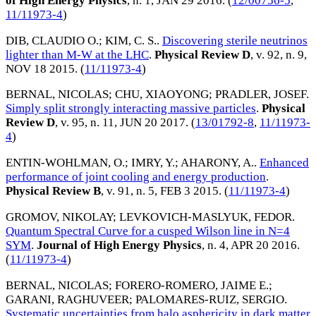
of High Energy Physics
, n. 1,
JAN 29 2016
. (
12/00756-5
,
11/11973-4
)
DIB, CLAUDIO O.
;
KIM, C. S.
.
Discovering sterile neutrinos
lighter than M-W at the LHC
.
Physical Review D
, v. 92, n. 9,
NOV 18 2015
. (
11/11973-4
)
BERNAL, NICOLAS
;
CHU, XIAOYONG
;
PRADLER, JOSEF
.
Simply split strongly interacting massive particles
.
Physical
Review D
, v. 95, n. 11,
JUN 20 2017
. (
13/01792-8
,
11/11973-
4
)
ENTIN-WOHLMAN, O.
;
IMRY, Y.
;
AHARONY, A.
.
Enhanced
performance of joint cooling and energy production
.
Physical Review B
, v. 91, n. 5,
FEB 3 2015
. (
11/11973-4
)
GROMOV, NIKOLAY
;
LEVKOVICH-MASLYUK, FEDOR
.
Quantum Spectral Curve for a cusped Wilson line in N=4
SYM
.
Journal of High Energy Physics
, n. 4,
APR 20 2016
.
(
11/11973-4
)
BERNAL, NICOLAS
;
FORERO-ROMERO, JAIME E.
;
GARANI, RAGHUVEER
;
PALOMARES-RUIZ, SERGIO
.
Systematic uncertainties from halo asphericity in dark matter