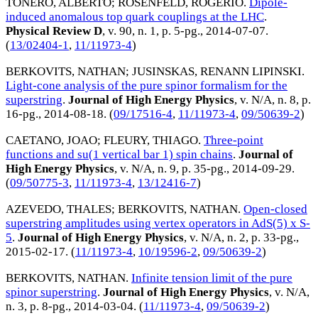
TONERO, ALBERTO
;
ROSENFELD, ROGERIO
.
Dipole-
induced anomalous top quark couplings at the LHC
.
Physical Review D
, v. 90, n. 1, p. 5-pg.,
2014-07-07
.
(
13/02404-1
,
11/11973-4
)
BERKOVITS, NATHAN
;
JUSINSKAS, RENANN LIPINSKI
.
Light-cone analysis of the pure spinor formalism for the
superstring
.
Journal of High Energy Physics
, v. N/A, n. 8, p.
16-pg.,
2014-08-18
. (
09/17516-4
,
11/11973-4
,
09/50639-2
)
CAETANO, JOAO
;
FLEURY, THIAGO
.
Three-point
functions and su(1 vertical bar 1) spin chains
.
Journal of
High Energy Physics
, v. N/A, n. 9, p. 35-pg.,
2014-09-29
.
(
09/50775-3
,
11/11973-4
,
13/12416-7
)
AZEVEDO, THALES
;
BERKOVITS, NATHAN
.
Open-closed
superstring amplitudes using vertex operators in AdS(5) x S-
5
.
Journal of High Energy Physics
, v. N/A, n. 2, p. 33-pg.,
2015-02-17
. (
11/11973-4
,
10/19596-2
,
09/50639-2
)
BERKOVITS, NATHAN
.
Infinite tension limit of the pure
spinor superstring
.
Journal of High Energy Physics
, v. N/A,
n. 3, p. 8-pg.,
2014-03-04
. (
11/11973-4
,
09/50639-2
)