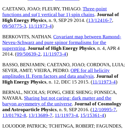
CAETANO, JOAO
;
FLEURY, THIAGO
.
Three-point
functions and su(1 vertical bar 1) spin chains
.
Journal of
High Energy Physics
, n. 9,
SEP 29 2014
. (
13/12416-7
,
09/50775-3
,
11/11973-4
)
BERKOVITS, NATHAN
.
Covariant map between Ramond-
Neveu-Schwarz and pure spinor formalisms for the
superstring
.
Journal of High Energy Physics
, n. 4,
APR 4
2014
. (
09/50639-2
,
11/11973-4
)
BASSO, BENJAMIN
;
CAETANO, JOAO
;
CORDOVA, LUIA
;
SEVER, AMIT
;
VIEIRA, PEDRO
.
OPE for all helicity
amplitudes II. Form factors and data analysis
.
Journal of
High Energy Physics
, n. 12,
DEC 15 2015
. (
11/11973-4
)
BERNAL, NICOLAS
;
FONG, CHEE SHENG
;
FONSECA,
NAYARA
.
Sharing but not caring: dark matter and the
baryon asymmetry of the universe
.
Journal of Cosmology
and Astroparticle Physics
, n. 9,
SEP 2016
. (
12/10995-7
,
13/01792-8
,
13/13689-7
,
11/11973-4
,
15/15361-4
)
LOUODOP, PATRICK
;
TCHITNGA, ROBERT
;
FAGUNDES,