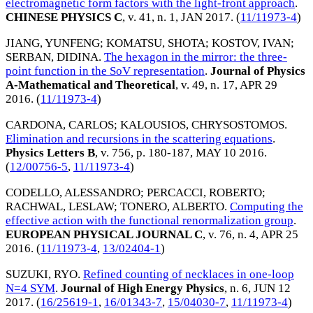
electromagnetic form factors with the light-front approach
.
CHINESE PHYSICS C
, v. 41, n. 1,
JAN 2017
. (
11/11973-4
)
JIANG, YUNFENG
;
KOMATSU, SHOTA
;
KOSTOV, IVAN
;
SERBAN, DIDINA
.
The hexagon in the mirror: the three-
point function in the SoV representation
.
Journal of Physics
A-Mathematical and Theoretical
, v. 49, n. 17,
APR 29
2016
. (
11/11973-4
)
CARDONA, CARLOS
;
KALOUSIOS, CHRYSOSTOMOS
.
Elimination and recursions in the scattering equations
.
Physics Letters B
, v. 756, p. 180-187,
MAY 10 2016
.
(
12/00756-5
,
11/11973-4
)
CODELLO, ALESSANDRO
;
PERCACCI, ROBERTO
;
RACHWAL, LESLAW
;
TONERO, ALBERTO
.
Computing the
effective action with the functional renormalization group
.
EUROPEAN PHYSICAL JOURNAL C
, v. 76, n. 4,
APR 25
2016
. (
11/11973-4
,
13/02404-1
)
SUZUKI, RYO
.
Refined counting of necklaces in one-loop
N=4 SYM
.
Journal of High Energy Physics
, n. 6,
JUN 12
2017
. (
16/25619-1
,
16/01343-7
,
15/04030-7
,
11/11973-4
)