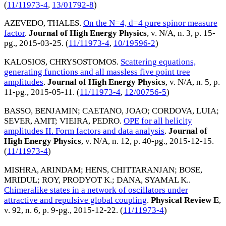
(
11/11973-4
,
13/01792-8
)
AZEVEDO, THALES
.
On the N=4, d=4 pure spinor measure
factor
.
Journal of High Energy Physics
, v. N/A, n. 3, p. 15-
pg.,
2015-03-25
. (
11/11973-4
,
10/19596-2
)
KALOSIOS, CHRYSOSTOMOS
.
Scattering equations,
generating functions and all massless five point tree
amplitudes
.
Journal of High Energy Physics
, v. N/A, n. 5, p.
11-pg.,
2015-05-11
. (
11/11973-4
,
12/00756-5
)
BASSO, BENJAMIN
;
CAETANO, JOAO
;
CORDOVA, LUIA
;
SEVER, AMIT
;
VIEIRA, PEDRO
.
OPE for all helicity
amplitudes II. Form factors and data analysis
.
Journal of
High Energy Physics
, v. N/A, n. 12, p. 40-pg.,
2015-12-15
.
(
11/11973-4
)
MISHRA, ARINDAM
;
HENS, CHITTARANJAN
;
BOSE,
MRIDUL
;
ROY, PRODYOT K.
;
DANA, SYAMAL K.
.
Chimeralike states in a network of oscillators under
attractive and repulsive global coupling
.
Physical Review E
,
v. 92, n. 6, p. 9-pg.,
2015-12-22
. (
11/11973-4
)