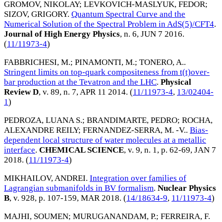
GROMOV, NIKOLAY
;
LEVKOVICH-MASLYUK, FEDOR
;
SIZOV, GRIGORY
.
Quantum Spectral Curve and the
Numerical Solution of the Spectral Problem in AdS(5)/CFT4
.
Journal of High Energy Physics
, n. 6,
JUN 7 2016
.
(
11/11973-4
)
FABBRICHESI, M.
;
PINAMONTI, M.
;
TONERO, A.
.
Stringent limits on top-quark compositeness from t(t)over-
bar production at the Tevatron and the LHC
.
Physical
Review D
, v. 89, n. 7,
APR 11 2014
. (
11/11973-4
,
13/02404-
1
)
PEDROZA, LUANA S.
;
BRANDIMARTE, PEDRO
;
ROCHA,
ALEXANDRE REILY
;
FERNANDEZ-SERRA, M. -V.
.
Bias-
dependent local structure of water molecules at a metallic
interface
.
CHEMICAL SCIENCE
, v. 9, n. 1, p. 62-69,
JAN 7
2018
. (
11/11973-4
)
MIKHAILOV, ANDREI
.
Integration over families of
Lagrangian submanifolds in BV formalism
.
Nuclear Physics
B
, v. 928, p. 107-159,
MAR 2018
. (
14/18634-9
,
11/11973-4
)
MAJHI, SOUMEN
;
MURUGANANDAM, P.
;
FERREIRA, F.