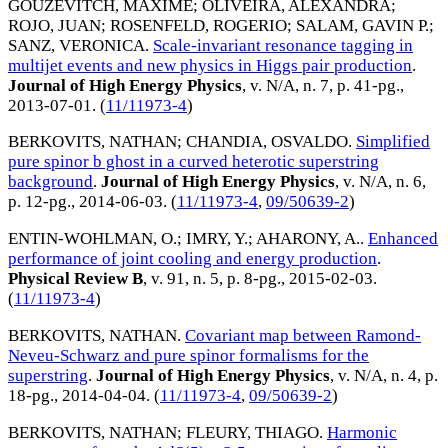
GOUZEVITCH, MAXIME
;
OLIVEIRA, ALEXANDRA
;
ROJO, JUAN
;
ROSENFELD, ROGERIO
;
SALAM, GAVIN P.
;
SANZ, VERONICA
.
Scale-invariant resonance tagging in
multijet events and new physics in Higgs pair production
.
Journal of High Energy Physics
, v. N/A, n. 7, p. 41-pg.,
2013-07-01
. (
11/11973-4
)
BERKOVITS, NATHAN
;
CHANDIA, OSVALDO
.
Simplified
pure spinor b ghost in a curved heterotic superstring
background
.
Journal of High Energy Physics
, v. N/A, n. 6,
p. 12-pg.,
2014-06-03
. (
11/11973-4
,
09/50639-2
)
ENTIN-WOHLMAN, O.
;
IMRY, Y.
;
AHARONY, A.
.
Enhanced
performance of joint cooling and energy production
.
Physical Review B
, v. 91, n. 5, p. 8-pg.,
2015-02-03
.
(
11/11973-4
)
BERKOVITS, NATHAN
.
Covariant map between Ramond-
Neveu-Schwarz and pure spinor formalisms for the
superstring
.
Journal of High Energy Physics
, v. N/A, n. 4, p.
18-pg.,
2014-04-04
. (
11/11973-4
,
09/50639-2
)
BERKOVITS, NATHAN
;
FLEURY, THIAGO
.
Harmonic