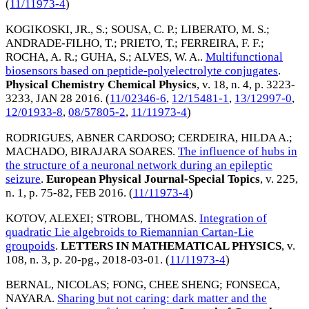
(
11/11973-4
)
KOGIKOSKI, JR., S.
;
SOUSA, C. P.
;
LIBERATO, M. S.
;
ANDRADE-FILHO, T.
;
PRIETO, T.
;
FERREIRA, F. F.
;
ROCHA, A. R.
;
GUHA, S.
;
ALVES, W. A.
.
Multifunctional
biosensors based on peptide-polyelectrolyte conjugates
.
Physical Chemistry Chemical Physics
, v. 18, n. 4, p. 3223-
3233,
JAN 28 2016
. (
11/02346-6
,
12/15481-1
,
13/12997-0
,
12/01933-8
,
08/57805-2
,
11/11973-4
)
RODRIGUES, ABNER CARDOSO
;
CERDEIRA, HILDA A.
;
MACHADO, BIRAJARA SOARES
.
The influence of hubs in
the structure of a neuronal network during an epileptic
seizure
.
European Physical Journal-Special Topics
, v. 225,
n. 1, p. 75-82,
FEB 2016
. (
11/11973-4
)
KOTOV, ALEXEI
;
STROBL, THOMAS
.
Integration of
quadratic Lie algebroids to Riemannian Cartan-Lie
groupoids
.
LETTERS IN MATHEMATICAL PHYSICS
, v.
108, n. 3, p. 20-pg.,
2018-03-01
. (
11/11973-4
)
BERNAL, NICOLAS
;
FONG, CHEE SHENG
;
FONSECA,
NAYARA
.
Sharing but not caring: dark matter and the