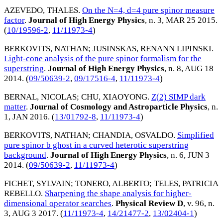
AZEVEDO, THALES
.
On the N=4, d=4 pure spinor measure
factor
.
Journal of High Energy Physics
, n. 3,
MAR 25 2015
.
(
10/19596-2
,
11/11973-4
)
BERKOVITS, NATHAN
;
JUSINSKAS, RENANN LIPINSKI
.
Light-cone analysis of the pure spinor formalism for the
superstring
.
Journal of High Energy Physics
, n. 8,
AUG 18
2014
. (
09/50639-2
,
09/17516-4
,
11/11973-4
)
BERNAL, NICOLAS
;
CHU, XIAOYONG
.
Z(2) SIMP dark
matter
.
Journal of Cosmology and Astroparticle Physics
, n.
1,
JAN 2016
. (
13/01792-8
,
11/11973-4
)
BERKOVITS, NATHAN
;
CHANDIA, OSVALDO
.
Simplified
pure spinor b ghost in a curved heterotic superstring
background
.
Journal of High Energy Physics
, n. 6,
JUN 3
2014
. (
09/50639-2
,
11/11973-4
)
FICHET, SYLVAIN
;
TONERO, ALBERTO
;
TELES, PATRICIA
REBELLO
.
Sharpening the shape analysis for higher-
dimensional operator searches
.
Physical Review D
, v. 96, n.
3,
AUG 3 2017
. (
11/11973-4
,
14/21477-2
,
13/02404-1
)