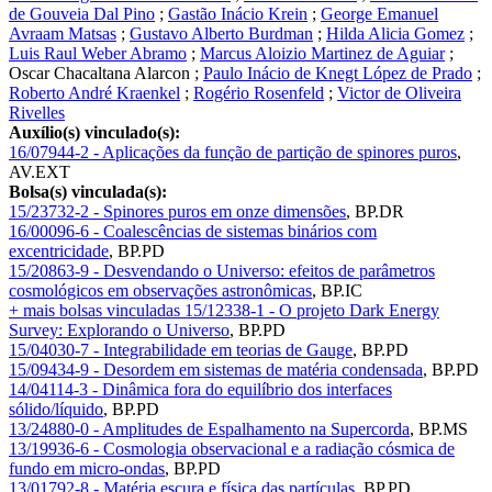
de Gouveia Dal Pino
;
Gastão Inácio Krein
;
George Emanuel
Avraam Matsas
;
Gustavo Alberto Burdman
;
Hilda Alicia Gomez
;
Luis Raul Weber Abramo
;
Marcus Aloizio Martinez de Aguiar
;
Oscar Chacaltana Alarcon
;
Paulo Inácio de Knegt López de Prado
;
Roberto André Kraenkel
;
Rogério Rosenfeld
;
Victor de Oliveira
Rivelles
Auxílio(s) vinculado(s):
16/07944-2 - Aplicações da função de partição de spinores puros
,
AV.EXT
Bolsa(s) vinculada(s):
15/23732-2 - Spinores puros em onze dimensões
,
BP.DR
16/00096-6 - Coalescências de sistemas binários com
excentricidade
,
BP.PD
15/20863-9 - Desvendando o Universo: efeitos de parâmetros
cosmológicos em observações astronômicas
,
BP.IC
+ mais bolsas vinculadas
15/12338-1 - O projeto Dark Energy
Survey: Explorando o Universo
,
BP.PD
15/04030-7 - Integrabilidade em teorias de Gauge
,
BP.PD
15/09434-9 - Desordem em sistemas de matéria condensada
,
BP.PD
14/04114-3 - Dinâmica fora do equilíbrio dos interfaces
sólido/líquido
,
BP.PD
13/24880-0 - Amplitudes de Espalhamento na Supercorda
,
BP.MS
13/19936-6 - Cosmologia observacional e a radiação cósmica de
fundo em micro-ondas
,
BP.PD
13/01792-8 - Matéria escura e física das partículas
,
BP.PD