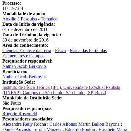
Processo:
11/11973-4
Modalidade de apoio:
Auxílio à Pesquisa - Temático
Data de Início da vigência:
01 de dezembro de 2011
Data de Término da vigência:
30 de novembro de 2016
Área do conhecimento:
Ciências Exatas e da Terra
-
Física
-
Física das Partículas
Elementares e Campos
Pesquisador responsável:
Nathan Jacob Berkovits
Beneficiário:
Nathan Jacob Berkovits
Instituição Sede:
Instituto de Física Teórica (IFT). Universidade Estadual Paulista
(UNESP). Campus de São Paulo. São Paulo , SP, Brasil
Município da Instituição Sede:
São Paulo
Pesquisadores principais:
Rogério Rosenfeld
Pesquisadores associados:
Alexandre Reily Rocha
;
Carlos Alfonso Martin Ballon Bayona
;
Daniel Augusto Turolla Vanzela
;
Eduardo Pontón
;
Elisabete Maria