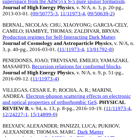
superspace from the AdS(5) x S-5 pure spinor formalism
.
Journal of High Energy Physics
, v. N/A, n. 3, p. 20-pg.,
2013-03-01
. (
09/50775-3
,
11/11973-4
,
09/50639-2
)
BERNAL, NICOLAS
;
CHU, XIAOYONG
;
GARCIA-CELY,
CAMILO
;
HAMBYE, THOMAS
;
ZALDIVAR, BRYAN
.
Production regimes for Self-Interacting Dark Matter
.
Journal of Cosmology and Astroparticle Physics
, v. N/A, n.
3, p. 40-pg.,
2016-03-01
. (
11/11973-4
,
13/01792-8
)
PENEDONES, JOAO
;
TREVISANI, EMILIO
;
YAMAZAKI,
MASAHITO
.
Recursion relations for conformal blocks
.
Journal of High Energy Physics
, v. N/A, n. 9, p. 51-pg.,
2016-09-12
. (
11/11973-4
)
VILLEGAS, CESAR E. P.
;
ROCHA, A. R.
;
MARINI,
ANDREA
.
Electron-phonon scattering effects on electronic
and optical properties of orthorhombic GeS
.
PHYSICAL
REVIEW B
, v. 94, n. 13, p. 8-pg.,
2016-10-19
. (
11/11973-4
,
12/24227-1
,
15/14899-0
)
BELYAEV, ALEXANDER
;
PANIZZI, LUCA
;
PUKHOV,
ALEXANDER
;
THOMAS, MARC
.
Dark Matter