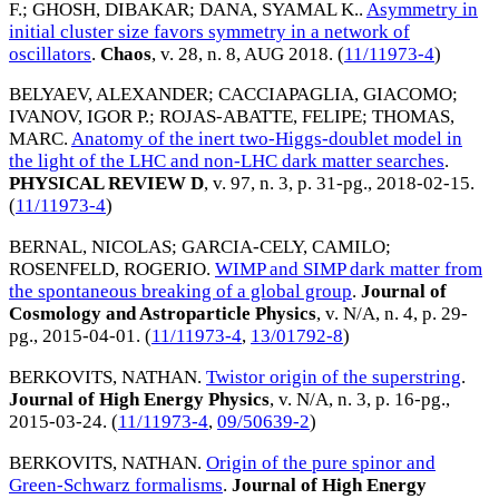
F.
;
GHOSH, DIBAKAR
;
DANA, SYAMAL K.
.
Asymmetry in
initial cluster size favors symmetry in a network of
oscillators
.
Chaos
, v. 28, n. 8,
AUG 2018
. (
11/11973-4
)
BELYAEV, ALEXANDER
;
CACCIAPAGLIA, GIACOMO
;
IVANOV, IGOR P.
;
ROJAS-ABATTE, FELIPE
;
THOMAS,
MARC
.
Anatomy of the inert two-Higgs-doublet model in
the light of the LHC and non-LHC dark matter searches
.
PHYSICAL REVIEW D
, v. 97, n. 3, p. 31-pg.,
2018-02-15
.
(
11/11973-4
)
BERNAL, NICOLAS
;
GARCIA-CELY, CAMILO
;
ROSENFELD, ROGERIO
.
WIMP and SIMP dark matter from
the spontaneous breaking of a global group
.
Journal of
Cosmology and Astroparticle Physics
, v. N/A, n. 4, p. 29-
pg.,
2015-04-01
. (
11/11973-4
,
13/01792-8
)
BERKOVITS, NATHAN
.
Twistor origin of the superstring
.
Journal of High Energy Physics
, v. N/A, n. 3, p. 16-pg.,
2015-03-24
. (
11/11973-4
,
09/50639-2
)
BERKOVITS, NATHAN
.
Origin of the pure spinor and
Green-Schwarz formalisms
.
Journal of High Energy