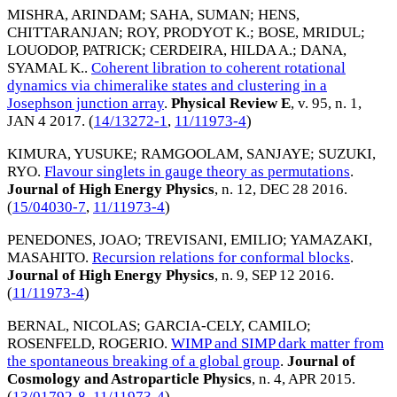
MISHRA, ARINDAM
;
SAHA, SUMAN
;
HENS,
CHITTARANJAN
;
ROY, PRODYOT K.
;
BOSE, MRIDUL
;
LOUODOP, PATRICK
;
CERDEIRA, HILDA A.
;
DANA,
SYAMAL K.
.
Coherent libration to coherent rotational
dynamics via chimeralike states and clustering in a
Josephson junction array
.
Physical Review E
, v. 95, n. 1,
JAN 4 2017
. (
14/13272-1
,
11/11973-4
)
KIMURA, YUSUKE
;
RAMGOOLAM, SANJAYE
;
SUZUKI,
RYO
.
Flavour singlets in gauge theory as permutations
.
Journal of High Energy Physics
, n. 12,
DEC 28 2016
.
(
15/04030-7
,
11/11973-4
)
PENEDONES, JOAO
;
TREVISANI, EMILIO
;
YAMAZAKI,
MASAHITO
.
Recursion relations for conformal blocks
.
Journal of High Energy Physics
, n. 9,
SEP 12 2016
.
(
11/11973-4
)
BERNAL, NICOLAS
;
GARCIA-CELY, CAMILO
;
ROSENFELD, ROGERIO
.
WIMP and SIMP dark matter from
the spontaneous breaking of a global group
.
Journal of
Cosmology and Astroparticle Physics
, n. 4,
APR 2015
.
(
13/01792-8
,
11/11973-4
)