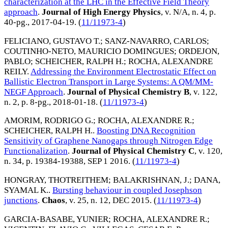
characterization at the LHC in the Effective Field Theory
approach
.
Journal of High Energy Physics
, v. N/A, n. 4, p.
40-pg.,
2017-04-19
. (
11/11973-4
)
FELICIANO, GUSTAVO T.
;
SANZ-NAVARRO, CARLOS
;
COUTINHO-NETO, MAURICIO DOMINGUES
;
ORDEJON,
PABLO
;
SCHEICHER, RALPH H.
;
ROCHA, ALEXANDRE
REILY
.
Addressing the Environment Electrostatic Effect on
Ballistic Electron Transport in Large Systems: A QM/MM-
NEGF Approach
.
Journal of Physical Chemistry B
, v. 122,
n. 2, p. 8-pg.,
2018-01-18
. (
11/11973-4
)
AMORIM, RODRIGO G.
;
ROCHA, ALEXANDRE R.
;
SCHEICHER, RALPH H.
.
Boosting DNA Recognition
Sensitivity of Graphene Nanogaps through Nitrogen Edge
Functionalization
.
Journal of Physical Chemistry C
, v. 120,
n. 34, p. 19384-19388,
SEP 1 2016
. (
11/11973-4
)
HONGRAY, THOTREITHEM
;
BALAKRISHNAN, J.
;
DANA,
SYAMAL K.
.
Bursting behaviour in coupled Josephson
junctions
.
Chaos
, v. 25, n. 12,
DEC 2015
. (
11/11973-4
)
GARCIA-BASABE, YUNIER
;
ROCHA, ALEXANDRE R.
;