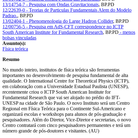
13/14754-7 - Pesquisa com Ondas Gravitacionais
,
BP.PD
12/22639-0 - Teorias de Particulas Fundamentais Alem do Modelo
Padrao.
,
BP.PD
13/02404-1 - Phenomenologia do Large Hadron Collider
,
BP.PD
12/00756-5 - Pesquisa em AdS-CFT correspondence no ICTP
South American Institute for Fundamental Research
,
BP.PD
- menos
bolsas vinculadas
Assunto(s):
Física teórica
Resumo
No mundo inteiro, institutos de física teórica são ferramentas
importantes no desenvolvimento de pesquisa fundamental de alta
qualidade. O International Centre for Theoretical Physics (ICTP),
em colaboração com a Universidade Estadual Paulista (UNESP),
recentemente criou o ICTP South American Institute for
Fundamental Research que vai ser alojado no prédio do IFT-
UNESP na cidade de São Paulo. O novo Instituto será um Centro
Regional em Física Teórica para o Continente Sul-Americano e
organizará escolas e workshops para alunos de pós-graduação e
pesquisadores. Além do Diretor, Vice-Diretor e secretarias, o novo
Centro contratará com cinco pesquisadores permanentes e terá um
número grande de pós-doutores e visitantes. (AU)