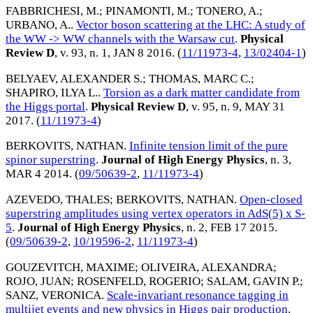
FABBRICHESI, M.
;
PINAMONTI, M.
;
TONERO, A.
;
URBANO, A.
.
Vector boson scattering at the LHC: A study of
the WW -> WW channels with the Warsaw cut
.
Physical
Review D
, v. 93, n. 1,
JAN 8 2016
. (
11/11973-4
,
13/02404-1
)
BELYAEV, ALEXANDER S.
;
THOMAS, MARC C.
;
SHAPIRO, ILYA L.
.
Torsion as a dark matter candidate from
the Higgs portal
.
Physical Review D
, v. 95, n. 9,
MAY 31
2017
. (
11/11973-4
)
BERKOVITS, NATHAN
.
Infinite tension limit of the pure
spinor superstring
.
Journal of High Energy Physics
, n. 3,
MAR 4 2014
. (
09/50639-2
,
11/11973-4
)
AZEVEDO, THALES
;
BERKOVITS, NATHAN
.
Open-closed
superstring amplitudes using vertex operators in AdS(5) x S-
5
.
Journal of High Energy Physics
, n. 2,
FEB 17 2015
.
(
09/50639-2
,
10/19596-2
,
11/11973-4
)
GOUZEVITCH, MAXIME
;
OLIVEIRA, ALEXANDRA
;
ROJO, JUAN
;
ROSENFELD, ROGERIO
;
SALAM, GAVIN P.
;
SANZ, VERONICA
.
Scale-invariant resonance tagging in
multijet events and new physics in Higgs pair production
.