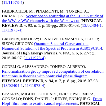
(
11/11973-4
)
FABBRICHESI, M.
;
PINAMONTI, M.
;
TONERO, A.
;
URBANO, A.
.
Vector boson scattering at the LHC: A study of
the WW -> WW channels with the Warsaw cut
.
PHYSICAL
REVIEW D
, v. 93, n. 1, p. 19-pg.,
2016-01-08
. (
13/02404-1
,
11/11973-4
)
GROMOV, NIKOLAY
;
LEVKOVICH-MASLYUK, FEDOR
;
SIZOV, GRIGORY
.
Quantum Spectral Curve and the
Numerical Solution of the Spectral Problem in AdS(5)/CFT4
.
Journal of High Energy Physics
, v. N/A, n. 6, p. 27-pg.,
2016-06-07
. (
11/11973-4
)
CODELLO, ALESSANDRO
;
TONERO, ALBERTO
.
Renormalization group improved computation of correlation
functions in theories with nontrivial phase diagram
.
PHYSICAL REVIEW D
, v. 94, n. 2, p. 8-pg.,
2016-07-08
.
(
13/02404-1
,
11/11973-4
)
BEZARES, MIGUEL
;
GOULART, ERICO
;
PALOMERA,
GONZALO
;
PONS, DANIEL J.
;
REYES, ENRIQUE G.
.
From
Hopf fibrations to exotic causal replacements
.
PHYSICAL