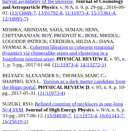
baryon asymmetry of the universe
.
Journal of Cosmology
and Astroparticle Physics
, v. N/A, n. 9, p. 29-pg.,
2016-09-
01
. (
13/13689-7
,
13/01792-8
,
11/11973-4
,
15/15361-4
,
12/10995-7
)
MISHRA, ARINDAM
;
SAHA, SUMAN
;
HENS,
CHITTARANJAN
;
ROY, PRODYOT K.
;
BOSE, MRIDUL
;
LOUODOP, PATRICK
;
CERDEIRA, HILDA A.
;
DANA,
SYAMAL K.
.
Coherent libration to coherent rotational
dynamics via chimeralike states and clustering in a
Josephson junction array
.
PHYSICAL REVIEW E
, v. 95, n.
1, p. 5-pg.,
2017-01-04
. (
11/11973-4
,
14/13272-1
)
BELYAEV, ALEXANDER S.
;
THOMAS, MARC C.
;
SHAPIRO, ILYA L.
.
Torsion as a dark matter candidate from
the Higgs portal
.
PHYSICAL REVIEW D
, v. 95, n. 9, p. 10-
pg.,
2017-05-31
. (
11/11973-4
)
SUZUKI, RYO
.
Refined counting of necklaces in one-loop
N=4 SYM
.
Journal of High Energy Physics
, v. N/A, n. 6, p.
33-pg.,
2017-06-12
. (
15/04030-7
,
11/11973-4
,
16/01343-7
,
16/25619-1
)