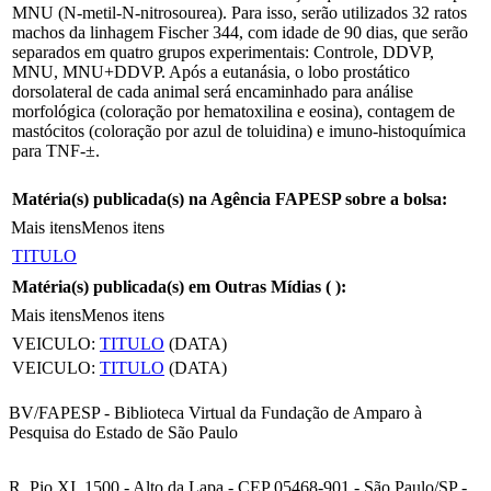
MNU (N-metil-N-nitrosourea). Para isso, serão utilizados 32 ratos
machos da linhagem Fischer 344, com idade de 90 dias, que serão
separados em quatro grupos experimentais: Controle, DDVP,
MNU, MNU+DDVP. Após a eutanásia, o lobo prostático
dorsolateral de cada animal será encaminhado para análise
morfológica (coloração por hematoxilina e eosina), contagem de
mastócitos (coloração por azul de toluidina) e imuno-histoquímica
para TNF-±.
Matéria(s) publicada(s) na Agência FAPESP sobre a bolsa:
Mais itens
Menos itens
TITULO
Matéria(s) publicada(s) em Outras Mídias (
):
Mais itens
Menos itens
VEICULO:
TITULO
(DATA)
VEICULO:
TITULO
(DATA)
BV/FAPESP - Biblioteca Virtual da Fundação de Amparo à
Pesquisa do Estado de São Paulo
R. Pio XI, 1500 - Alto da Lapa - CEP 05468-901 - São Paulo/SP -