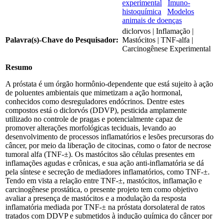
experimental
Imuno-
histoquímica
Modelos
animais de doenças
diclorvos | Inflamação |
Palavra(s)-Chave do Pesquisador:
Mastócitos | TNF-alfa |
Carcinogênese Experimental
Resumo
A próstata é um órgão hormônio-dependente que está sujeito à ação
de poluentes ambientais que mimetizam a ação hormonal,
conhecidos como desreguladores endócrinos. Dentre estes
compostos está o diclorvós (DDVP), pesticida amplamente
utilizado no controle de pragas e potencialmente capaz de
promover alterações morfológicas teciduais, levando ao
desenvolvimento de processos inflamatórios e lesões precursoras do
câncer, por meio da liberação de citocinas, como o fator de necrose
tumoral alfa (TNF-±). Os mastócitos são células presentes em
inflamações agudas e crônicas, e sua ação anti-inflamatória se dá
pela síntese e secreção de mediadores inflamatórios, como TNF-±.
Tendo em vista a relação entre TNF-±, mastócitos, inflamação e
carcinogênese prostática, o presente projeto tem como objetivo
avaliar a presença de mastócitos e a modulação da resposta
inflamatória mediada por TNF-± na próstata dorsolateral de ratos
tratados com DDVP e submetidos à indução química do câncer por