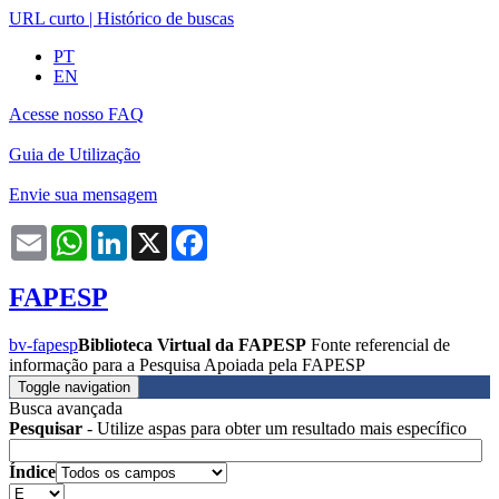
URL curto
|
Histórico de buscas
PT
EN
Acesse nosso FAQ
Guia de Utilização
Envie sua mensagem
Email
WhatsApp
LinkedIn
X
Facebook
FAPESP
bv-fapesp
Biblioteca Virtual da FAPESP
Fonte referencial de
informação para a Pesquisa Apoiada pela FAPESP
Toggle navigation
Busca avançada
Pesquisar
- Utilize aspas para obter um resultado mais específico
Índice