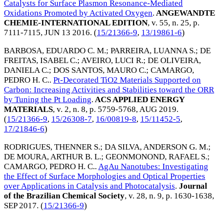
Catalysts for Surface Plasmon Resonance-Mediated
Oxidations Promoted by Activated Oxygen
.
ANGEWANDTE
CHEMIE-INTERNATIONAL EDITION
, v. 55, n. 25, p.
7111-7115,
JUN 13 2016
. (
15/21366-9
,
13/19861-6
)
BARBOSA, EDUARDO C. M.
;
PARREIRA, LUANNA S.
;
DE
FREITAS, ISABEL C.
;
AVEIRO, LUCI R.
;
DE OLIVEIRA,
DANIELA C.
;
DOS SANTOS, MAURO C.
;
CAMARGO,
PEDRO H. C.
.
Pt-Decorated TiO2 Materials Supported on
Carbon: Increasing Activities and Stabilities toward the ORR
by Tuning the Pt Loading
.
ACS APPLIED ENERGY
MATERIALS
, v. 2, n. 8, p. 5759-5768,
AUG 2019
.
(
15/21366-9
,
15/26308-7
,
16/00819-8
,
15/11452-5
,
17/21846-6
)
RODRIGUES, THENNER S.
;
DA SILVA, ANDERSON G. M.
;
DE MOURA, ARTHUR B. L.
;
GEONMONOND, RAFAEL S.
;
CAMARGO, PEDRO H. C.
.
AgAu Nanotubes: Investigating
the Effect of Surface Morphologies and Optical Properties
over Applications in Catalysis and Photocatalysis
.
Journal
of the Brazilian Chemical Society
, v. 28, n. 9, p. 1630-1638,
SEP 2017
. (
15/21366-9
)