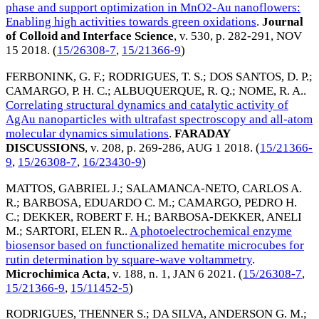
phase and support optimization in MnO2-Au nanoflowers:
Enabling high activities towards green oxidations
.
Journal
of Colloid and Interface Science
, v. 530, p. 282-291,
NOV
15 2018
. (
15/26308-7
,
15/21366-9
)
FERBONINK, G. F.
;
RODRIGUES, T. S.
;
DOS SANTOS, D. P.
;
CAMARGO, P. H. C.
;
ALBUQUERQUE, R. Q.
;
NOME, R. A.
.
Correlating structural dynamics and catalytic activity of
AgAu nanoparticles with ultrafast spectroscopy and all-atom
molecular dynamics simulations
.
FARADAY
DISCUSSIONS
, v. 208, p. 269-286,
AUG 1 2018
. (
15/21366-
9
,
15/26308-7
,
16/23430-9
)
MATTOS, GABRIEL J.
;
SALAMANCA-NETO, CARLOS A.
R.
;
BARBOSA, EDUARDO C. M.
;
CAMARGO, PEDRO H.
C.
;
DEKKER, ROBERT F. H.
;
BARBOSA-DEKKER, ANELI
M.
;
SARTORI, ELEN R.
.
A photoelectrochemical enzyme
biosensor based on functionalized hematite microcubes for
rutin determination by square-wave voltammetry
.
Microchimica Acta
, v. 188, n. 1,
JAN 6 2021
. (
15/26308-7
,
15/21366-9
,
15/11452-5
)
RODRIGUES, THENNER S.
;
DA SILVA, ANDERSON G. M.
;