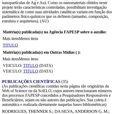
nanopartículas de Ag e Au). Como os nanomateriais obtidos neste
projeto terão características controladas, possibilitam investigação
sistemática de como suas atividades catalíticas variam em função dos
parâmetros físico-químicos que os definem (tamanho, composição,
estrutura e arquitetura). (AU)
Matéria(s) publicada(s) na Agência FAPESP sobre o auxílio:
Mais itens
Menos itens
TITULO
Matéria(s) publicada(s) em Outras Mídias (
):
Mais itens
Menos itens
VEICULO:
TITULO
(DATA)
VEICULO:
TITULO
(DATA)
PUBLICAÇÕES CIENTÍFICAS
(35)
(As publicações científicas contidas nesta página são originárias da
Web of Science ou da SciELO, cujos autores mencionaram números
dos processos FAPESP concedidos a Pesquisadores Responsáveis e
Beneficiários, sejam ou não autores das publicações. Sua coleta é
automática e realizada diretamente naquelas bases bibliométricas)
RODRIGUES, THENNER S.
;
DA SILVA, ANDERSON G. M.
;