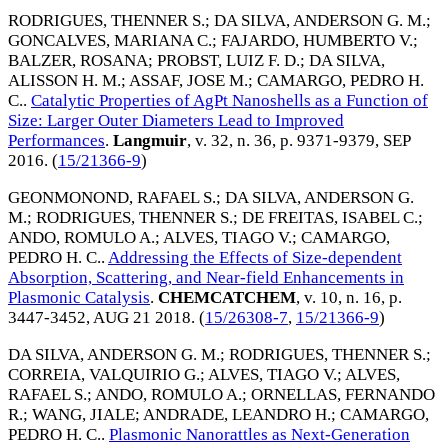
RODRIGUES, THENNER S.
;
DA SILVA, ANDERSON G. M.
;
GONCALVES, MARIANA C.
;
FAJARDO, HUMBERTO V.
;
BALZER, ROSANA
;
PROBST, LUIZ F. D.
;
DA SILVA,
ALISSON H. M.
;
ASSAF, JOSE M.
;
CAMARGO, PEDRO H.
C.
.
Catalytic Properties of AgPt Nanoshells as a Function of
Size: Larger Outer Diameters Lead to Improved
Performances
.
Langmuir
, v. 32, n. 36, p. 9371-9379,
SEP
2016
. (
15/21366-9
)
GEONMONOND, RAFAEL S.
;
DA SILVA, ANDERSON G.
M.
;
RODRIGUES, THENNER S.
;
DE FREITAS, ISABEL C.
;
ANDO, ROMULO A.
;
ALVES, TIAGO V.
;
CAMARGO,
PEDRO H. C.
.
Addressing the Effects of Size-dependent
Absorption, Scattering, and Near-field Enhancements in
Plasmonic Catalysis
.
CHEMCATCHEM
, v. 10, n. 16, p.
3447-3452,
AUG 21 2018
. (
15/26308-7
,
15/21366-9
)
DA SILVA, ANDERSON G. M.
;
RODRIGUES, THENNER S.
;
CORREIA, VALQUIRIO G.
;
ALVES, TIAGO V.
;
ALVES,
RAFAEL S.
;
ANDO, ROMULO A.
;
ORNELLAS, FERNANDO
R.
;
WANG, JIALE
;
ANDRADE, LEANDRO H.
;
CAMARGO,
PEDRO H. C.
.
Plasmonic Nanorattles as Next-Generation