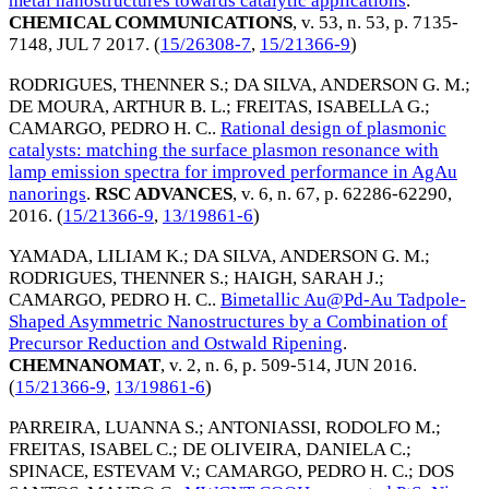
metal nanostructures towards catalytic applications
.
CHEMICAL COMMUNICATIONS
, v. 53, n. 53, p. 7135-
7148,
JUL 7 2017
. (
15/26308-7
,
15/21366-9
)
RODRIGUES, THENNER S.
;
DA SILVA, ANDERSON G. M.
;
DE MOURA, ARTHUR B. L.
;
FREITAS, ISABELLA G.
;
CAMARGO, PEDRO H. C.
.
Rational design of plasmonic
catalysts: matching the surface plasmon resonance with
lamp emission spectra for improved performance in AgAu
nanorings
.
RSC ADVANCES
, v. 6, n. 67, p. 62286-62290,
2016
. (
15/21366-9
,
13/19861-6
)
YAMADA, LILIAM K.
;
DA SILVA, ANDERSON G. M.
;
RODRIGUES, THENNER S.
;
HAIGH, SARAH J.
;
CAMARGO, PEDRO H. C.
.
Bimetallic Au@Pd-Au Tadpole-
Shaped Asymmetric Nanostructures by a Combination of
Precursor Reduction and Ostwald Ripening
.
CHEMNANOMAT
, v. 2, n. 6, p. 509-514,
JUN 2016
.
(
15/21366-9
,
13/19861-6
)
PARREIRA, LUANNA S.
;
ANTONIASSI, RODOLFO M.
;
FREITAS, ISABEL C.
;
DE OLIVEIRA, DANIELA C.
;
SPINACE, ESTEVAM V.
;
CAMARGO, PEDRO H. C.
;
DOS