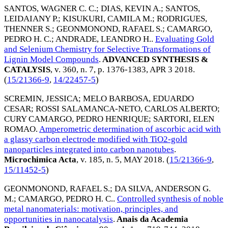
SANTOS, WAGNER C. C.
;
DIAS, KEVIN A.
;
SANTOS,
LEIDAIANY P.
;
KISUKURI, CAMILA M.
;
RODRIGUES,
THENNER S.
;
GEONMONOND, RAFAEL S.
;
CAMARGO,
PEDRO H. C.
;
ANDRADE, LEANDRO H.
.
Evaluating Gold
and Selenium Chemistry for Selective Transformations of
Lignin Model Compounds
.
ADVANCED SYNTHESIS &
CATALYSIS
, v. 360, n. 7, p. 1376-1383,
APR 3 2018
.
(
15/21366-9
,
14/22457-5
)
SCREMIN, JESSICA
;
MELO BARBOSA, EDUARDO
CESAR
;
ROSSI SALAMANCA-NETO, CARLOS ALBERTO
;
CURY CAMARGO, PEDRO HENRIQUE
;
SARTORI, ELEN
ROMAO
.
Amperometric determination of ascorbic acid with
a glassy carbon electrode modified with TiO2-gold
nanoparticles integrated into carbon nanotubes
.
Microchimica Acta
, v. 185, n. 5,
MAY 2018
. (
15/21366-9
,
15/11452-5
)
GEONMONOND, RAFAEL S.
;
DA SILVA, ANDERSON G.
M.
;
CAMARGO, PEDRO H. C.
.
Controlled synthesis of noble
metal nanomaterials: motivation, principles, and
opportunities in nanocatalysis
.
Anais da Academia