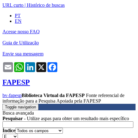
URL curto
|
Histórico de buscas
PT
EN
Acesse nosso FAQ
Guia de Utilização
Envie sua mensagem
Email
WhatsApp
LinkedIn
X
Facebook
FAPESP
bv-fapesp
Biblioteca Virtual da FAPESP
Fonte referencial de
informação para a Pesquisa Apoiada pela FAPESP
Toggle navigation
Busca avançada
Pesquisar
- Utilize aspas para obter um resultado mais específico
Índice