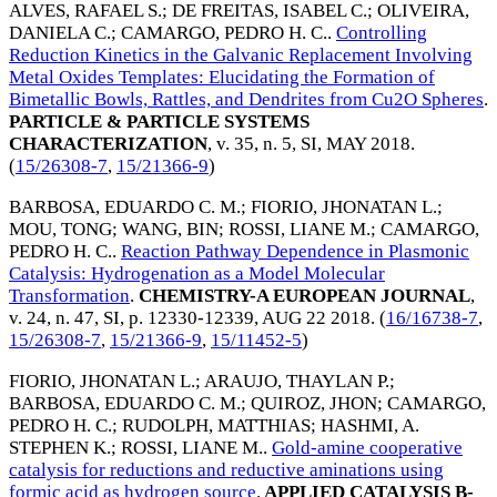
ALVES, RAFAEL S.
;
DE FREITAS, ISABEL C.
;
OLIVEIRA,
DANIELA C.
;
CAMARGO, PEDRO H. C.
.
Controlling
Reduction Kinetics in the Galvanic Replacement Involving
Metal Oxides Templates: Elucidating the Formation of
Bimetallic Bowls, Rattles, and Dendrites from Cu2O Spheres
.
PARTICLE & PARTICLE SYSTEMS
CHARACTERIZATION
, v. 35, n. 5, SI,
MAY 2018
.
(
15/26308-7
,
15/21366-9
)
BARBOSA, EDUARDO C. M.
;
FIORIO, JHONATAN L.
;
MOU, TONG
;
WANG, BIN
;
ROSSI, LIANE M.
;
CAMARGO,
PEDRO H. C.
.
Reaction Pathway Dependence in Plasmonic
Catalysis: Hydrogenation as a Model Molecular
Transformation
.
CHEMISTRY-A EUROPEAN JOURNAL
,
v. 24, n. 47, SI, p. 12330-12339,
AUG 22 2018
. (
16/16738-7
,
15/26308-7
,
15/21366-9
,
15/11452-5
)
FIORIO, JHONATAN L.
;
ARAUJO, THAYLAN P.
;
BARBOSA, EDUARDO C. M.
;
QUIROZ, JHON
;
CAMARGO,
PEDRO H. C.
;
RUDOLPH, MATTHIAS
;
HASHMI, A.
STEPHEN K.
;
ROSSI, LIANE M.
.
Gold-amine cooperative
catalysis for reductions and reductive aminations using
formic acid as hydrogen source
.
APPLIED CATALYSIS B-