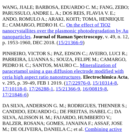
WANG, JIALE
;
BARBOSA, EDUARDO C. M.
;
FANG, ZEBO
;
PARUSSULO, ANDRE L. A.
;
DOS REIS, FLAVIA V. E.
;
ANDO, ROMULO A.
;
ARAKI, KOITI
;
TOMA, HENRIQUE
E.
;
CAMARGO, PEDRO H. C.
.
On the effect of TiO2
nanocrystallites over the plasmonic photodegradation by Au
nanoparticles
.
Journal of Raman Spectroscopy
, v. 49, n. 12,
p. 1953-1960,
DEC 2018
. (
15/21366-9
)
PINHEIRO, VICTOR S.
;
PAZ, EDSON C.
;
AVEIRO, LUCI R.
;
PARREIRA, LUANNA S.
;
SOUZA, FELIPE M.
;
CAMARGO,
PEDRO H. C.
;
SANTOS, MAURO C.
.
Mineralization of
paracetamol using a gas diffusion electrode modified with
ceria high aspect ratio nanostructures
.
Electrochimica Acta
,
v. 295, p. 39-49,
FEB 1 2019
. (
17/22976-0
,
15/10314-8
,
17/10118-0
,
17/26288-1
,
15/21366-9
,
16/00819-8
,
17/21846-6
)
DA SILVA, ANDERSON G. M.
;
RODRIGUES, THENNER S.
;
CANDIDO, EDUARDO G.
;
DE FREITAS, ISABEL C.
;
DA
SILVA, ALISSON H. M.
;
FAJARDO, HUMBERTO V.
;
BALZER, ROSANA
;
GOMES, JANAINA F.
;
ASSAF, JOSE
M.
;
DE OLIVEIRA, DANIELA C.
; et al.
Combining active