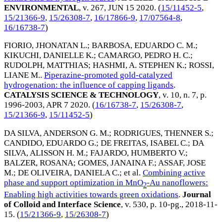
ENVIRONMENTAL
, v. 267,
JUN 15 2020
. (
15/11452-5
,
15/21366-9
,
15/26308-7
,
16/17866-9
,
17/07564-8
,
16/16738-7
)
FIORIO, JHONATAN L.
;
BARBOSA, EDUARDO C. M.
;
KIKUCHI, DANIELLE K.
;
CAMARGO, PEDRO H. C.
;
RUDOLPH, MATTHIAS
;
HASHMI, A. STEPHEN K.
;
ROSSI,
LIANE M.
.
Piperazine-promoted gold-catalyzed
hydrogenation: the influence of capping ligands
.
CATALYSIS SCIENCE & TECHNOLOGY
, v. 10, n. 7, p.
1996-2003,
APR 7 2020
. (
16/16738-7
,
15/26308-7
,
15/21366-9
,
15/11452-5
)
DA SILVA, ANDERSON G. M.
;
RODRIGUES, THENNER S.
;
CANDIDO, EDUARDO G.
;
DE FREITAS, ISABEL C.
;
DA
SILVA, ALISSON H. M.
;
FAJARDO, HUMBERTO V.
;
BALZER, ROSANA
;
GOMES, JANAINA F.
;
ASSAF, JOSE
M.
;
DE OLIVEIRA, DANIELA C.
; et al.
Combining active
phase and support optimization in MnO
-Au nanoflowers:
2
Enabling high activities towards green oxidations
.
Journal
of Colloid and Interface Science
, v. 530, p. 10-pg.,
2018-11-
15
. (
15/21366-9
,
15/26308-7
)