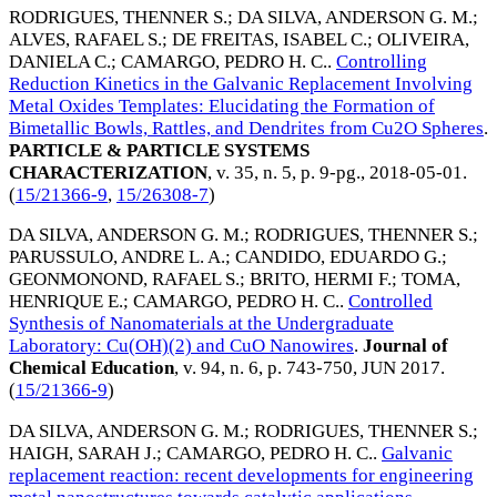
RODRIGUES, THENNER S.
;
DA SILVA, ANDERSON G. M.
;
ALVES, RAFAEL S.
;
DE FREITAS, ISABEL C.
;
OLIVEIRA,
DANIELA C.
;
CAMARGO, PEDRO H. C.
.
Controlling
Reduction Kinetics in the Galvanic Replacement Involving
Metal Oxides Templates: Elucidating the Formation of
Bimetallic Bowls, Rattles, and Dendrites from Cu2O Spheres
.
PARTICLE & PARTICLE SYSTEMS
CHARACTERIZATION
, v. 35, n. 5, p. 9-pg.,
2018-05-01
.
(
15/21366-9
,
15/26308-7
)
DA SILVA, ANDERSON G. M.
;
RODRIGUES, THENNER S.
;
PARUSSULO, ANDRE L. A.
;
CANDIDO, EDUARDO G.
;
GEONMONOND, RAFAEL S.
;
BRITO, HERMI F.
;
TOMA,
HENRIQUE E.
;
CAMARGO, PEDRO H. C.
.
Controlled
Synthesis of Nanomaterials at the Undergraduate
Laboratory: Cu(OH)(2) and CuO Nanowires
.
Journal of
Chemical Education
, v. 94, n. 6, p. 743-750,
JUN 2017
.
(
15/21366-9
)
DA SILVA, ANDERSON G. M.
;
RODRIGUES, THENNER S.
;
HAIGH, SARAH J.
;
CAMARGO, PEDRO H. C.
.
Galvanic
replacement reaction: recent developments for engineering