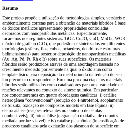
Resumo
Este projeto propõe a utilização de metodologias simples, versáteis e
ambientalmente corretas para a obtenção de materiais híbridos à base
de óxidos metálicos apresentando propriedades controladas
decorados com nanopartículas metálicas. Especificamente,
focaremos nos seguintes sistemas: TiO2, Cu2O, CuO, MnO2, WO3
e óxido de grafeno (GO), que poderão ser sintetizados em diferentes
morfologias (esferas, fios, cubos, octaedros, dendritos e estruturas
bidimensionais) para posterior deposição de nanopartículas metálicas
(Au, Ag, Pd, Pt, Rh e Ir) sobre suas superfícies. Os materiais
híbridos serão produzidos através de uma abordagem baseada no
crescimento mediado por semente na qual o óxido atua como
template físico para deposição do metal oriundo da redução do seu
íon precursor correspondente. Em uma próxima etapa, os materiais
híbridos serão utilizados como catalisadores para uma variedade de
reações relevantes no contexto da síntese química. Em particular,
nos concentraremos em quatro abordagens catalíticas: i) catálise
heterogênea "convencional" (redução do 4-nitrofenol, acoplamento
de Suzuki, oxidação de compostos modelo em fase líquida; ii)
eletrocatálise (reações relevantes no contexto de células
combustíveis); iii) fotocatálise (degradação oxidativa de corantes
mediada por luz visível); e iv) catálise plasmônica (intensificação de
processos catalíticos pela excitação dos plasmon de superfície em