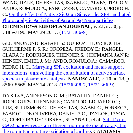
WANG, JIALE
;
DE FREITAS, ISABEL C.
;
ALVES, TIAGO V.
;
ANDO, ROMULO A.
;
FANG, ZEBO
;
CAMARGO, PEDRO H.
C.
.
On the Effect of Native SiO2 on Si over the SPR-mediated
Photocatalytic Activities of Au and Ag Nanoparticles
.
CHEMISTRY-A EUROPEAN JOURNAL
, v. 23, n. 30, p.
7185-7190,
MAY 29 2017
. (
15/21366-9
)
GEONMONOND, RAFAEL S.
;
QUIROZ, JHON
;
ROCHA,
GUILHERME F. S. R.
;
OROPEZA, FREDDY E.
;
RANGEL,
CLARA J.
;
RODRIGUES, THENNER S.
;
HOFMANN, JAN P.
;
HENSEN, EMIEL J. M.
;
ANDO, ROMULO A.
;
CAMARGO,
PEDRO H. C.
.
Marrying SPR excitation and metal-support
interactions: unravelling the contribution of active surface
species in plasmonic catalysis
.
NANOSCALE
, v. 10, n. 18, p.
8560-8568,
MAY 14 2018
. (
15/26308-7
,
15/21366-9
)
DA SILVA, ANDERSON G. M.
;
BATALHA, DANIEL C.
;
RODRIGUES, THENNER S.
;
CANDIDO, EDUARDO G.
;
LUZ, SULUSMON C.
;
DE FREITAS, ISABEL C.
;
FONSECA,
FABIO C.
;
DE OLIVEIRA, DANIELA C.
;
TAYLOR, JASON
G.
;
CORDOBA DE TORRESI, SUSANA I.
; et al.
Sub-15 nm
CeO2 nanowires as an efficient non-noble metal catalyst in
the room-temperature oxidation of aniline
.
CATALYSIS