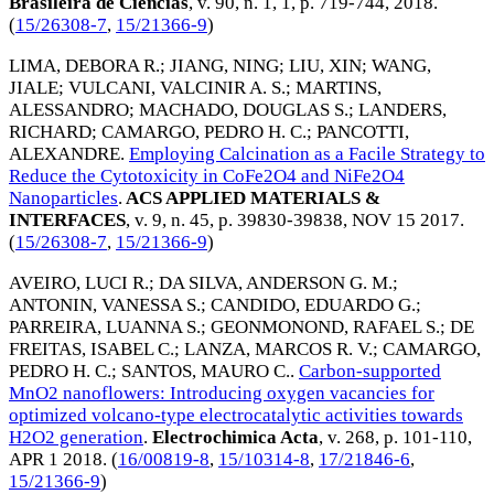
Brasileira de Ciências
, v. 90, n. 1, 1, p. 719-744,
2018
.
(
15/26308-7
,
15/21366-9
)
LIMA, DEBORA R.
;
JIANG, NING
;
LIU, XIN
;
WANG,
JIALE
;
VULCANI, VALCINIR A. S.
;
MARTINS,
ALESSANDRO
;
MACHADO, DOUGLAS S.
;
LANDERS,
RICHARD
;
CAMARGO, PEDRO H. C.
;
PANCOTTI,
ALEXANDRE
.
Employing Calcination as a Facile Strategy to
Reduce the Cytotoxicity in CoFe2O4 and NiFe2O4
Nanoparticles
.
ACS APPLIED MATERIALS &
INTERFACES
, v. 9, n. 45, p. 39830-39838,
NOV 15 2017
.
(
15/26308-7
,
15/21366-9
)
AVEIRO, LUCI R.
;
DA SILVA, ANDERSON G. M.
;
ANTONIN, VANESSA S.
;
CANDIDO, EDUARDO G.
;
PARREIRA, LUANNA S.
;
GEONMONOND, RAFAEL S.
;
DE
FREITAS, ISABEL C.
;
LANZA, MARCOS R. V.
;
CAMARGO,
PEDRO H. C.
;
SANTOS, MAURO C.
.
Carbon-supported
MnO2 nanoflowers: Introducing oxygen vacancies for
optimized volcano-type electrocatalytic activities towards
H2O2 generation
.
Electrochimica Acta
, v. 268, p. 101-110,
APR 1 2018
. (
16/00819-8
,
15/10314-8
,
17/21846-6
,
15/21366-9
)