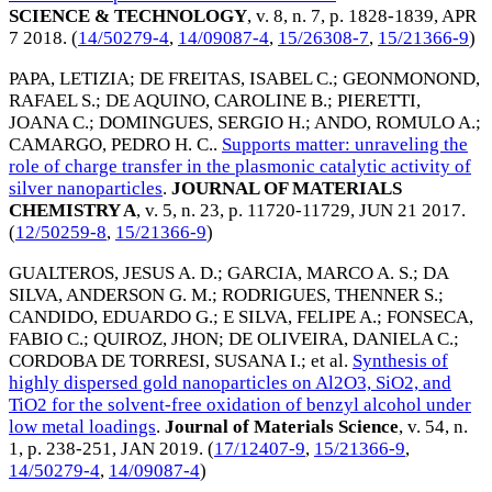
SCIENCE & TECHNOLOGY
, v. 8, n. 7, p. 1828-1839,
APR
7 2018
. (
14/50279-4
,
14/09087-4
,
15/26308-7
,
15/21366-9
)
PAPA, LETIZIA
;
DE FREITAS, ISABEL C.
;
GEONMONOND,
RAFAEL S.
;
DE AQUINO, CAROLINE B.
;
PIERETTI,
JOANA C.
;
DOMINGUES, SERGIO H.
;
ANDO, ROMULO A.
;
CAMARGO, PEDRO H. C.
.
Supports matter: unraveling the
role of charge transfer in the plasmonic catalytic activity of
silver nanoparticles
.
JOURNAL OF MATERIALS
CHEMISTRY A
, v. 5, n. 23, p. 11720-11729,
JUN 21 2017
.
(
12/50259-8
,
15/21366-9
)
GUALTEROS, JESUS A. D.
;
GARCIA, MARCO A. S.
;
DA
SILVA, ANDERSON G. M.
;
RODRIGUES, THENNER S.
;
CANDIDO, EDUARDO G.
;
E SILVA, FELIPE A.
;
FONSECA,
FABIO C.
;
QUIROZ, JHON
;
DE OLIVEIRA, DANIELA C.
;
CORDOBA DE TORRESI, SUSANA I.
; et al.
Synthesis of
highly dispersed gold nanoparticles on Al2O3, SiO2, and
TiO2 for the solvent-free oxidation of benzyl alcohol under
low metal loadings
.
Journal of Materials Science
, v. 54, n.
1, p. 238-251,
JAN 2019
. (
17/12407-9
,
15/21366-9
,
14/50279-4
,
14/09087-4
)