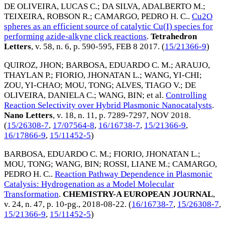
DE OLIVEIRA, LUCAS C.
;
DA SILVA, ADALBERTO M.
;
TEIXEIRA, ROBSON R.
;
CAMARGO, PEDRO H. C.
.
Cu2O
spheres as an efficient source of catalytic Cu(I) species for
performing azide-alkyne click reactions
.
Tetrahedron
Letters
, v. 58, n. 6, p. 590-595,
FEB 8 2017
. (
15/21366-9
)
QUIROZ, JHON
;
BARBOSA, EDUARDO C. M.
;
ARAUJO,
THAYLAN P.
;
FIORIO, JHONATAN L.
;
WANG, YI-CHI
;
ZOU, YI-CHAO
;
MOU, TONG
;
ALVES, TIAGO V.
;
DE
OLIVEIRA, DANIELA C.
;
WANG, BIN
; et al.
Controlling
Reaction Selectivity over Hybrid Plasmonic Nanocatalysts
.
Nano Letters
, v. 18, n. 11, p. 7289-7297,
NOV 2018
.
(
15/26308-7
,
17/07564-8
,
16/16738-7
,
15/21366-9
,
16/17866-9
,
15/11452-5
)
BARBOSA, EDUARDO C. M.
;
FIORIO, JHONATAN L.
;
MOU, TONG
;
WANG, BIN
;
ROSSI, LIANE M.
;
CAMARGO,
PEDRO H. C.
.
Reaction Pathway Dependence in Plasmonic
Catalysis: Hydrogenation as a Model Molecular
Transformation
.
CHEMISTRY-A EUROPEAN JOURNAL
,
v. 24, n. 47, p. 10-pg.,
2018-08-22
. (
16/16738-7
,
15/26308-7
,
15/21366-9
,
15/11452-5
)