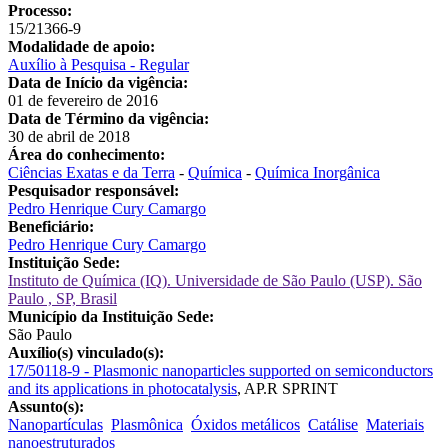
Processo:
15/21366-9
Modalidade de apoio:
Auxílio à Pesquisa - Regular
Data de Início da vigência:
01 de fevereiro de 2016
Data de Término da vigência:
30 de abril de 2018
Área do conhecimento:
Ciências Exatas e da Terra
-
Química
-
Química Inorgânica
Pesquisador responsável:
Pedro Henrique Cury Camargo
Beneficiário:
Pedro Henrique Cury Camargo
Instituição Sede:
Instituto de Química (IQ). Universidade de São Paulo (USP). São
Paulo , SP, Brasil
Município da Instituição Sede:
São Paulo
Auxílio(s) vinculado(s):
17/50118-9 - Plasmonic nanoparticles supported on semiconductors
and its applications in photocatalysis
,
AP.R SPRINT
Assunto(s):
Nanopartículas
Plasmônica
Óxidos metálicos
Catálise
Materiais
nanoestruturados