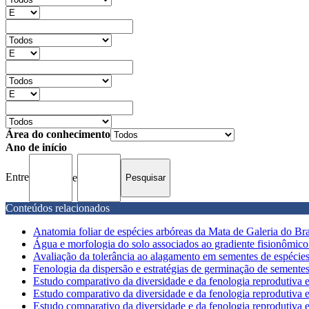
Área do conhecimento
Ano de início
Entre
e
Conteúdos relacionados
Anatomia foliar de espécies arbóreas da Mata de Galeria do Bra
Água e morfologia do solo associados ao gradiente fisionômico f
Avaliação da tolerância ao alagamento em sementes de espécies
Fenologia da dispersão e estratégias de germinação de sementes 
Estudo comparativo da diversidade e da fenologia reprodutiva e 
Estudo comparativo da diversidade e da fenologia reprodutiva e 
Estudo comparativo da diversidade e da fenologia reprodutiva e 