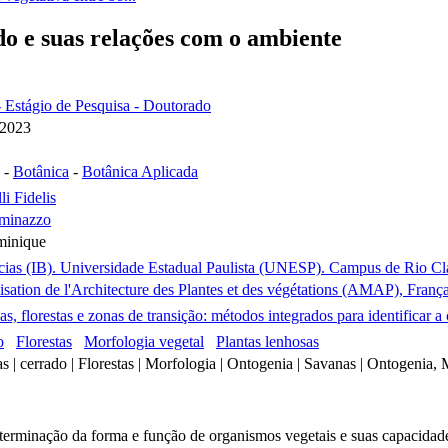
do e suas relações com o ambiente
- Estágio de Pesquisa - Doutorado
 2023
-
Botânica
-
Botânica Aplicada
i Fidelis
minazzo
minique
ncias (IB). Universidade Estadual Paulista (UNESP). Campus de Rio Cla
sation de l'Architecture des Plantes et des végétations (AMAP), Franç
s, florestas e zonas de transição: métodos integrados para identificar a
o
Florestas
Morfologia vegetal
Plantas lenhosas
as | cerrado | Florestas | Morfologia | Ontogenia | Savanas | Ontogenia,
terminação da forma e função de organismos vegetais e suas capacidades