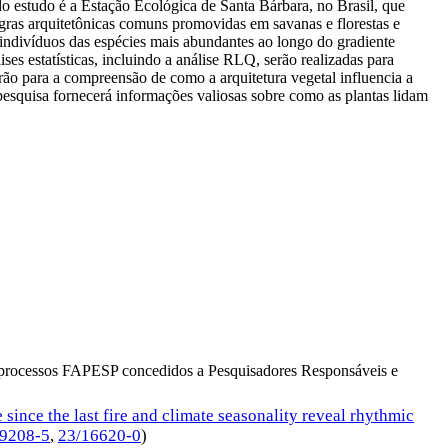
 do estudo é a Estação Ecológica de Santa Bárbara, no Brasil, que
egras arquitetônicas comuns promovidas em savanas e florestas e
 indivíduos das espécies mais abundantes ao longo do gradiente
s estatísticas, incluindo a análise RLQ, serão realizadas para
uirão para a compreensão de como a arquitetura vegetal influencia a
pesquisa fornecerá informações valiosas sobre como as plantas lidam
os processos FAPESP concedidos a Pesquisadores Responsáveis e
 since the last fire and climate seasonality reveal rhythmic
09208-5
,
23/16620-0
)