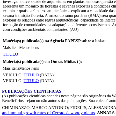
investigar a diversidade de arquiteturas em plantas lenhosas que são 
apresenta um mosaico de florestas e savanas expostas a condições cli
examinar quais parâmetros arquitetônicos explicam a capacidade das p
savana-transição-floresta. A massa do ramo por área (BMA) será quant
explorar as relações entre regras arquitetônicas, capacidade de interc
formação de comunidades e a adaptação a diferentes ecossistemas. Ao
com condições ambientais contrastantes. (AU)
Matéria(s) publicada(s) na Agência FAPESP sobre a bolsa:
Mais itens
Menos itens
TITULO
Matéria(s) publicada(s) em Outras Mídias (
):
Mais itens
Menos itens
VEICULO:
TITULO
(DATA)
VEICULO:
TITULO
(DATA)
PUBLICAÇÕES CIENTÍFICAS
(As publicações científicas contidas nesta página são originárias 
Beneficiários, sejam ou não autores das publicações. Sua coleta é aut
CHIMINAZZO, MARCO ANTONIO
;
FIDELIS, ALESSANDR
and annual growth rates of Cerrado's woody plants
.
ANNALS 