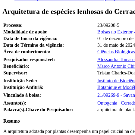
Arquitetura de espécies lenhosas do Cerra
Processo:
23/09208-5
Modalidade de apoio:
Bolsas no Exterior 
Data de Início da vigência:
01 de dezembro de
Data de Término da vigência:
31 de maio de 2024
Área de conhecimento:
Ciências Biológicas
Pesquisador responsável:
Alessandra Tomasell
Beneficiário:
Marco Antonio Chi
Supervisor:
Tristan Charles-Do
Instituição Sede:
Instituto de Biociê
Instituição Anfitriã:
Botanique et Modéli
Vinculado à bolsa:
21/09269-9 - Savana
Assunto(s):
Ontogenia
Cerrad
Palavra(s)-Chave do Pesquisador:
arquitetura de plant
Resumo
A arquitetura adotada por plantas desempenha um papel crucial na de