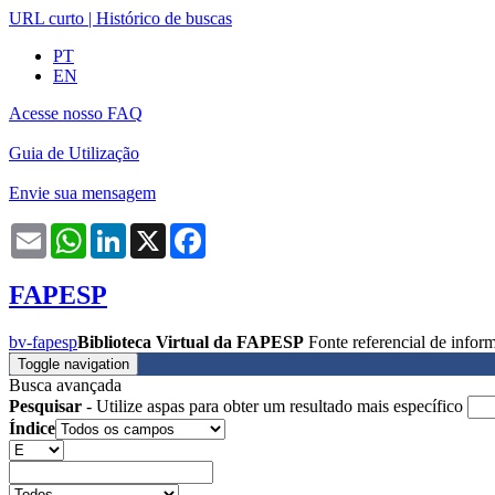
URL curto
|
Histórico de buscas
PT
EN
Acesse nosso FAQ
Guia de Utilização
Envie sua mensagem
Email
WhatsApp
LinkedIn
X
Facebook
FAPESP
bv-fapesp
Biblioteca Virtual da FAPESP
Fonte referencial de info
Toggle navigation
Busca avançada
Pesquisar
- Utilize aspas para obter um resultado mais específico
Índice