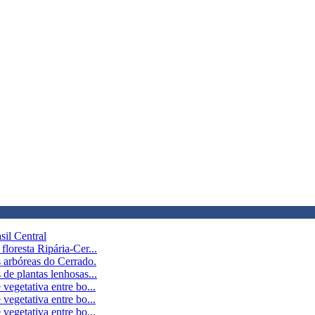
sil Central
loresta Ripária-Cer...
 arbóreas do Cerrado.
de plantas lenhosas...
vegetativa entre bo...
vegetativa entre bo...
vegetativa entre bo...