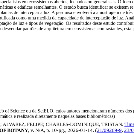
especialistas em ecossistemas abertos, fechados ou generalistas. O foco
máticas e edáficas semelhantes. O estudo busca identificar se existem r
lantas de interceptar a luz. A pesquisa envolverá a amostragem de três
ificada como uma medida da capacidade de interceptação de luz. Análise
eptação de luz e tipos de vegetação. Os resultados deste estudo contrib
 desvendar padrões de arquitetura em ecossistemas contrastantes, esta 
da Web of Science ou da SciELO, cujos autores mencionaram números d
omática e realizada diretamente naquelas bases bibliométricas)
A
;
ALVAREZ, FELIPE
;
CHARLES-DOMINIQUE, TRISTAN
.
Time
OF BOTANY
, v. N/A, p. 10-pg.,
2026-01-14
. (
21/09269-9
,
23/