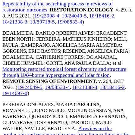
Repeatability of the searching process in reviews of
restoration outcomes
.
RESTORATION ECOLOGY
, v. 29, n.
8,
AUG 2021
. (
19/23908-4
,
19/24049-5
,
18/18416-2
,
18/21338-3
,
13/50718-5
,
19/08533-4
)
DE ALMEIDA, DANILO ROBERTI ALVES
;
BROADBENT,
EBEN NORTH
;
FERREIRA, MATHEUS PINHEIRO
;
MELI,
PAULA
;
ZAMBRANO, ANGELICA MARIA ALMEYDA
;
GORGENS, ERIC BASTOS
;
RESENDE, ANGELICA FARIA
;
DE ALMEIDA, CATHERINE TORRES
;
DO AMARAL,
CIBELE HUMMEL
;
CORTE, ANA PAULA DALLA
; et al.
Monitoring restored tropical forest diversity and structure
through UAV-borne hyperspectral and lidar fusion
.
REMOTE SENSING OF ENVIRONMENT
, v. 264,
OCT
2021
. (
19/24049-5
,
19/08533-4
,
18/21338-3
,
18/18416-2
,
19/14697-0
)
PEREIRA GONCALVES, MARIA CAROLINA
;
ROMANELLI, JOAO PAULO
;
MOULIN CANSIAN, ANA
BARBARA
;
QUEIROZ PUCCI, EMANOELA FERNANDA
;
GUIMARAES, JOSE RENATO
;
TARDIOLI, PAULO
WALDIR
;
SAVILLE, BRADLEY A.
.
A review on the
production and recovery of sugars from lignocellulosics for