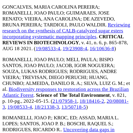
GONCALVES, MARIA CAROLINA PEREIRA
;
ROMANELLI, JOAO PAULO
;
GUIMARAES, JOSE
RENATO
;
VIEIRA, ANA CAROLINA
;
DE AZEVEDO,
BRUNA PEREIRA
;
TARDIOLI, PAULO WALDIR
.
Reviewing
research on the synthesis of CALB-catalyzed sugar esters
incorporating systematic mapping principles
.
CRITICAL
REVIEWS IN BIOTECHNOLOGY
, v. 41, n. 6, p. 865-878,
AUG 18 2021
. (
19/08533-4
,
19/23908-4
,
16/10636-8
)
ROMANELLI, JOAO PAULO
;
MELI, PAULA
;
BISPO
SANTOS, JOAO PAULO
;
JACOB, IGOR NOGUEIRA
;
SOUZA, LUKAS RODRIGUES
;
RODRIGUES, ANDRE
VIEIRA
;
TREVISAN, DIEGO PERUCHI
;
HUANG,
CHUNBO
;
ALMEIDA, DANILO R. A.
;
SILVA, LUIZ G. M.
; et
al.
Biodiversity responses to restoration across the Brazilian
Atlantic Forest
.
Science of The Total Environment
, v. 821,
p. 10-pg.,
2022-05-15
. (
21/07958-1
,
18/18416-2
,
20/08081-
3
,
19/08533-4
,
18/21338-3
,
13/50718-5
)
ROMANELLI, JOAO P.
;
KROC, ED
;
ASSAD, MARIA L.
LOPES
;
SANTOS, JOAO P. B.
;
BOSCHI, RAQUEL S.
;
RODRIGUES, RICARDO R.
.
Uncovering data gaps in