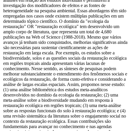
análises em relação aos estudos individuais e permitirem a
investigação dos modificadores de efeitos e as fontes de
heterogeneidade na pesquisa ambiental. Essas abordagens têm sido
empregadas nos casos onde existem múltiplas publicações em um
determinado tópico científico. O domínio da "ecologia da
restauração" OR "restauração ecológica" tem desenvolvido um
amplo corpo de literatura, que representa um total de 4,680
publicações na Web of Science (1988-2018). Mesmo que vários
avanços já tenham sido conquistados, melhorias significativas ainda
são necessárias para sustentar cientificamente as ações de
restauração em larga escala. Por exemplo, os estudos sobre a
biodiversidade, solos e as questões sociais da restauração ecológica
em regiões tropicais ainda apresentam várias lacunas de
conhecimento. Nesse sentido, as sínteses de pesquisas podem
melhorar substancialmente o entendimento dos fenômenos sociais e
ecológicos da restauração, de forma custo-efetiva e considerando a
análise de largas escalas espaciais. Assim, propomos nesse estudo:
(1) uma análise bibliométrica dos estudos meta-analíticos
desenvolvidos no domínio da ecologia da restauração; (2) uma
meta-análise sobre a biodiversidade mudando em resposta à
restauração ecológica em regiões tropicais; (3) uma meta-análise
sobre as respostas funcionais do solo à restauração ecológica; e (4)
uma revisão sistemática da literatura sobre o engajamento social no
contexto da restauração ecológica. Essas contribuições são
fundamentais para avançar no conhecimento e nas agendas