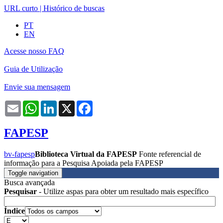
URL curto
|
Histórico de buscas
PT
EN
Acesse nosso FAQ
Guia de Utilização
Envie sua mensagem
Email
WhatsApp
LinkedIn
X
Facebook
FAPESP
bv-fapesp
Biblioteca Virtual da FAPESP
Fonte referencial de
informação para a Pesquisa Apoiada pela FAPESP
Toggle navigation
Busca avançada
Pesquisar
- Utilize aspas para obter um resultado mais específico
Índice