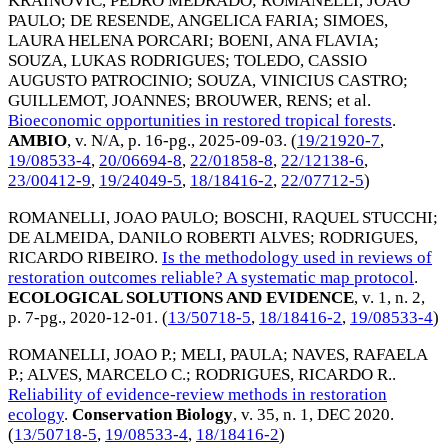
KRAINOVIC, PEDRO MEDRADO
;
ROMANELLI, JOAO
PAULO
;
DE RESENDE, ANGELICA FARIA
;
SIMOES,
LAURA HELENA PORCARI
;
BOENI, ANA FLAVIA
;
SOUZA, LUKAS RODRIGUES
;
TOLEDO, CASSIO
AUGUSTO PATROCINIO
;
SOUZA, VINICIUS CASTRO
;
GUILLEMOT, JOANNES
;
BROUWER, RENS
; et al.
Bioeconomic opportunities in restored tropical forests
.
AMBIO
, v. N/A, p. 16-pg.,
2025-09-03
. (
19/21920-7
,
19/08533-4
,
20/06694-8
,
22/01858-8
,
22/12138-6
,
23/00412-9
,
19/24049-5
,
18/18416-2
,
22/07712-5
)
ROMANELLI, JOAO PAULO
;
BOSCHI, RAQUEL STUCCHI
;
DE ALMEIDA, DANILO ROBERTI ALVES
;
RODRIGUES,
RICARDO RIBEIRO
.
Is the methodology used in reviews of
restoration outcomes reliable? A systematic map protocol
.
ECOLOGICAL SOLUTIONS AND EVIDENCE
, v. 1, n. 2,
p. 7-pg.,
2020-12-01
. (
13/50718-5
,
18/18416-2
,
19/08533-4
)
ROMANELLI, JOAO P.
;
MELI, PAULA
;
NAVES, RAFAELA
P.
;
ALVES, MARCELO C.
;
RODRIGUES, RICARDO R.
.
Reliability of evidence-review methods in restoration
ecology
.
Conservation Biology
, v. 35, n. 1,
DEC 2020
.
(
13/50718-5
,
19/08533-4
,
18/18416-2
)