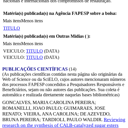
nacionais e internacionais dos compromissos de restauração.
Matéria(s) publicada(s) na Agência FAPESP sobre a bolsa:
Mais itens
Menos itens
TITULO
Matéria(s) publicada(s) em Outras Mídias (
):
Mais itens
Menos itens
VEICULO:
TITULO
(DATA)
VEICULO:
TITULO
(DATA)
PUBLICAÇÕES CIENTÍFICAS
(14)
(As publicações científicas contidas nesta página são originárias da
Web of Science ou da SciELO, cujos autores mencionaram números
dos processos FAPESP concedidos a Pesquisadores Responsáveis e
Beneficiários, sejam ou não autores das publicações. Sua coleta é
automática e realizada diretamente naquelas bases bibliométricas)
GONCALVES, MARIA CAROLINA PEREIRA
;
ROMANELLI, JOAO PAULO
;
GUIMARAES, JOSE
RENATO
;
VIEIRA, ANA CAROLINA
;
DE AZEVEDO,
BRUNA PEREIRA
;
TARDIOLI, PAULO WALDIR
.
Reviewing
research on the synthesis of CALB-catalyzed sugar esters