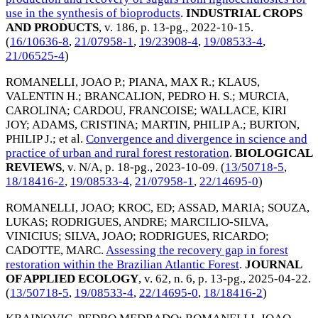
use in the synthesis of bioproducts
.
INDUSTRIAL CROPS
AND PRODUCTS
, v. 186, p. 13-pg.,
2022-10-15
.
(
16/10636-8
,
21/07958-1
,
19/23908-4
,
19/08533-4
,
21/06525-4
)
ROMANELLI, JOAO P.
;
PIANA, MAX R.
;
KLAUS,
VALENTIN H.
;
BRANCALION, PEDRO H. S.
;
MURCIA,
CAROLINA
;
CARDOU, FRANCOISE
;
WALLACE, KIRI
JOY
;
ADAMS, CRISTINA
;
MARTIN, PHILIP A.
;
BURTON,
PHILIP J.
; et al.
Convergence and divergence in science and
practice of urban and rural forest restoration
.
BIOLOGICAL
REVIEWS
, v. N/A, p. 18-pg.,
2023-10-09
. (
13/50718-5
,
18/18416-2
,
19/08533-4
,
21/07958-1
,
22/14695-0
)
ROMANELLI, JOAO
;
KROC, ED
;
ASSAD, MARIA
;
SOUZA,
LUKAS
;
RODRIGUES, ANDRE
;
MARCILIO-SILVA,
VINICIUS
;
SILVA, JOAO
;
RODRIGUES, RICARDO
;
CADOTTE, MARC
.
Assessing the recovery gap in forest
restoration within the Brazilian Atlantic Forest
.
JOURNAL
OF APPLIED ECOLOGY
, v. 62, n. 6, p. 13-pg.,
2025-04-22
.
(
13/50718-5
,
19/08533-4
,
22/14695-0
,
18/18416-2
)