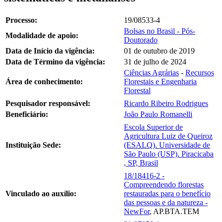
Processo:
19/08533-4
Bolsas no Brasil - Pós-
Modalidade de apoio:
Doutorado
Data de Início da vigência:
01 de outubro de 2019
Data de Término da vigência:
31 de julho de 2024
Ciências Agrárias
-
Recursos
Área de conhecimento:
Florestais e Engenharia
Florestal
Pesquisador responsável:
Ricardo Ribeiro Rodrigues
Beneficiário:
João Paulo Romanelli
Escola Superior de
Agricultura Luiz de Queiroz
Instituição Sede:
(ESALQ). Universidade de
São Paulo (USP). Piracicaba
, SP, Brasil
18/18416-2 -
Compreendendo florestas
Vinculado ao auxílio:
restauradas para o benefício
das pessoas e da natureza -
NewFor
, AP.BTA.TEM