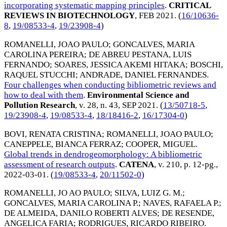
incorporating systematic mapping principles
.
CRITICAL
REVIEWS IN BIOTECHNOLOGY
,
FEB 2021
. (
16/10636-
8
,
19/08533-4
,
19/23908-4
)
ROMANELLI, JOAO PAULO
;
GONCALVES, MARIA
CAROLINA PEREIRA
;
DE ABREU PESTANA, LUIS
FERNANDO
;
SOARES, JESSICA AKEMI HITAKA
;
BOSCHI,
RAQUEL STUCCHI
;
ANDRADE, DANIEL FERNANDES
.
Four challenges when conducting bibliometric reviews and
how to deal with them
.
Environmental Science and
Pollution Research
, v. 28, n. 43,
SEP 2021
. (
13/50718-5
,
19/23908-4
,
19/08533-4
,
18/18416-2
,
16/17304-0
)
BOVI, RENATA CRISTINA
;
ROMANELLI, JOAO PAULO
;
CANEPPELE, BIANCA FERRAZ
;
COOPER, MIGUEL
.
Global trends in dendrogeomorphology: A bibliometric
assessment of research outputs
.
CATENA
, v. 210, p. 12-pg.,
2022-03-01
. (
19/08533-4
,
20/11502-0
)
ROMANELLI, JO AO PAULO
;
SILVA, LUIZ G. M.
;
GONCALVES, MARIA CAROLINA P.
;
NAVES, RAFAELA P.
;
DE ALMEIDA, DANILO ROBERTI ALVES
;
DE RESENDE,
ANGELICA FARIA
;
RODRIGUES, RICARDO RIBEIRO
.