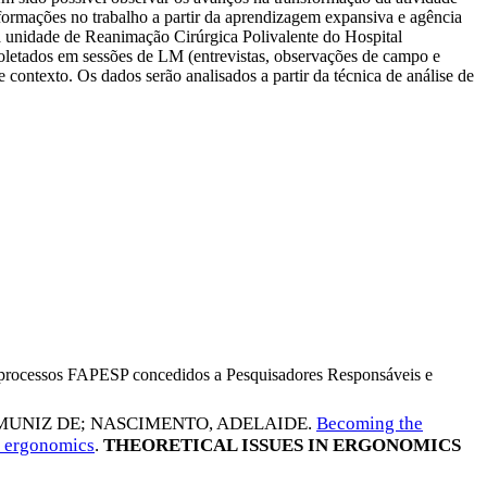
nsformações no trabalho a partir da aprendizagem expansiva e agência
a unidade de Reanimação Cirúrgica Polivalente do Hospital
e coletados em sessões de LM (entrevistas, observações de campo e
ntexto. Os dados serão analisados a partir da técnica de análise de
os processos FAPESP concedidos a Pesquisadores Responsáveis e
MUNIZ DE
;
NASCIMENTO, ADELAIDE
.
Becoming the
d ergonomics
.
THEORETICAL ISSUES IN ERGONOMICS