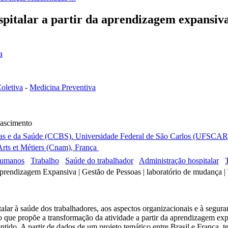
pitalar a partir da aprendizagem expansiva
a
oletiva
-
Medicina Preventiva
Nascimento
cas e da Saúde (CCBS). Universidade Federal de São Carlos (UFSCAR).
Arts et Métiers (Cnam), França
humanos
Trabalho
Saúde do trabalhador
Administração hospitalar
rendizagem Expansiva | Gestão de Pessoas | laboratório de mudança | T
lar à saúde dos trabalhadores, aos aspectos organizacionais e à segur
que propõe a transformação da atividade a partir da aprendizagem ex
tido. A partir de dados de um projeto temático entre Brasil e França, 