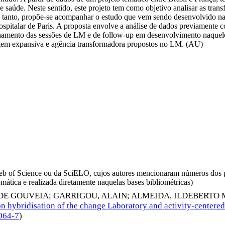
 de saúde. Neste sentido, este projeto tem como objetivo analisar as tra
ara tanto, propõe-se acompanhar o estudo que vem sendo desenvolvido n
 Hospitalar de Paris. A proposta envolve a análise de dados previament
amento das sessões de LM e de follow-up em desenvolvimento naquele co
zagem expansiva e agência transformadora propostos no LM. (AU)
da Web of Science ou da SciELO, cujos autores mencionaram números d
omática e realizada diretamente naquelas bases bibliométricas)
DE GOUVEIA
;
GARRIGOU, ALAIN
;
ALMEIDA, ILDEBERTO 
n hybridisation of the change Laboratory and activity-centere
064-7
)