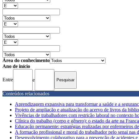
Área do conhecimento
Ano de início
Entre
e
Conteúdos relacionados
Aprendizagem expansiva para transformar a saúde e a seguranç
Projeto de ampliação e atualização do acervo de livros da bibliot
Vivências de trabalhadores com restrição laboral no contexto ho
Clínica do trabalho (corpo e gênero): o estado da arte na França
Educação permanente: estratégias realizadas por enfermeiros de 
A formação profissional e moral do trabalhador pelo senai nas
Desenvolvimento colaborativo para a prevenção de acidentes e 