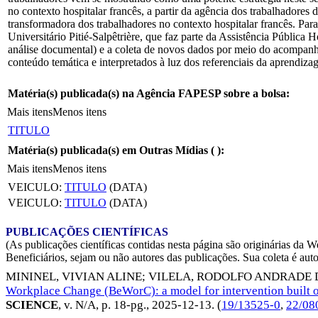
no contexto hospitalar francês, a partir da agência dos trabalhadores
transformadora dos trabalhadores no contexto hospitalar francês. P
Universitário Pitié-Salpêtrière, que faz parte da Assistência Pública
análise documental) e a coleta de novos dados por meio do acompanh
conteúdo temática e interpretados à luz dos referenciais da aprendi
Matéria(s) publicada(s) na Agência FAPESP sobre a bolsa:
Mais itens
Menos itens
TITULO
Matéria(s) publicada(s) em Outras Mídias (
):
Mais itens
Menos itens
VEICULO:
TITULO
(DATA)
VEICULO:
TITULO
(DATA)
PUBLICAÇÕES CIENTÍFICAS
(As publicações científicas contidas nesta página são originárias 
Beneficiários, sejam ou não autores das publicações. Sua coleta é aut
MININEL, VIVIAN ALINE
;
VILELA, RODOLFO ANDRADE 
Workplace Change (BeWorC): a model for intervention built o
SCIENCE
, v. N/A, p. 18-pg.,
2025-12-13
. (
19/13525-0
,
22/08