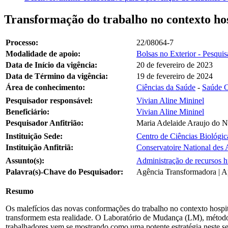
Transformação do trabalho no contexto hos
Processo:
22/08064-7
Modalidade de apoio:
Bolsas no Exterior - Pesquis
Data de Início da vigência:
20 de fevereiro de 2023
Data de Término da vigência:
19 de fevereiro de 2024
Área de conhecimento:
Ciências da Saúde
-
Saúde C
Pesquisador responsável:
Vivian Aline Mininel
Beneficiário:
Vivian Aline Mininel
Pesquisador Anfitrião:
Maria Adelaide Araujo do 
Instituição Sede:
Centro de Ciências Biológi
Instituição Anfitriã:
Conservatoire National des 
Assunto(s):
Administração de recursos 
Palavra(s)-Chave do Pesquisador:
Agência Transformadora | Ap
Resumo
Os malefícios das novas conformações do trabalho no contexto hospita
transformem esta realidade. O Laboratório de Mudança (LM), método 
trabalhadores vem se mostrando como uma potente estratégia neste sen