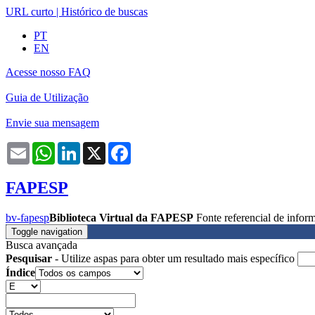
URL curto
|
Histórico de buscas
PT
EN
Acesse nosso FAQ
Guia de Utilização
Envie sua mensagem
Email
WhatsApp
LinkedIn
X
Facebook
FAPESP
bv-fapesp
Biblioteca Virtual da FAPESP
Fonte referencial de info
Toggle navigation
Busca avançada
Pesquisar
- Utilize aspas para obter um resultado mais específico
Índice