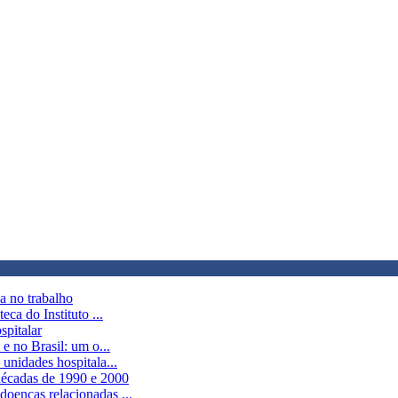
a no trabalho
eca do Instituto ...
spitalar
 e no Brasil: um o...
unidades hospitala...
 décadas de 1990 e 2000
doenças relacionadas ...