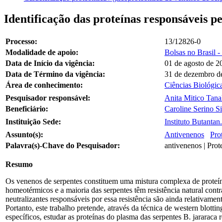
Identificação das proteínas responsáveis 
Processo:
13/12826-0
Modalidade de apoio:
Bolsas no Brasil - 
Data de Início da vigência:
01 de agosto de 2
Data de Término da vigência:
31 de dezembro d
Área de conhecimento:
Ciências Biológic
Pesquisador responsável:
Anita Mitico Tan
Beneficiário:
Caroline Serino Si
Instituição Sede:
Instituto Butantan
Assunto(s):
Antivenenos
Pro
Palavra(s)-Chave do Pesquisador:
antivenenos | Prot
Resumo
Os venenos de serpentes constituem uma mistura complexa de proteín
homeotérmicos e a maioria das serpentes têm resistência natural co
neutralizantes responsáveis por essa resistência são ainda relativame
Portanto, este trabalho pretende, através da técnica de western blotti
específicos, estudar as proteínas do plasma das serpentes B. jararaca