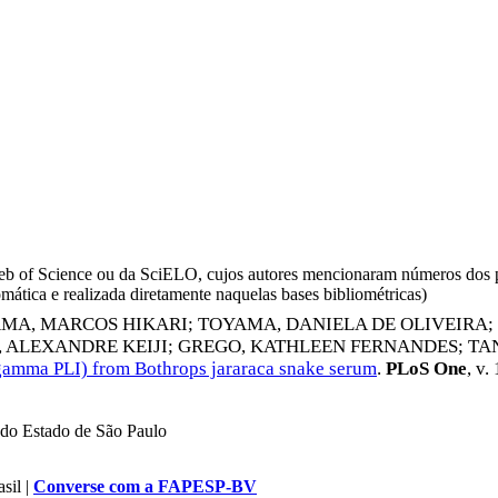
da Web of Science ou da SciELO, cujos autores mencionaram números d
omática e realizada diretamente naquelas bases bibliométricas)
MA, MARCOS HIKARI
;
TOYAMA, DANIELA DE OLIVEIRA
;
 ALEXANDRE KEIJI
;
GREGO, KATHLEEN FERNANDES
;
TA
 (gamma PLI) from Bothrops jararaca snake serum
.
PLoS One
, v.
do Estado de São Paulo
sil |
Converse com a FAPESP-BV