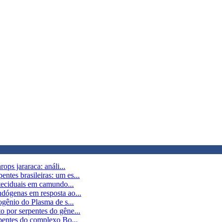
ops jararaca: análi...
tes brasileiras: um es...
 teciduais em camundo...
dógenas em resposta ao...
ogênio do Plasma de s...
 por serpentes do gêne...
pentes do complexo Bo...