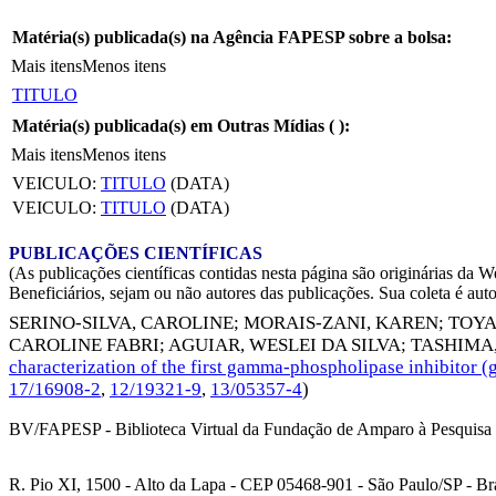
Matéria(s) publicada(s) na Agência FAPESP sobre a bolsa:
Mais itens
Menos itens
TITULO
Matéria(s) publicada(s) em Outras Mídias (
):
Mais itens
Menos itens
VEICULO:
TITULO
(DATA)
VEICULO:
TITULO
(DATA)
PUBLICAÇÕES CIENTÍFICAS
(As publicações científicas contidas nesta página são originárias 
Beneficiários, sejam ou não autores das publicações. Sua coleta é aut
SERINO-SILVA, CAROLINE
;
MORAIS-ZANI, KAREN
;
TOYA
CAROLINE FABRI
;
AGUIAR, WESLEI DA SILVA
;
TASHIMA,
characterization of the first gamma-phospholipase inhibitor
17/16908-2
,
12/19321-9
,
13/05357-4
)
BV/FAPESP - Biblioteca Virtual da Fundação de Amparo à Pesquisa 
R. Pio XI, 1500 - Alto da Lapa - CEP 05468-901 - São Paulo/SP - Bra