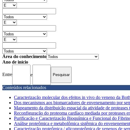
Área do conhecimento
Ano de início
Entre
e
Conteúdos relacionados
Caracterização molecular dos efeitos in vivo do veneno da Bothr
Dos mecanismos aos biomarcadores de envenenamento por serpen
Mapeamento da distribuição espacial da atividade de proteases
Reconfiguração do proteoma cardíaco mediada por proteases en
Purificação e Caracterização Bioquímica e Funcional do Fibrin
Análise proteômica e metabolômica sistêmica do envenenemento
Caracterização proteômica / glicoproteômica de venenos de ser