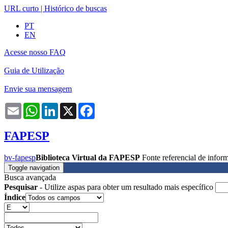
URL curto
|
Histórico de buscas
PT
EN
Acesse nosso FAQ
Guia de Utilização
Envie sua mensagem
Email
WhatsApp
LinkedIn
X
Facebook
FAPESP
bv-fapesp
Biblioteca Virtual da FAPESP
Fonte referencial de info
Toggle navigation
Busca avançada
Pesquisar
- Utilize aspas para obter um resultado mais específico
Índice