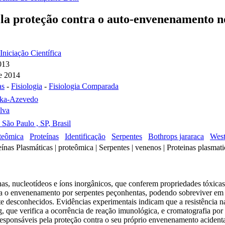
pela proteção contra o auto-envenenamento 
Iniciação Científica
013
e 2014
as
-
Fisiologia
-
Fisiologia Comparada
aka-Azevedo
lva
. São Paulo , SP, Brasil
teômica
Proteínas
Identificação
Serpentes
Bothrops jararaca
West
eínas Plasmáticas | proteômica | Serpentes | venenos | Proteinas plasmati
as, nucleotídeos e íons inorgânicos, que conferem propriedades tóxica
ntra o envenenamento por serpentes peçonhentas, podendo sobreviver em
nte desconhecidos. Evidências experimentais indicam que a resistência n
ng, que verifica a ocorrência de reação imunológica, e cromatografia por 
 responsáveis pela proteção contra o seu próprio envenenamento acidenta