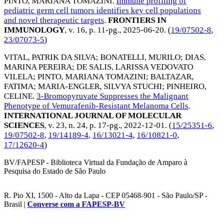
PINTO, MARIANA TOMAZINI
.
Immune profiling of
pediatric germ cell tumors identifies key cell populations
and novel therapeutic targets
.
FRONTIERS IN
IMMUNOLOGY
, v. 16, p. 11-pg.,
2025-06-20
. (
19/07502-8
,
23/07073-5
)
VITAL, PATRIK DA SILVA
;
BONATELLI, MURILO
;
DIAS,
MARINA PEREIRA
;
DE SALIS, LARISSA VEDOVATO
VILELA
;
PINTO, MARIANA TOMAZINI
;
BALTAZAR,
FATIMA
;
MARIA-ENGLER, SILVYA STUCHI
;
PINHEIRO,
CELINE
.
3-Bromopyruvate Suppresses the Malignant
Phenotype of Vemurafenib-Resistant Melanoma Cells
.
INTERNATIONAL JOURNAL OF MOLECULAR
SCIENCES
, v. 23, n. 24, p. 17-pg.,
2022-12-01
. (
15/25351-6
,
19/07502-8
,
19/14189-4
,
16/13021-4
,
16/10821-0
,
17/12620-4
)
BV/FAPESP - Biblioteca Virtual da Fundação de Amparo à
Pesquisa do Estado de São Paulo
R. Pio XI, 1500 - Alto da Lapa - CEP 05468-901 - São Paulo/SP -
Brasil |
Converse com a FAPESP-BV