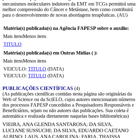
mecanismos moleculares indutores da EMT em TCGs permitirá uma
melhor compreensão do Câncer e Metástase, bem como contribuirá
para o desenvolvimento de novas abordagens terapêuticas. (AU)
Matéria(s) publicada(s) na Agência FAPESP sobre o auxílio:
Mais itens
Menos itens
TITULO
Matéria(s) publicada(s) em Outras Mídias (
):
Mais itens
Menos itens
VEICULO:
TITULO
(DATA)
VEICULO:
TITULO
(DATA)
PUBLICAÇÕES CIENTÍFICAS
(4)
(As publicações científicas contidas nesta página são originárias da
Web of Science ou da SciELO, cujos autores mencionaram números
dos processos FAPESP concedidos a Pesquisadores Responsáveis e
Beneficiários, sejam ou não autores das publicações. Sua coleta é
automática e realizada diretamente naquelas bases bibliométricas)
VIEIRA, ANA GLENDA SANTAROSA
;
DA SILVA,
LUCIANE SUSSUCHI
;
DA SILVA, EDUARDO CAETANO
ALBINO
;
LAUS, ANA CAROLINA
;
FARIA, THAISSA