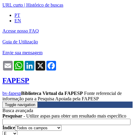
URL curto
|
Histórico de buscas
PT
EN
Acesse nosso FAQ
Guia de Utilização
Envie sua mensagem
Email
WhatsApp
LinkedIn
X
Facebook
FAPESP
bv-fapesp
Biblioteca Virtual da FAPESP
Fonte referencial de
informação para a Pesquisa Apoiada pela FAPESP
Toggle navigation
Busca avançada
Pesquisar
- Utilize aspas para obter um resultado mais específico
Índice