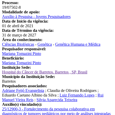
Processo:
19/07502-8
Modalidade de apoio:
Auxílio à Pesquisa - Jovens Pesquisadores
Data de Início da vigência:
01 de abril de 2021
Data de Término da vigência:
31 de março de 2027
Área do conhecimento:
Ciências Biológicas
-
Genética
-
Genética Humana e Médica
Pesquisador responsável:
Mariana Tomazini Pinto
Beneficiário:
Mariana Tomazini Pinto
Instituição Sede:
Hospital do Câncer de Barretos. Barretos , SP, Brasil
Município da Instituição Sede:
Barretos
Pesquisadores associados:
Adriane Feijó Evangelista
;
Claudia de Oliveira Rodrigues
;
Eduardo Caetano Albino da Silva
;
Luiz Fernando Lopes
;
Rui
Manuel Vieira Reis
;
Silvia Aparecida Teixeira
Auxílio(s) vinculado(s):
25/12900-3 - Fortalecimento da pesquisa colaborativa em
diagnósticos de tumores pediátricos por meio de análises integradas