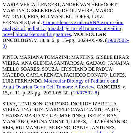
MARIA VEIGA
;
LENGERT, ANDRE VAN HELVOORT
;
MARTINS, GISELE EIRAS
;
DE OLIVEIRA, MARCO
ANTONIO
;
REIS, RUI MANUEL
;
LOPES, LUIZ
FERNANDO
; et al.
Comprehensive microRNA expression
analysis of pediatric gonadal germ cell tumors: unveiling
novel biomarkers and signatures
.
MOLECULAR
ONCOLOGY
, v. 18, n. 6, p. 15-pg.,
2024-05-09
. (
19/07502-
8
)
PINTO, MARIANA TOMAZINI
;
MARTINS, GISELE EIRAS
;
VIEIRA, ANA GLENDA SANTAROSA
;
GALVAO, JANAINA
MELLO SOARES
;
SOUZA, CRISTIANO DE PADUA
;
MACEDO, CARLA RENATA PACHECO DONATO
;
LOPES,
LUIZ FERNANDO
.
Molecular Biology of Pediatric and
Adult Ovarian Germ Cell Tumors: A Review
.
CANCERS
, v.
15, n. 11, p. 23-pg.,
2023-05-30
. (
19/07502-8
)
SILVA, LENILSON
;
CARDOSO, INGRIDY IZABELLA
VIEIRA
;
DA CRUZ, MARCELO CAVALCANTI
;
FARIA,
THAISSA MARIA VEIGA
;
MARTINS, GISELE EIRAS
;
MANCANO, BRUNA MINNITI
;
LOPES, LUIZ FERNANDO
;
REIS, RUI MANUEL
;
MORENO, DANIEL ANTUNES
;