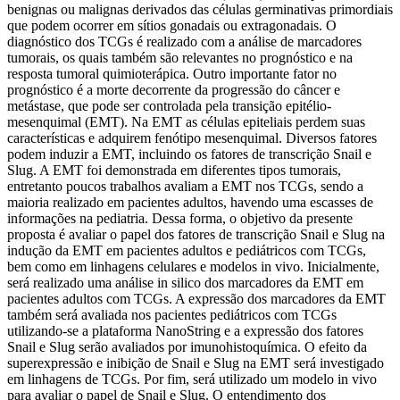
benignas ou malignas derivados das células germinativas primordiais
que podem ocorrer em sítios gonadais ou extragonadais. O
diagnóstico dos TCGs é realizado com a análise de marcadores
tumorais, os quais também são relevantes no prognóstico e na
resposta tumoral quimioterápica. Outro importante fator no
prognóstico é a morte decorrente da progressão do câncer e
metástase, que pode ser controlada pela transição epitélio-
mesenquimal (EMT). Na EMT as células epiteliais perdem suas
características e adquirem fenótipo mesenquimal. Diversos fatores
podem induzir a EMT, incluindo os fatores de transcrição Snail e
Slug. A EMT foi demonstrada em diferentes tipos tumorais,
entretanto poucos trabalhos avaliam a EMT nos TCGs, sendo a
maioria realizado em pacientes adultos, havendo uma escasses de
informações na pediatria. Dessa forma, o objetivo da presente
proposta é avaliar o papel dos fatores de transcrição Snail e Slug na
indução da EMT em pacientes adultos e pediátricos com TCGs,
bem como em linhagens celulares e modelos in vivo. Inicialmente,
será realizado uma análise in silico dos marcadores da EMT em
pacientes adultos com TCGs. A expressão dos marcadores da EMT
também será avaliada nos pacientes pediátricos com TCGs
utilizando-se a plataforma NanoString e a expressão dos fatores
Snail e Slug serão avaliados por imunohistoquímica. O efeito da
superexpressão e inibição de Snail e Slug na EMT será investigado
em linhagens de TCGs. Por fim, será utilizado um modelo in vivo
para avaliar o papel de Snail e Slug. O entendimento dos