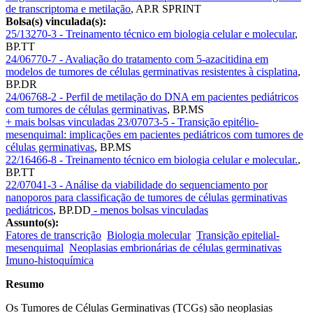
de transcriptoma e metilação
,
AP.R SPRINT
Bolsa(s) vinculada(s):
25/13270-3 - Treinamento técnico em biologia celular e molecular
,
BP.TT
24/06770-7 - Avaliação do tratamento com 5-azacitidina em
modelos de tumores de células germinativas resistentes à cisplatina
,
BP.DR
24/06768-2 - Perfil de metilação do DNA em pacientes pediátricos
com tumores de células germinativas
,
BP.MS
+ mais bolsas vinculadas
23/07073-5 - Transição epitélio-
mesenquimal: implicações em pacientes pediátricos com tumores de
células germinativas
,
BP.MS
22/16466-8 - Treinamento técnico em biologia celular e molecular.
,
BP.TT
22/07041-3 - Análise da viabilidade do sequenciamento por
nanoporos para classificação de tumores de células germinativas
pediátricos
,
BP.DD
- menos bolsas vinculadas
Assunto(s):
Fatores de transcrição
Biologia molecular
Transição epitelial-
mesenquimal
Neoplasias embrionárias de células germinativas
Imuno-histoquímica
Resumo
Os Tumores de Células Germinativas (TCGs) são neoplasias