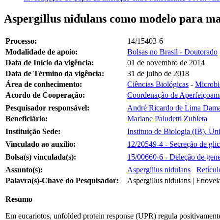
Aspergillus nidulans como modelo para ma
Processo:
14/15403-6
Modalidade de apoio:
Bolsas no Brasil - Doutorado
Data de Início da vigência:
01 de novembro de 2014
Data de Término da vigência:
31 de julho de 2018
Área de conhecimento:
Ciências Biológicas
-
Microbi
Acordo de Cooperação:
Coordenação de Aperfeiçoame
Pesquisador responsável:
André Ricardo de Lima Dama
Beneficiário:
Mariane Paludetti Zubieta
Instituição Sede:
Instituto de Biologia (IB). 
Vinculado ao auxílio:
12/20549-4 - Secreção de glic
Bolsa(s) vinculada(s):
15/00660-6 - Deleção de genes
Assunto(s):
Aspergillus nidulans
Retícul
Palavra(s)-Chave do Pesquisador:
Aspergillus nidulans | Enovel
Resumo
Em eucariotos, unfolded protein response (UPR) regula positivamente