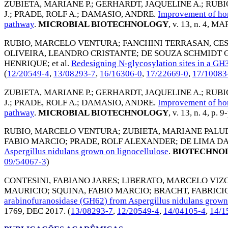
ZUBIETA, MARIANE P.
;
GERHARDT, JAQUELINE A.
;
RUBI
J.
;
PRADE, ROLF A.
;
DAMASIO, ANDRE
.
Improvement of hom
pathway
.
MICROBIAL BIOTECHNOLOGY
, v. 13, n. 4,
MAR
RUBIO, MARCELO VENTURA
;
FANCHINI TERRASAN, CE
OLIVEIRA, LEANDRO CRISTANTE
;
DE SOUZA SCHMIDT 
HENRIQUE
; et al.
Redesigning N-glycosylation sites in a GH
(
12/20549-4
,
13/08293-7
,
16/16306-0
,
17/22669-0
,
17/10083
ZUBIETA, MARIANE P.
;
GERHARDT, JAQUELINE A.
;
RUBI
J.
;
PRADE, ROLF A.
;
DAMASIO, ANDRE
.
Improvement of hom
pathway
.
MICROBIAL BIOTECHNOLOGY
, v. 13, n. 4, p. 9
RUBIO, MARCELO VENTURA
;
ZUBIETA, MARIANE PALU
FABIO MARCIO
;
PRADE, ROLF ALEXANDER
;
DE LIMA D
Aspergillus nidulans grown on lignocellulose
.
BIOTECHNOL
09/54067-3
)
CONTESINI, FABIANO JARES
;
LIBERATO, MARCELO VIZ
MAURICIO
;
SQUINA, FABIO MARCIO
;
BRACHT, FABRICI
arabinofuranosidase (GH62) from Aspergillus nidulans grown
1769,
DEC 2017
. (
13/08293-7
,
12/20549-4
,
14/04105-4
,
14/1