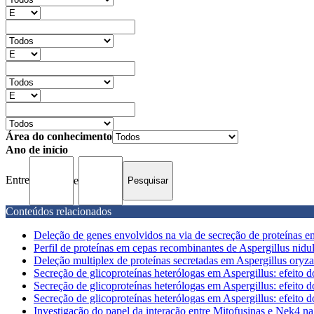
Área do conhecimento
Ano de início
Entre
e
Conteúdos relacionados
Deleção de genes envolvidos na via de secreção de proteínas e
Perfil de proteínas em cepas recombinantes de Aspergillus nidu
Deleção multiplex de proteínas secretadas em Aspergillus ory
Secreção de glicoproteínas heterólogas em Aspergillus: efeito do
Secreção de glicoproteínas heterólogas em Aspergillus: efeito do
Secreção de glicoproteínas heterólogas em Aspergillus: efeito do
Investigação do papel da interação entre Mitofusinas e Nek4 na 