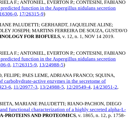
IELA F.
;
ANTONIEL, EVERTON P.
;
CONTESINI, FABIANO
edicted function in the Aspergillus nidulans secretion
16306-0
,
17/26315-9
)
IANE PALUDETTI
;
GERHARDT, JAQUELINE ALINE
;
DLEY JOSEPH
;
MARTINS FERREIRA DE SOUZA, GUSTAVO
NOLOGY FOR BIOFUELS
, v. 12, n. 1,
NOV 14 2019
.
IELA F.
;
ANTONIEL, EVERTON P.
;
CONTESINI, FABIANO
edicted function in the Aspergillus nidulans secretion
306-0
,
17/26315-9
,
13/24988-5
)
, FELIPE
;
PAES LEME, ADRIANA FRANCO
;
SQUINA,
f carbohydrate-active enzymes in the secretome of
923-6
,
11/20977-3
,
13/24988-5
,
12/20549-4
,
14/23051-2
,
BIETA, MARIANE PALUDETTI
;
RIANO-PACHON, DIEGO
 and functional characterization of a highly secreted alpha-L-
TA-PROTEINS AND PROTEOMICS
, v. 1865, n. 12, p. 1758-