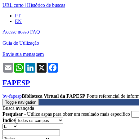
URL curto
|
Histórico de buscas
PT
EN
Acesse nosso FAQ
Guia de Utilização
Envie sua mensagem
Email
WhatsApp
LinkedIn
X
Facebook
FAPESP
bv-fapesp
Biblioteca Virtual da FAPESP
Fonte referencial de info
Toggle navigation
Busca avançada
Pesquisar
- Utilize aspas para obter um resultado mais específico
Índice