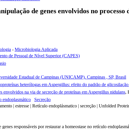
nipulação de genes envolvidos no processo
ologia
-
Microbiologia Aplicada
nto de Pessoal de Nível Superior (CAPES)
sio
Universidade Estadual de Campinas (UNICAMP). Campinas , SP, Brasil
oproteínas heterólogas em Aspergillus: efeito do padrão de glicosilação
 envolvidos na via de secreção de proteínas em Aspergillus nidulans
,
o endoplasmático
Secreção
amento | estresse | Retículo endoplásmatico | secreção | Unfolded Prot
 genes responsáveis por restaurar a homeostase no retículo endoplasmá