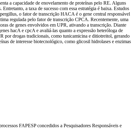
umenta a capacidade de enovelamento de proteínas pelo RE. Alguns
 Entretanto, a taxa de sucesso com essa estratégia é baixa. Estudos
ergillus, o fator de transcrição HACA é o gene central responsável
ltima regulada pelo fator de transcrição CPCA. Recentemente, uma
oras de genes envolvidos em UPR, ativando a transcrição. Diante
genes hacA e cpcA e avaliá-las quanto a expressão heteróloga de
 por drogas tradicionais, como tunicamicina e ditiotreitol, gerando
nas de interesse biotecnológico, como glicosil hidrolases e enzimas
os processos FAPESP concedidos a Pesquisadores Responsáveis e