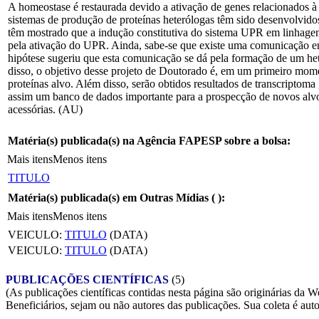
A homeostase é restaurada devido a ativação de genes relacionados à
sistemas de produção de proteínas heterólogas têm sido desenvolvidos
têm mostrado que a indução constitutiva do sistema UPR em linhagens
pela ativação do UPR. Ainda, sabe-se que existe uma comunicação en
hipótese sugeriu que esta comunicação se dá pela formação de um h
disso, o objetivo desse projeto de Doutorado é, em um primeiro mome
proteínas alvo. Além disso, serão obtidos resultados de transcriptom
assim um banco de dados importante para a prospecção de novos alvos
acessórias. (AU)
Matéria(s) publicada(s) na Agência FAPESP sobre a bolsa:
Mais itens
Menos itens
TITULO
Matéria(s) publicada(s) em Outras Mídias (
):
Mais itens
Menos itens
VEICULO:
TITULO
(DATA)
VEICULO:
TITULO
(DATA)
PUBLICAÇÕES CIENTÍFICAS
(5)
(As publicações científicas contidas nesta página são originárias 
Beneficiários, sejam ou não autores das publicações. Sua coleta é aut