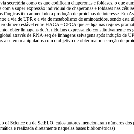
 via secretória como os que codificam chaperonas e foldases, o que a
 com a super-expressão individual de chaperonas e foldases nas células.
 fúngicas têm aumentado a produção de proteínas de interesse. Em Asp
tre a via de UPR e a via de metabolismo de aminoácidos, sendo esta ú
eterodímero estável entre HACA e CPCA que se liga nas regiões promot
nto, obter linhagens de A. nidulans expressando constitutivamente os 
a global através de RNA-seq de linhagens selvagens após indução de UPR
 a serem manipulados com o objetivo de obter maior secreção de proteí
da Web of Science ou da SciELO, cujos autores mencionaram números d
omática e realizada diretamente naquelas bases bibliométricas)