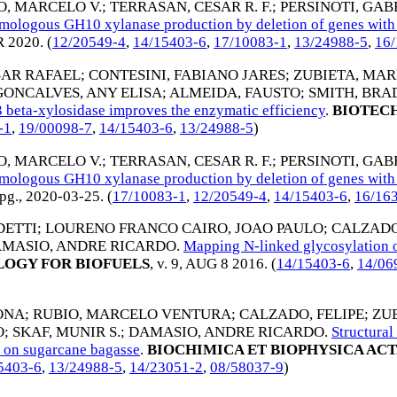
O, MARCELO V.
;
TERRASAN, CESAR R. F.
;
PERSINOTI, GABR
ologous GH10 xylanase production by deletion of genes with pr
 2020
. (
12/20549-4
,
14/15403-6
,
17/10083-1
,
13/24988-5
,
16/
SAR RAFAEL
;
CONTESINI, FABIANO JARES
;
ZUBIETA, MAR
GONCALVES, ANY ELISA
;
ALMEIDA, FAUSTO
;
SMITH, BRA
3 beta-xylosidase improves the enzymatic efficiency
.
BIOTECH
-1
,
19/00098-7
,
14/15403-6
,
13/24988-5
)
O, MARCELO V.
;
TERRASAN, CESAR R. F.
;
PERSINOTI, GABR
ologous GH10 xylanase production by deletion of genes with pr
-pg.,
2020-03-25
. (
17/10083-1
,
12/20549-4
,
14/15403-6
,
16/16
DETTI
;
LOURENO FRANCO CAIRO, JOAO PAULO
;
CALZADO
AMASIO, ANDRE RICARDO
.
Mapping N-linked glycosylation o
OGY FOR BIOFUELS
, v. 9,
AUG 8 2016
. (
14/15403-6
,
14/06
ONA
;
RUBIO, MARCELO VENTURA
;
CALZADO, FELIPE
;
ZU
O
;
SKAF, MUNIR S.
;
DAMASIO, ANDRE RICARDO
.
Structural
 on sugarcane bagasse
.
BIOCHIMICA ET BIOPHYSICA AC
5403-6
,
13/24988-5
,
14/23051-2
,
08/58037-9
)