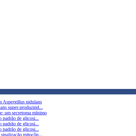
m Aspergillus nidulans
lans super-produzind...
zae: um secretoma mínimo
 padrão de glicosi...
 padrão de glicosi...
 padrão de glicosi...
sinalização mitocôn...