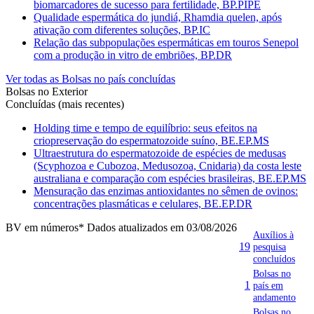
biomarcadores de sucesso para fertilidade, BP.PIPE
Qualidade espermática do jundiá, Rhamdia quelen, após
ativação com diferentes soluções, BP.IC
Relação das subpopulações espermáticas em touros Senepol
com a produção in vitro de embriões, BP.DR
Ver todas as Bolsas no país concluídas
Bolsas no Exterior
Concluídas (mais recentes)
Holding time e tempo de equilíbrio: seus efeitos na
criopreservação do espermatozoide suíno, BE.EP.MS
Ultraestrutura do espermatozoide de espécies de medusas
(Scyphozoa e Cubozoa, Medusozoa, Cnidaria) da costa leste
australiana e comparação com espécies brasileiras, BE.EP.MS
Mensuração das enzimas antioxidantes no sêmen de ovinos:
concentrações plasmáticas e celulares, BE.EP.DR
BV em números
* Dados atualizados em 03/08/2026
Auxílios à
19
pesquisa
concluídos
Bolsas no
1
país em
andamento
Bolsas no