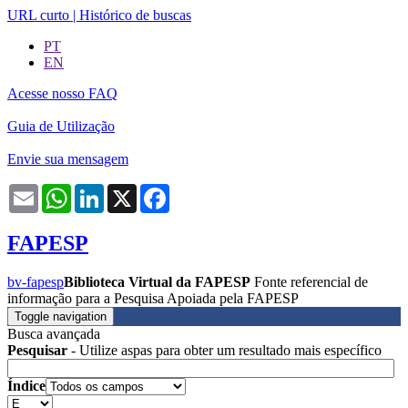
URL curto
|
Histórico de buscas
PT
EN
Acesse nosso FAQ
Guia de Utilização
Envie sua mensagem
Email
WhatsApp
LinkedIn
X
Facebook
FAPESP
bv-fapesp
Biblioteca Virtual da FAPESP
Fonte referencial de
informação para a Pesquisa Apoiada pela FAPESP
Toggle navigation
Busca avançada
Pesquisar
- Utilize aspas para obter um resultado mais específico
Índice