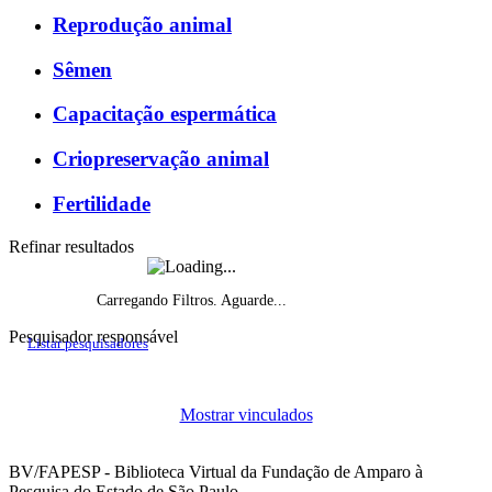
Reprodução animal
Sêmen
Capacitação espermática
Criopreservação animal
Fertilidade
Refinar resultados
Carregando Filtros. Aguarde...
Pesquisador responsável
Listar pesquisadores
Histórico do fomento, por ano de início
Mostrar vinculados
Projetos de pesquisa vigentes por ano
BV/FAPESP - Biblioteca Virtual da Fundação de Amparo à
Pesquisa do Estado de São Paulo