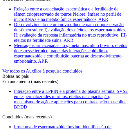
Relação entre a capacitação espermática e a fertilidade de
sêmen criopreservado de touros Nelore: ênfase no perfil de
microRNAs e na metabolômica espermáticos, AP.R
Desenvolvimento de um novo diluente para criopreservação
de sêmen suíno: I) avaliação dos efeitos nos espermatozoides,
II) avaliação da resposta inflamatória no trato reprodutivo, III)
efeitos na fertilidade suína, AP.R
Mensagens armazenadas no gameta masculino bovino: efeitos
do estresse térmico, papel das interações epidídimo-
espermatozoide e contribuição paterna ao desenvolvimento
embrionário, AP.R
Ver todos os Auxílios à pesquisa concluídos
Bolsas no país
Em andamento (mais recentes)
Interação entre a EPPIN e a proteína do plasma seminal SVS2
em espermatozoides murinos: efeitos na capacitação,
mecanismo de ação e aplicações para contracepção masculina,
BP.DD
Concluídos (mais recentes)
Proteoma de espermatozóide bovino: identificação de