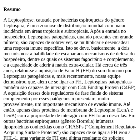
Resumo
A Leptospirose, causada por bactérias espiroquetas do gênero
Leptospira, é uma zoonose de distribuição mundial com maior
incidência em áreas tropicais e subtropicais. Após a entrada no
hospedeiro, Leptospiras patogênicas, quando presentes em grande
número, são capazes de sobreviver, se multiplicar e desencadear
uma resposta imune específica. Isto se deve, basicamente, a dois
mecanismos: a habilidade de escapar aos mecanismos de defesa do
hospedeiro, dentre os quais os sistemas fagocitário e complemento,
e a capacidade de aderir à matriz extra-celular. Há cerca de três
anos, relatou-se a aquisição de Fator H (FH) do soro humano por
Leptospiras patogênicas e, mais recentemente, nossa equipe
demonstrou que, além de se ligar ao FH, Leptospiras patogênicas
também são capazes de interagir com C4b Binding Protein (C4BP).
A aquisição desses dois reguladores de fase fluida do sistema
complemento por esses patógenos representam, muito
provavelmente, um importante mecanismo de evasão imune. Até
então, apenas duas proteínas de membrana de Leptospira (LenA e
LenB) com a propriedade de interagir com FH foram descritas. Em
outras bactérias espiroquetas (gênero Borrelia) inúmeras
lipoproteínas conhecidas como CRASPs ("Complement Regulator-
Acquiring Surface Proteins") são capazes de se ligar a FH e/ou a
FHL-1, uma variante de FH esta última resultante do splicing