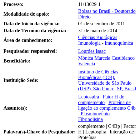
Processo:
11/13029-1
Bolsas no Brasil - Doutorado
Modalidade de apoio:
Direto
Data de Início da vigência:
01 de setembro de 2011
Data de Término da vigência:
31 de maio de 2014
Ciências Biológicas
-
Área de conhecimento:
Imunologia
-
Imunoquímica
Pesquisador responsável:
Lourdes Isaac
Mónica Marcela Castiblanco
Beneficiário:
Valencia
Instituto de Ciências
Biomédicas (ICB).
Instituição Sede:
Universidade de São Paulo
(USP). São Paulo , SP, Brasil
Leptospira
Fator H do
complemento
Proteína de
Assunto(s):
ligação ao complemento C4b
Plasminogênio
Fibrinolisina
complemento | C4Bp | Factor
Palavra(s)-Chave do Pesquisador:
H | Leptospira | Interação de
Proteínas