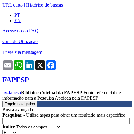
URL curto
|
Histórico de buscas
PT
EN
Acesse nosso FAQ
Guia de Utilização
Envie sua mensagem
Email
WhatsApp
LinkedIn
X
Facebook
FAPESP
bv-fapesp
Biblioteca Virtual da FAPESP
Fonte referencial de
informação para a Pesquisa Apoiada pela FAPESP
Toggle navigation
Busca avançada
Pesquisar
- Utilize aspas para obter um resultado mais específico
Índice