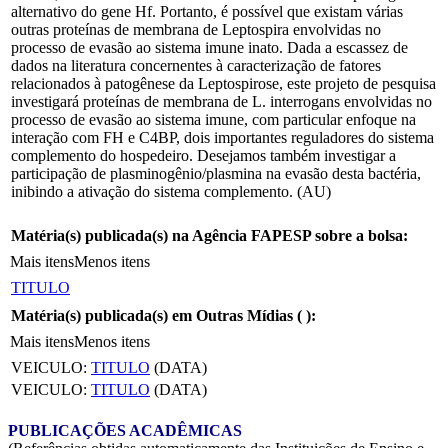
alternativo do gene Hf. Portanto, é possível que existam várias
outras proteínas de membrana de Leptospira envolvidas no
processo de evasão ao sistema imune inato. Dada a escassez de
dados na literatura concernentes à caracterização de fatores
relacionados à patogênese da Leptospirose, este projeto de pesquisa
investigará proteínas de membrana de L. interrogans envolvidas no
processo de evasão ao sistema imune, com particular enfoque na
interação com FH e C4BP, dois importantes reguladores do sistema
complemento do hospedeiro. Desejamos também investigar a
participação de plasminogênio/plasmina na evasão desta bactéria,
inibindo a ativação do sistema complemento. (AU)
Matéria(s) publicada(s) na Agência FAPESP sobre a bolsa:
Mais itens
Menos itens
TITULO
Matéria(s) publicada(s) em Outras Mídias (
):
Mais itens
Menos itens
VEICULO:
TITULO
(DATA)
VEICULO:
TITULO
(DATA)
PUBLICAÇÕES ACADÊMICAS