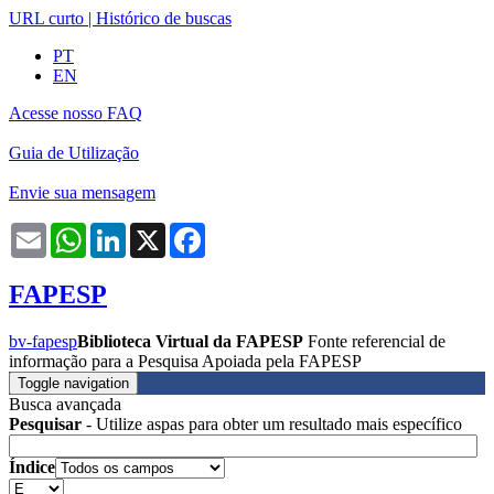
URL curto
|
Histórico de buscas
PT
EN
Acesse nosso FAQ
Guia de Utilização
Envie sua mensagem
Email
WhatsApp
LinkedIn
X
Facebook
FAPESP
bv-fapesp
Biblioteca Virtual da FAPESP
Fonte referencial de
informação para a Pesquisa Apoiada pela FAPESP
Toggle navigation
Busca avançada
Pesquisar
- Utilize aspas para obter um resultado mais específico
Índice