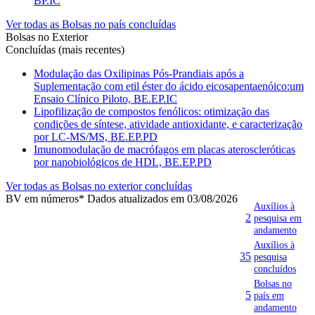
BP.IC
Ver todas as Bolsas no país concluídas
Bolsas no Exterior
Concluídas (mais recentes)
Modulação das Oxilipinas Pós-Prandiais após a
Suplementação com etil éster do ácido eicosapentaenóico:um
Ensaio Clínico Piloto, BE.EP.IC
Lipofilização de compostos fenólicos: otimização das
condições de síntese, atividade antioxidante, e caracterização
por LC-MS/MS, BE.EP.PD
Imunomodulação de macrófagos em placas ateroscleróticas
por nanobiológicos de HDL, BE.EP.PD
Ver todas as Bolsas no exterior concluídas
BV em números
* Dados atualizados em 03/08/2026
Auxílios à
2
pesquisa em
andamento
Auxílios à
35
pesquisa
concluídos
Bolsas no
5
país em
andamento