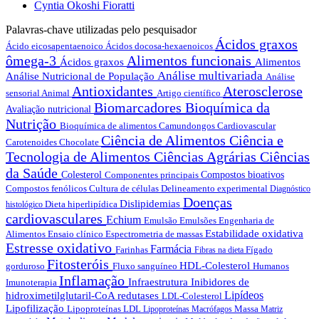
Cyntia Okoshi Fioratti
Palavras-chave utilizadas pelo pesquisador
Ácidos graxos
Ácido eicosapentaenoico
Ácidos docosa-hexaenoicos
ômega-3
Alimentos funcionais
Ácidos graxos
Alimentos
Análise multivariada
Análise Nutricional de População
Análise
Antioxidantes
Aterosclerose
sensorial
Animal
Artigo científico
Biomarcadores
Bioquímica da
Avaliação nutricional
Nutrição
Bioquímica de alimentos
Camundongos
Cardiovascular
Ciência de Alimentos
Ciência e
Carotenoides
Chocolate
Tecnologia de Alimentos
Ciências Agrárias
Ciências
da Saúde
Colesterol
Componentes principais
Compostos bioativos
Compostos fenólicos
Cultura de células
Delineamento experimental
Diagnóstico
Doenças
Dislipidemias
Dieta hiperlipídica
histológico
cardiovasculares
Echium
Emulsão
Emulsões
Engenharia de
Estabilidade oxidativa
Alimentos
Ensaio clínico
Espectrometria de massas
Estresse oxidativo
Farmácia
Farinhas
Fígado
Fibras na dieta
Fitosteróis
HDL-Colesterol
gorduroso
Fluxo sanguíneo
Humanos
Inflamação
Infraestrutura
Inibidores de
Imunoterapia
Lipídeos
hidroximetilglutaril-CoA redutases
LDL-Colesterol
Lipofilização
Lipoproteínas LDL
Massa
Lipoproteínas
Macrófagos
Matriz