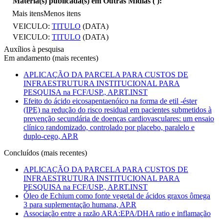
Matéria(s) publicada(s) em Outras Mídias (
):
Mais itens
Menos itens
VEICULO:
TITULO
(DATA)
VEICULO:
TITULO
(DATA)
Auxílios à pesquisa
Em andamento (mais recentes)
APLICAÇÃO DA PARCELA PARA CUSTOS DE
INFRAESTRUTURA INSTITUCIONAL PARA
PESQUISA na FCF/USP., AP.RT.INST
Efeito do ácido eicosapentaenóico na forma de etil -éster
(IPE) na redução do risco residual em pacientes submetidos à
prevenção secundária de doenças cardiovasculares: um ensaio
clínico randomizado, controlado por placebo, paralelo e
duplo-cego, AP.R
Concluídos (mais recentes)
APLICAÇÃO DA PARCELA PARA CUSTOS DE
INFRAESTRUTURA INSTITUCIONAL PARA
PESQUISA na FCF/USP., AP.RT.INST
Óleo de Echium como fonte vegetal de ácidos graxos ômega
3 para suplementação humana, AP.R
Associação entre a razão ARA:EPA/DHA ratio e inflamação