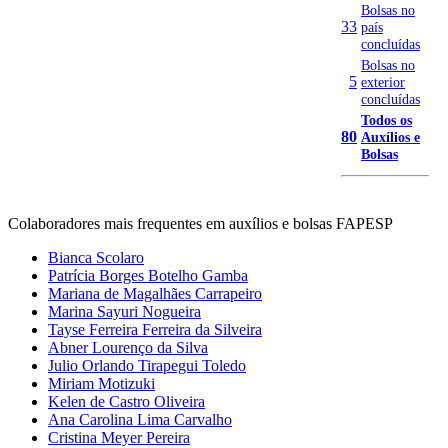
Bolsas no
33
país
concluídas
Bolsas no
5
exterior
concluídas
Todos os
80
Auxílios e
Bolsas
Colaboradores mais frequentes em auxílios e bolsas FAPESP
Bianca Scolaro
Patrícia Borges Botelho Gamba
Mariana de Magalhães Carrapeiro
Marina Sayuri Nogueira
Tayse Ferreira Ferreira da Silveira
Abner Lourenço da Silva
Julio Orlando Tirapegui Toledo
Miriam Motizuki
Kelen de Castro Oliveira
Ana Carolina Lima Carvalho
Cristina Meyer Pereira