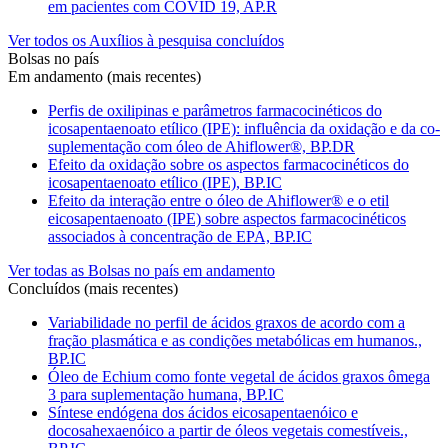
em pacientes com COVID 19, AP.R
Ver todos os Auxílios à pesquisa concluídos
Bolsas no país
Em andamento (mais recentes)
Perfis de oxilipinas e parâmetros farmacocinéticos do
icosapentaenoato etílico (IPE): influência da oxidação e da co-
suplementação com óleo de Ahiflower®, BP.DR
Efeito da oxidação sobre os aspectos farmacocinéticos do
icosapentaenoato etílico (IPE), BP.IC
Efeito da interação entre o óleo de Ahiflower® e o etil
eicosapentaenoato (IPE) sobre aspectos farmacocinéticos
associados à concentração de EPA, BP.IC
Ver todas as Bolsas no país em andamento
Concluídos (mais recentes)
Variabilidade no perfil de ácidos graxos de acordo com a
fração plasmática e as condições metabólicas em humanos.,
BP.IC
Óleo de Echium como fonte vegetal de ácidos graxos ômega
3 para suplementação humana, BP.IC
Síntese endógena dos ácidos eicosapentaenóico e
docosahexaenóico a partir de óleos vegetais comestíveis.,