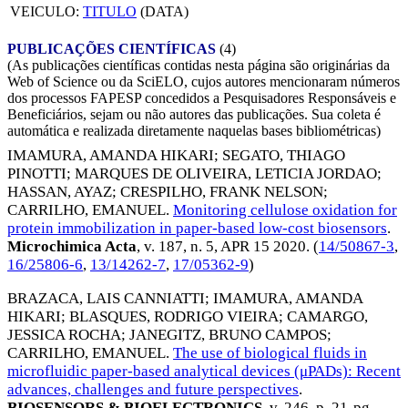
VEICULO:
TITULO
(DATA)
PUBLICAÇÕES CIENTÍFICAS
(4)
(As publicações científicas contidas nesta página são originárias da
Web of Science ou da SciELO, cujos autores mencionaram números
dos processos FAPESP concedidos a Pesquisadores Responsáveis e
Beneficiários, sejam ou não autores das publicações. Sua coleta é
automática e realizada diretamente naquelas bases bibliométricas)
IMAMURA, AMANDA HIKARI
;
SEGATO, THIAGO
PINOTTI
;
MARQUES DE OLIVEIRA, LETICIA JORDAO
;
HASSAN, AYAZ
;
CRESPILHO, FRANK NELSON
;
CARRILHO, EMANUEL
.
Monitoring cellulose oxidation for
protein immobilization in paper-based low-cost biosensors
.
Microchimica Acta
, v. 187, n. 5,
APR 15 2020
. (
14/50867-3
,
16/25806-6
,
13/14262-7
,
17/05362-9
)
BRAZACA, LAIS CANNIATTI
;
IMAMURA, AMANDA
HIKARI
;
BLASQUES, RODRIGO VIEIRA
;
CAMARGO,
JESSICA ROCHA
;
JANEGITZ, BRUNO CAMPOS
;
CARRILHO, EMANUEL
.
The use of biological fluids in
microfluidic paper-based analytical devices (μPADs): Recent
advances, challenges and future perspectives
.
BIOSENSORS & BIOELECTRONICS
, v. 246, p. 21-pg.,