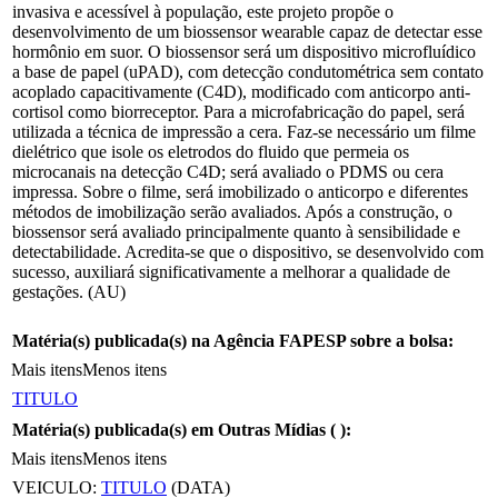
invasiva e acessível à população, este projeto propõe o
desenvolvimento de um biossensor wearable capaz de detectar esse
hormônio em suor. O biossensor será um dispositivo microfluídico
a base de papel (uPAD), com detecção condutométrica sem contato
acoplado capacitivamente (C4D), modificado com anticorpo anti-
cortisol como biorreceptor. Para a microfabricação do papel, será
utilizada a técnica de impressão a cera. Faz-se necessário um filme
dielétrico que isole os eletrodos do fluido que permeia os
microcanais na detecção C4D; será avaliado o PDMS ou cera
impressa. Sobre o filme, será imobilizado o anticorpo e diferentes
métodos de imobilização serão avaliados. Após a construção, o
biossensor será avaliado principalmente quanto à sensibilidade e
detectabilidade. Acredita-se que o dispositivo, se desenvolvido com
sucesso, auxiliará significativamente a melhorar a qualidade de
gestações. (AU)
Matéria(s) publicada(s) na Agência FAPESP sobre a bolsa:
Mais itens
Menos itens
TITULO
Matéria(s) publicada(s) em Outras Mídias (
):
Mais itens
Menos itens
VEICULO:
TITULO
(DATA)