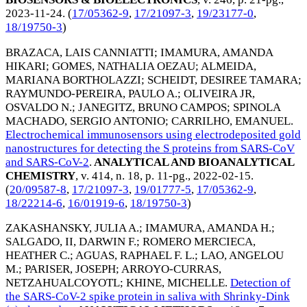
2023-11-24
. (
17/05362-9
,
17/21097-3
,
19/23177-0
,
18/19750-3
)
BRAZACA, LAIS CANNIATTI
;
IMAMURA, AMANDA
HIKARI
;
GOMES, NATHALIA OEZAU
;
ALMEIDA,
MARIANA BORTHOLAZZI
;
SCHEIDT, DESIREE TAMARA
;
RAYMUNDO-PEREIRA, PAULO A.
;
OLIVEIRA JR,
OSVALDO N.
;
JANEGITZ, BRUNO CAMPOS
;
SPINOLA
MACHADO, SERGIO ANTONIO
;
CARRILHO, EMANUEL
.
Electrochemical immunosensors using electrodeposited gold
nanostructures for detecting the S proteins from SARS-CoV
and SARS-CoV-2
.
ANALYTICAL AND BIOANALYTICAL
CHEMISTRY
, v. 414, n. 18, p. 11-pg.,
2022-02-15
.
(
20/09587-8
,
17/21097-3
,
19/01777-5
,
17/05362-9
,
18/22214-6
,
16/01919-6
,
18/19750-3
)
ZAKASHANSKY, JULIA A.
;
IMAMURA, AMANDA H.
;
SALGADO, II, DARWIN F.
;
ROMERO MERCIECA,
HEATHER C.
;
AGUAS, RAPHAEL F. L.
;
LAO, ANGELOU
M.
;
PARISER, JOSEPH
;
ARROYO-CURRAS,
NETZAHUALCOYOTL
;
KHINE, MICHELLE
.
Detection of
the SARS-CoV-2 spike protein in saliva with Shrinky-Dink