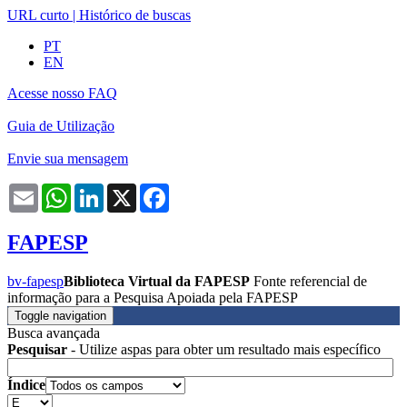
URL curto
|
Histórico de buscas
PT
EN
Acesse nosso FAQ
Guia de Utilização
Envie sua mensagem
Email
WhatsApp
LinkedIn
X
Facebook
FAPESP
bv-fapesp
Biblioteca Virtual da FAPESP
Fonte referencial de
informação para a Pesquisa Apoiada pela FAPESP
Toggle navigation
Busca avançada
Pesquisar
- Utilize aspas para obter um resultado mais específico
Índice