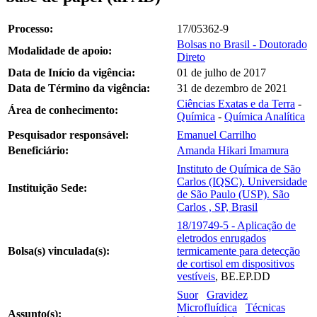
Processo:
17/05362-9
Bolsas no Brasil - Doutorado
Modalidade de apoio:
Direto
Data de Início da vigência:
01 de julho de 2017
Data de Término da vigência:
31 de dezembro de 2021
Ciências Exatas e da Terra
-
Área de conhecimento:
Química
-
Química Analítica
Pesquisador responsável:
Emanuel Carrilho
Beneficiário:
Amanda Hikari Imamura
Instituto de Química de São
Carlos (IQSC). Universidade
Instituição Sede:
de São Paulo (USP). São
Carlos , SP, Brasil
18/19749-5 - Aplicação de
eletrodos enrugados
Bolsa(s) vinculada(s):
termicamente para detecção
de cortisol em dispositivos
vestíveis
, BE.EP.DD
Suor
Gravidez
Microfluídica
Técnicas
Assunto(s):