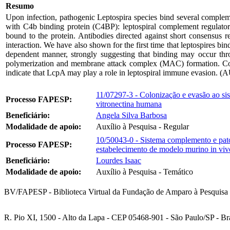
Resumo
Upon infection, pathogenic Leptospira species bind several compleme
with C4b binding protein (C4BP): leptospiral complement regulato
bound to the protein. Antibodies directed against short consensus 
interaction. We have also shown for the first time that leptospires b
dependent manner, strongly suggesting that binding may occur th
polymerization and membrane attack complex (MAC) formation. Compet
indicate that LcpA may play a role in leptospiral immune evasion. (
11/07297-3 - Colonização e evasão ao sis
Processo FAPESP:
vitronectina humana
Beneficiário:
Angela Silva Barbosa
Modalidade de apoio:
Auxílio à Pesquisa - Regular
10/50043-0 - Sistema complemento e patog
Processo FAPESP:
estabelecimento de modelo murino in viv
Beneficiário:
Lourdes Isaac
Modalidade de apoio:
Auxílio à Pesquisa - Temático
BV/FAPESP - Biblioteca Virtual da Fundação de Amparo à Pesquisa 
R. Pio XI, 1500 - Alto da Lapa - CEP 05468-901 - São Paulo/SP - Bra