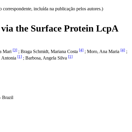
correspondente, incluída na publicação pelos autores.)
 via the Surface Protein LcpA
[3]
[4]
[4]
ia Mari
; Braga Schmidt, Mariana Costa
; Moro, Ana Maria
;
[1]
[1]
a Antonia
; Barbosa, Angela Silva
 Brazil