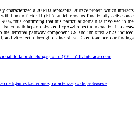
y characterized a 20-kDa leptospiral surface protein which interacts
 with human factor H (FH), which remains functionally active once
90%, thus confirming that this particular domain is involved in the
ncubation with heparin blocked LcpA-vitronectin interaction in a dose-
 to the terminal pathway component C9 and inhibited Zn2+-induced
nd vitronectin through distinct sites. Taken together, our findings
ional do fator de elongação Tu (EF-Tu) II. Interação com
 de ligantes bacterianos, caracterização de proteases e