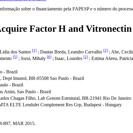
informação sobre o financiamento pela FAPESP e o número do processo 
cquire Factor H and Vitronectin
[1]
[2]
 Lidia dos Santos
; Dantas Breda, Leandro Carvalho
; Abe, Cecil
[5]
[6]
[2]
imento
; Jozsi, Mihaly
; Isaac, Lourdes
; Estima Abreu, Patrici
o - Brazil
, Dept Imunol, BR-05508 Sao Paulo - Brazil
aulo - Brazil
s Anim, Sao Paulo - Brazil
Carlos Chagas Filho, Lab Genom Estrutural, BR-21941 Rio De Janeiro -
 MTA ELTE Lendulet Complement Res Grp, Budapest - Hungary
 888-897, MAR 2015.