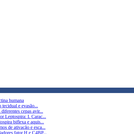
ctina humana
 tecidual e evasão...
iferentes cepas avir...
 Leptospira: I. Carac...
pira biflexa e aquis...
os de ativação e esca...
adores fator H e C4BP...