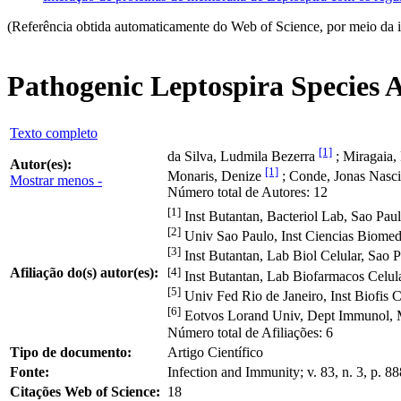
(Referência obtida automaticamente do Web of Science, por meio da 
Pathogenic Leptospira Species A
Texto completo
[1]
da Silva, Ludmila Bezerra
; Miragaia,
Autor(es):
[1]
Monaris, Denize
; Conde, Jonas Nasc
Mostrar menos -
Número total de Autores: 12
[1]
Inst Butantan, Bacteriol Lab, Sao Paul
[2]
Univ Sao Paulo, Inst Ciencias Biomed
[3]
Inst Butantan, Lab Biol Celular, Sao P
[4]
Afiliação do(s) autor(es):
Inst Butantan, Lab Biofarmacos Celula
[5]
Univ Fed Rio de Janeiro, Inst Biofis 
[6]
Eotvos Lorand Univ, Dept Immunol,
Número total de Afiliações: 6
Tipo de documento:
Artigo Científico
Fonte:
Infection and Immunity; v. 83, n. 3, p.
Citações Web of Science:
18