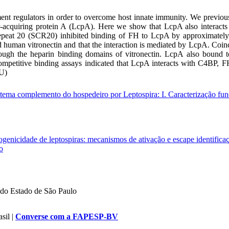
nt regulators in order to overcome host innate immunity. We previousl
r-acquiring protein A (LcpA). Here we show that LcpA also interacts
repeat 20 (SCR20) inhibited binding of FH to LcpA by approximately 
ind human vitronectin and that the interaction is mediated by LcpA. Coi
rough the heparin binding domains of vitronectin. LcpA also bound
itive binding assays indicated that LcpA interacts with C4BP, FH, a
AU)
tema complemento do hospedeiro por Leptospira: I. Caracterização func
enicidade de leptospiras: mecanismos de ativação e escape identificação
o
do Estado de São Paulo
sil |
Converse com a FAPESP-BV