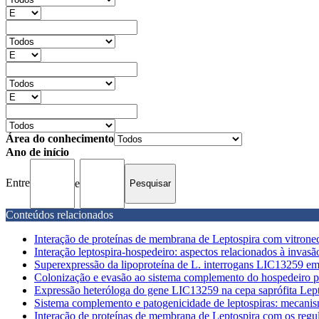
Área do conhecimento
Ano de início
Entre
e
Conteúdos relacionados
Interação de proteínas de membrana de Leptospira com vitrone
Interação leptospira-hospedeiro: aspectos relacionados à invasão
Superexpressão da lipoproteína de L. interrogans LIC13259 em d
Colonização e evasão ao sistema complemento do hospedeiro por
Expressão heteróloga do gene LIC13259 na cepa saprófita Leptos
Sistema complemento e patogenicidade de leptospiras: mecanism
Interação de proteínas de membrana de Leptospira com os regul