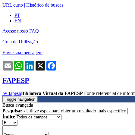
URL curto
|
Histórico de buscas
PT
EN
Acesse nosso FAQ
Guia de Utilização
Envie sua mensagem
Email
WhatsApp
LinkedIn
X
Facebook
FAPESP
bv-fapesp
Biblioteca Virtual da FAPESP
Fonte referencial de info
Toggle navigation
Busca avançada
Pesquisar
- Utilize aspas para obter um resultado mais específico
Índice