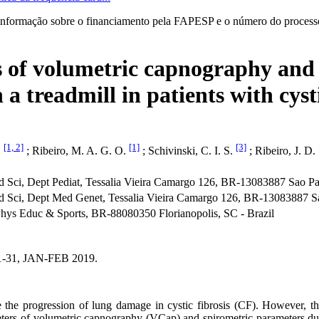
informação sobre o financiamento pela FAPESP e o número do processo 
 of volumetric capnography and
a treadmill in patients with cysti
[1, 2]
[1]
[3]
.
; Ribeiro, M. A. G. O.
; Schivinski, C. I. S.
; Ribeiro, J. D.
Sci, Dept Pediat, Tessalia Vieira Camargo 126, BR-13083887 Sao Pau
 Sci, Dept Med Genet, Tessalia Vieira Camargo 126, BR-13083887 Sa
Phys Educ & Sports, BR-88080350 Florianopolis, SC - Brazil
1-31, JAN-FEB 2019.
e the progression of lung damage in cystic fibrosis (CF). However, th
meters of volumetric capnography (VCap) and spirometric parameters dur