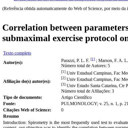
(Referência obtida automaticamente do Web of Science, por meio da 
Correlation between parameters
submaximal exercise protocol on 
Texto completo
[1]
Parazzi, P. L. F.
; Marson, F. A. L
Autor(es):
Número total de Autores: 5
[1]
Univ Estadual Campinas, Fac Med 
[2]
Univ Estadual Campinas, Fac Med
Afiliação do(s) autor(es):
[3]
Univ Estado Santa Catarina, Ctr 
Número total de Afiliações: 3
Tipo de documento:
Artigo Científico
Fonte:
PULMONOLOGY; v. 25, n. 1, p. 2
Citações Web of Science:
0
Resumo
Introduction: Spirometry is the most frequently used test to evaluat
context, our objective was to identify the correlation between para