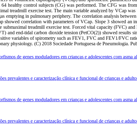
64 healthy control subjects (CG) was performed. The CFG was from a 
al treadmill exercise test. The main variable analyzed by VCap was t
of gas emptying in pulmonary periphery. The correlation analysis betw
ap showed correlation with parameters of VCap. Slope 3 showed an inve
he submaximal treadmill exercise test. Forced vital capacity (FVC) an
T) and end-tidal carbon dioxide tension (PetCO(2)) showed results si
sitive variables of spirometry such as FEV1, FVC and FEV1/FVC ratio. 
monary physiology. (C) 2018 Sociedade Portuguesa de Pneumologia. Pu
orfismos de genes moduladores em crianças e adolescentes com asma alé
es prevalentes e caracterização clínica e funcional de crianças e adultos
orfismos de genes moduladores em crianças e adolescentes com asma alé
es prevalentes e caracterização clínica e funcional de crianças e adultos