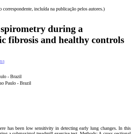
correspondente, incluída na publicação pelos autores.)
 spirometry during a
c fibrosis and healthy controls
[1]
lo - Brazil
o Paulo - Brazil
ere has been low sensitivity in detecting early lung changes. In this
ing a submaximal treadmill exercise test. Methods: A cross-sectional