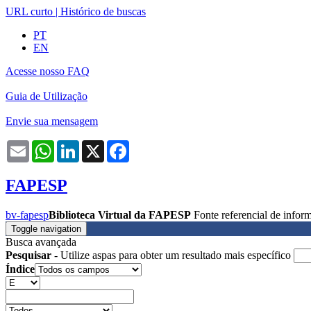
URL curto
|
Histórico de buscas
PT
EN
Acesse nosso FAQ
Guia de Utilização
Envie sua mensagem
Email
WhatsApp
LinkedIn
X
Facebook
FAPESP
bv-fapesp
Biblioteca Virtual da FAPESP
Fonte referencial de info
Toggle navigation
Busca avançada
Pesquisar
- Utilize aspas para obter um resultado mais específico
Índice