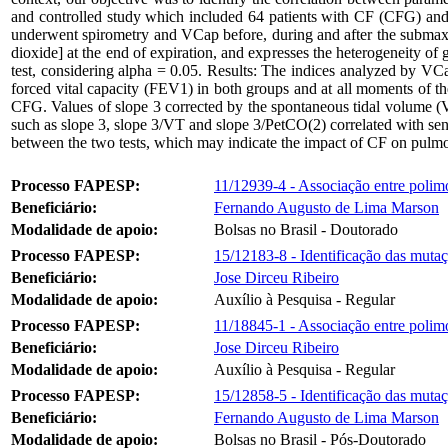
and controlled study which included 64 patients with CF (CFG) and 
underwent spirometry and VCap before, during and after the submaxim
dioxide] at the end of expiration, and expresses the heterogeneity 
test, considering alpha = 0.05. Results: The indices analyzed by VC
forced vital capacity (FEV1) in both groups and at all moments of t
CFG. Values of slope 3 corrected by the spontaneous tidal volume (V
such as slope 3, slope 3/VT and slope 3/PetCO(2) correlated with sen
between the two tests, which may indicate the impact of CF on pul
Processo FAPESP:
11/12939-4 - Associação entre polim
Beneficiário:
Fernando Augusto de Lima Marson
Modalidade de apoio:
Bolsas no Brasil - Doutorado
Processo FAPESP:
15/12183-8 - Identificação das mutaçõ
Beneficiário:
Jose Dirceu Ribeiro
Modalidade de apoio:
Auxílio à Pesquisa - Regular
Processo FAPESP:
11/18845-1 - Associação entre polim
Beneficiário:
Jose Dirceu Ribeiro
Modalidade de apoio:
Auxílio à Pesquisa - Regular
Processo FAPESP:
15/12858-5 - Identificação das mutaçõ
Beneficiário:
Fernando Augusto de Lima Marson
Modalidade de apoio:
Bolsas no Brasil - Pós-Doutorado