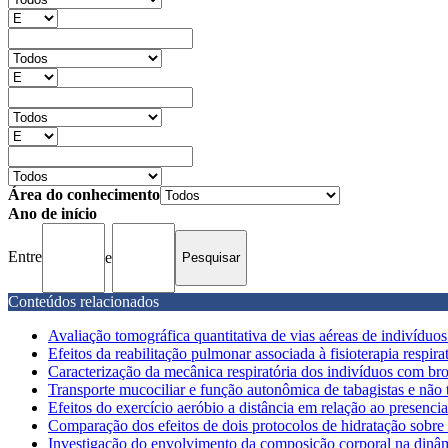
Área do conhecimento
Ano de início
Entre
e
Conteúdos relacionados
Avaliação tomográfica quantitativa de vias aéreas de indivíduos
Efeitos da reabilitação pulmonar associada à fisioterapia respirató
Caracterização da mecânica respiratória dos indivíduos com bron
Transporte mucociliar e função autonômica de tabagistas e não 
Efeitos do exercício aeróbio a distância em relação ao presencia
Comparação dos efeitos de dois protocolos de hidratação sobre
Investigação do envolvimento da composição corporal na dinâmi