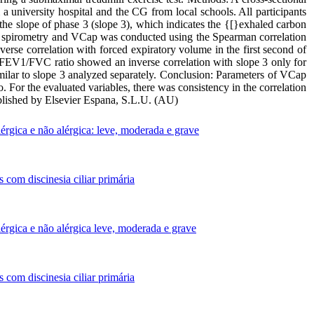
university hospital and the CG from local schools. All participants
he slope of phase 3 (slope 3), which indicates the {[}exhaled carbon
een spirometry and VCap was conducted using the Spearman correlation
rse correlation with forced expiratory volume in the first second of
d FEV1/FVC ratio showed an inverse correlation with slope 3 only for
milar to slope 3 analyzed separately. Conclusion: Parameters of VCap
For the evaluated variables, there was consistency in the correlation
blished by Elsevier Espana, S.L.U. (AU)
rgica e não alérgica: leve, moderada e grave
 com discinesia ciliar primária
rgica e não alérgica leve, moderada e grave
 com discinesia ciliar primária