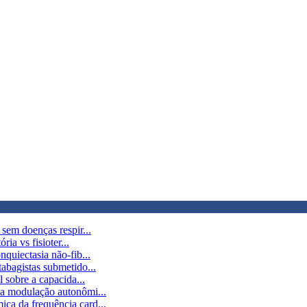
 sem doenças respir...
ria vs fisioter...
quiectasia não-fib...
tabagistas submetido...
l sobre a capacida...
 a modulação autonômi...
ca da frequência card...